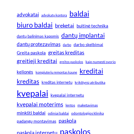
baldai
advokatai
advokatų kontora
biuro baldai
breketai
buitinė technika
dantų implantai
dantų balinimas kapomis
dantų protezavimas
darbo skelbimai
darbo
greitas kreditas
Greita paskola
greitieji kreditai
greitos paskolos
kaip numesti svorio
kreditai
kelionės
kompiuteriu remontas kaune
kreditas
kreditas internetu
krikštynų atributika
kvepalai
kvepalai internetu
kvepalai moterims
lentos
maketavimas
minkšti baldai
odiniai baldai
odontologijos klinika
paskola
padangų montavimas
paskolos
paskola internetu