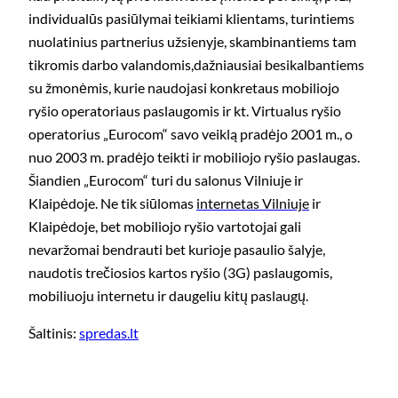
individualūs pasiūlymai teikiami klientams, turintiems
nuolatinius partnerius užsienyje, skambinantiems tam
tikromis darbo valandomis,dažniausiai besikalbantiems
su žmonėmis, kurie naudojasi konkretaus mobiliojo
ryšio operatoriaus paslaugomis ir kt. Virtualus ryšio
operatorius „Eurocom“ savo veiklą pradėjo 2001 m., o
nuo 2003 m. pradėjo teikti ir mobiliojo ryšio paslaugas.
Šiandien „Eurocom“ turi du salonus Vilniuje ir
Klaipėdoje. Ne tik siūlomas
internetas Vilniuje
ir
Klaipėdoje, bet mobiliojo ryšio vartotojai gali
nevaržomai bendrauti bet kurioje pasaulio šalyje,
naudotis trečiosios kartos ryšio (3G) paslaugomis,
mobiliuoju internetu ir daugeliu kitų paslaugų.
Šaltinis:
spredas.lt