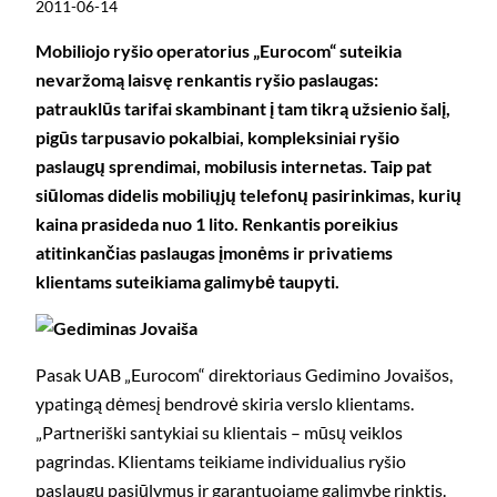
2011-06-14
Mobiliojo ryšio operatorius „Eurocom“ suteikia
nevaržomą laisvę renkantis ryšio paslaugas:
patrauklūs tarifai skambinant į tam tikrą užsienio šalį,
pigūs tarpusavio pokalbiai, kompleksiniai ryšio
paslaugų sprendimai, mobilusis internetas. Taip pat
siūlomas didelis mobiliųjų telefonų pasirinkimas, kurių
kaina prasideda nuo 1 lito. Renkantis poreikius
atitinkančias paslaugas įmonėms ir privatiems
klientams suteikiama galimybė taupyti.
Pasak UAB „Eurocom“ direktoriaus Gedimino Jovaišos,
ypatingą dėmesį bendrovė skiria verslo klientams.
„Partneriški santykiai su klientais – mūsų veiklos
pagrindas. Klientams teikiame individualius ryšio
paslaugų pasiūlymus ir garantuojame galimybę rinktis.