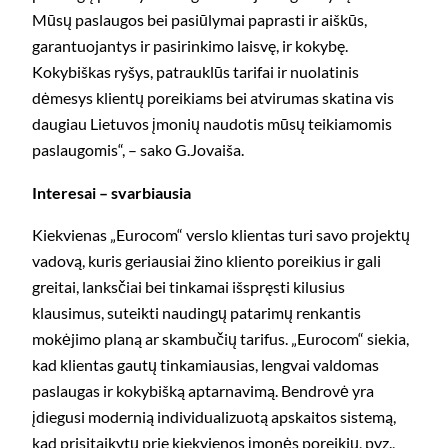
Mūsų paslaugos bei pasiūlymai paprasti ir aiškūs,
garantuojantys ir pasirinkimo laisvę, ir kokybę.
Kokybiškas
ryšys
, patrauklūs tarifai ir nuolatinis
dėmesys klientų poreikiams bei atvirumas skatina vis
daugiau Lietuvos įmonių naudotis mūsų teikiamomis
paslaugomis“, – sako G.Jovaiša.
Interesai – svarbiausia
Kiekvienas „Eurocom“ verslo klientas turi savo projektų
vadovą, kuris geriausiai žino kliento poreikius ir gali
greitai, lanksčiai bei tinkamai išspręsti kilusius
klausimus, suteikti naudingų patarimų renkantis
mokėjimo planą ar skambučių tarifus. „Eurocom“ siekia,
kad klientas gautų tinkamiausias, lengvai valdomas
paslaugas ir kokybišką aptarnavimą. Bendrovė yra
įdiegusi modernią individualizuotą apskaitos sistemą,
kad prisitaikytų prie kiekvienos įmonės poreikių, pvz.,