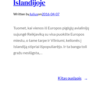
Islandijoje
Written by
Julius
on
2016-04-07
Tuomet, kai vienos iš Europos pigiųjų avialinijų
sujungė Reikjaviką su visa puokšte Europos
miestu, o tame tarpe ir Vilniumi, kelionės į
Islandiją stipriai išpopuliarėjo. Ir ta banga toli
gražu neslūgsta,…
Kitas puslapis
→