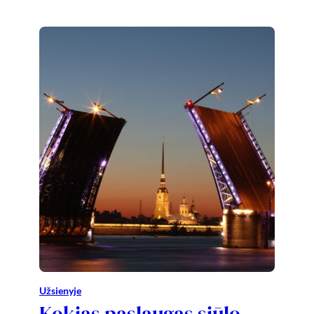
Užsienyje