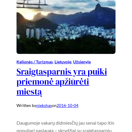
Kelionės / Turizmas
, 
Lietuvoje
, 
Užsienyje
Sraigtasparnis yra puiki
priemonė apžiūrėti
miestą
Written by
niekshas
on
2016-10-04
Daugumoje vakarų didmiesčių jau senai tapo itin
populiari paslauga – skrydžiai su sraigtasparniu