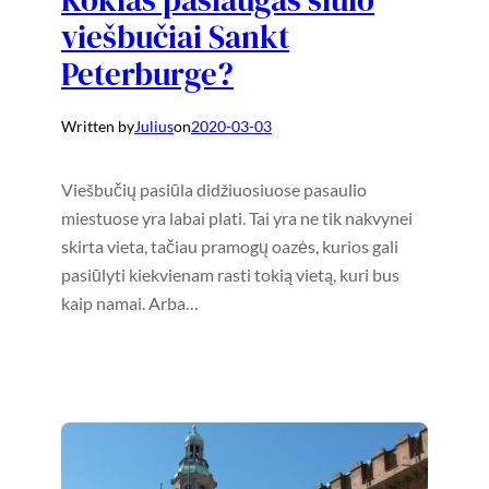
Kokias paslaugas siūlo
viešbučiai Sankt
Peterburge?
Written by
Julius
on
2020-03-03
Viešbučių pasiūla didžiuosiuose pasaulio
miestuose yra labai plati. Tai yra ne tik nakvynei
skirta vieta, tačiau pramogų oazės, kurios gali
pasiūlyti kiekvienam rasti tokią vietą, kuri bus
kaip namai. Arba…