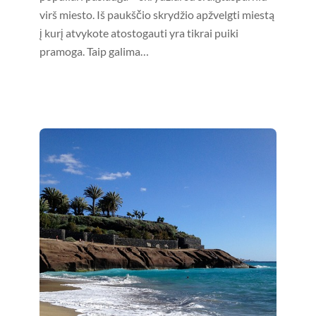
virš miesto. Iš paukščio skrydžio apžvelgti miestą
į kurį atvykote atostogauti yra tikrai puiki
pramoga. Taip galima…