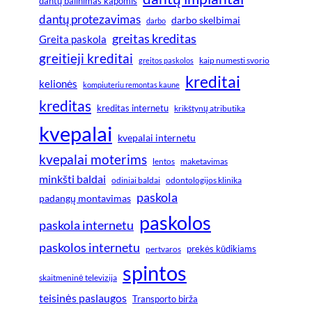
dantų balinimas kapomis
dantų protezavimas
darbo skelbimai
darbo
greitas kreditas
Greita paskola
greitieji kreditai
greitos paskolos
kaip numesti svorio
kreditai
kelionės
kompiuteriu remontas kaune
kreditas
kreditas internetu
krikštynų atributika
kvepalai
kvepalai internetu
kvepalai moterims
lentos
maketavimas
minkšti baldai
odiniai baldai
odontologijos klinika
paskola
padangų montavimas
paskolos
paskola internetu
paskolos internetu
prekės kūdikiams
pertvaros
spintos
skaitmeninė televizija
teisinės paslaugos
Transporto birža