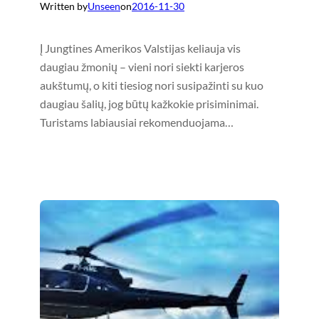
Written by
Unseen
on
2016-11-30
Į Jungtines Amerikos Valstijas keliauja vis
daugiau žmonių – vieni nori siekti karjeros
aukštumų, o kiti tiesiog nori susipažinti su kuo
daugiau šalių, jog būtų kažkokie prisiminimai.
Turistams labiausiai rekomenduojama…