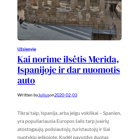
Užsienyje
Kai norime ilsėtis Merida,
Ispanijoje ir dar nuomotis
auto
Written by
Julius
on
2020-02-03
Tikrai taip, Ispanija, arba jeigu vokiškai – Spanien,
yra populiariausia Europos šalis tarp įvairių
atostogaujų, poilsiautojų, turistautojų ir šiai
nuotykių ieškojote. Kodėl pavyzdys duotas