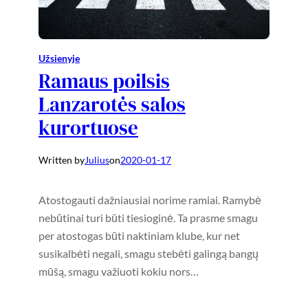
Užsienyje
Ramaus poilsis
Lanzarotės salos
kurortuose
Written by
Julius
on
2020-01-17
Atostogauti dažniausiai norime ramiai. Ramybė
nebūtinai turi būti tiesioginė. Ta prasme smagu
per atostogas būti naktiniam klube, kur net
susikalbėti negali, smagu stebėti galingą bangų
mūšą, smagu važiuoti kokiu nors…