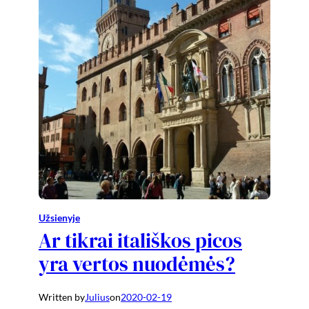
Užsienyje
Ar tikrai itališkos picos
yra vertos nuodėmės?
Written by
Julius
on
2020-02-19