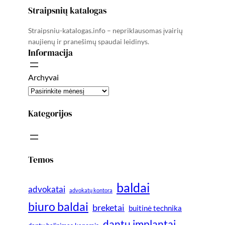
Straipsnių katalogas
Straipsniu-katalogas.info – nepriklausomas įvairių
naujienų ir pranešimų spaudai leidinys.
Informacija
Archyvai
Kategorijos
Temos
baldai
advokatai
advokatų kontora
biuro baldai
breketai
buitinė technika
dantų implantai