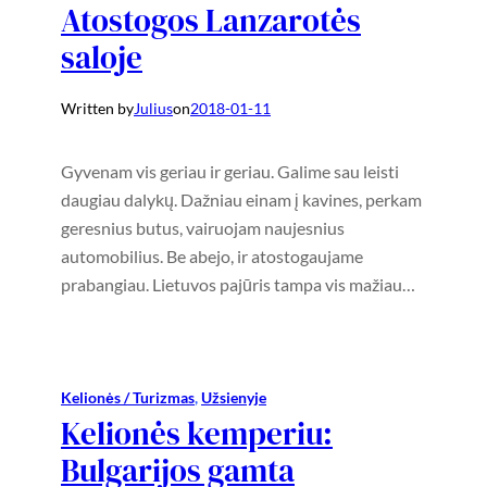
Atostogos Lanzarotės
saloje
Written by
Julius
on
2018-01-11
Gyvenam vis geriau ir geriau. Galime sau leisti
daugiau dalykų. Dažniau einam į kavines, perkam
geresnius butus, vairuojam naujesnius
automobilius. Be abejo, ir atostogaujame
prabangiau. Lietuvos pajūris tampa vis mažiau…
Kelionės / Turizmas
, 
Užsienyje
Kelionės kemperiu:
Bulgarijos gamta