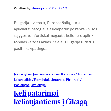
Written by
jklmnopr
on
2017-08-19
Bulgarija – viena tų Europos šalių, kurią
apkeliauti patogiausia kemperiu: po ranka – visos
sąlygos komfortiškai mėgautis kelione, o aplink –
tobulas vaizdas akims ir sielai. Bulgarija turistus
pasitinka ypatingu…
Įvairenybės
, 
Įvairios svetainės
, 
Kelionės / Turizmas
, 
Laisvalaikis / Pomėgiai
, 
Lietuvoje
, 
Pirkiniai /
Paslaugos
, 
Užsienyje
Keli patarimai
keliaujantiems į Čikagą