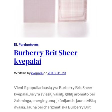
El. Parduotuvės
Burberry Brit Sheer
kvepalai
Written by
kvepalai
on
2013-01-23
Vieni iš populiariausių yra Burberry Brit Sheer
kvepalai.Jie yra šviežių vaisių, gėlių aromato bei
žaisminga, energingumą įkūnijantis jaunatvišką
dvasią. Jauna bei charizmatiška Burberry Brit