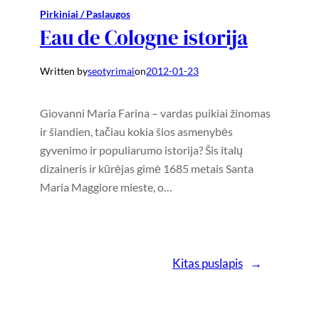
Pirkiniai / Paslaugos
Eau de Cologne istorija
Written by
seotyrimai
on
2012-01-23
Giovanni Maria Farina – vardas puikiai žinomas
ir šiandien, tačiau kokia šios asmenybės
gyvenimo ir populiarumo istorija? Šis italų
dizaineris ir kūrėjas gimė 1685 metais Santa
Maria Maggiore mieste, o…
Kitas puslapis
→