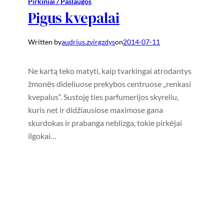
Pirkiniai / Paslaugos
Pigus kvepalai
Written by
audrius.zvirgzdys
on
2014-07-11
Ne kartą teko matyti, kaip tvarkingai atrodantys
žmonės dideliuose prekybos centruose „renkasi
kvepalus“. Sustoję ties parfumerijos skyreliu,
kuris net ir didžiausiose maximose gana
skurdokas ir prabanga neblizga, tokie pirkėjai
ilgokai…