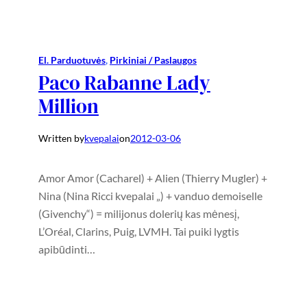
El. Parduotuvės
, 
Pirkiniai / Paslaugos
Paco Rabanne Lady
Million
Written by
kvepalai
on
2012-03-06
Amor Amor (Cacharel) + Alien (Thierry Mugler) +
Nina (Nina Ricci kvepalai „) + vanduo demoiselle
(Givenchy“) = milijonus dolerių kas mėnesį,
L’Oréal, Clarins, Puig, LVMH. Tai puiki lygtis
apibūdinti…