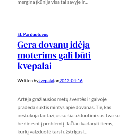
mergina įkūnija visa tai savyje ir…
El. Parduotuvės
Gera dovanų idėja
moterims gali būti
kvepalai
Written by
kvepalai
on
2012-04-16
Artėja gražiausios metų šventės ir galvoje
pradeda suktis mintys apie dovanas. Tie, kas
nestokoja fantazijos su šia užduotimi susitvarko
be didesnių problemų. Tačiau ką daryti tiems,
kurių vaizduotė tarsi užstrigusi…