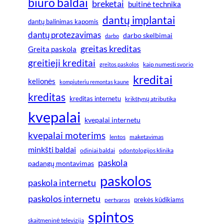
biuro baldai
breketai
buitinė technika
dantų implantai
dantų balinimas kapomis
dantų protezavimas
darbo skelbimai
darbo
greitas kreditas
Greita paskola
greitieji kreditai
greitos paskolos
kaip numesti svorio
kreditai
kelionės
kompiuteriu remontas kaune
kreditas
kreditas internetu
krikštynų atributika
kvepalai
kvepalai internetu
kvepalai moterims
lentos
maketavimas
minkšti baldai
odiniai baldai
odontologijos klinika
paskola
padangų montavimas
paskolos
paskola internetu
paskolos internetu
prekės kūdikiams
pertvaros
spintos
skaitmeninė televizija