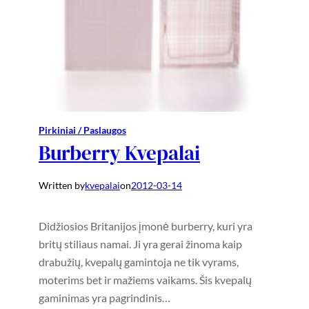
Pirkiniai / Paslaugos
Burberry Kvepalai
Written by
kvepalai
on
2012-03-14
Didžiosios Britanijos įmonė burberry, kuri yra
britų stiliaus namai. Ji yra gerai žinoma kaip
drabužių, kvepalų gamintoja ne tik vyrams,
moterims bet ir mažiems vaikams. Šis kvepalų
gaminimas yra pagrindinis…