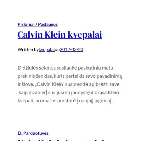
Pirkiniai / Paslaugos
Calvin Klein kvepalai
Written by
kvepalai
on
2012-03-20
Didžiulės sėkmės susilaukė paskutiniu metu,
prekinis ženklas, kuris perteikia savo pavadinimą
ir šlovę. „Calvin Klein“nusprendė apibrėžti save
kaip dizainerį susijusi su jaunystę ir drąsa.Klein
kvepalų aromatus perstatė į naujajį lygmenį …
El. Parduotuvės