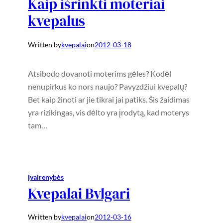
Kaip išrinkti moteriai
kvepalus
Written by
kvepalai
on
2012-03-18
Atsibodo dovanoti moterims gėles? Kodėl
nenupirkus ko nors naujo? Pavyzdžiui kvepalų?
Bet kaip žinoti ar jie tikrai jai patiks. Šis žaidimas
yra rizikingas, vis dėlto yra įrodytą, kad moterys
tam…
Įvairenybės
Kvepalai Bvlgari
Written by
kvepalai
on
2012-03-16