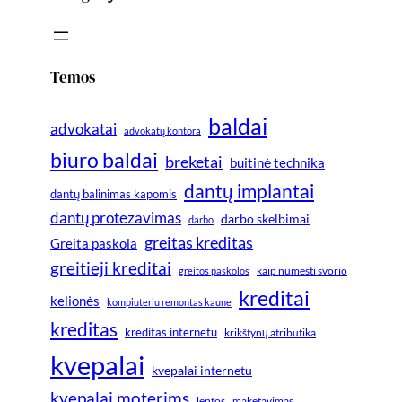
Temos
baldai
advokatai
advokatų kontora
biuro baldai
breketai
buitinė technika
dantų implantai
dantų balinimas kapomis
dantų protezavimas
darbo skelbimai
darbo
greitas kreditas
Greita paskola
greitieji kreditai
greitos paskolos
kaip numesti svorio
kreditai
kelionės
kompiuteriu remontas kaune
kreditas
kreditas internetu
krikštynų atributika
kvepalai
kvepalai internetu
kvepalai moterims
lentos
maketavimas