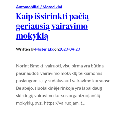
Automobiliai / Motociklai
Kaip išsirinkti pačią
geriausią vairavimo
mokyklą
Written by
Mister Eko
on
2020-04-20
Norint išmokti vairuoti, visų pirma yra būtina
pasinaudoti vairavimo mokyklų teikiamomis
paslaugomis, t.y. sudalyvauti vairavimo kursuose.
Be abejo, šiuolaikinėje rinkoje yra labai daug
skirtingų vairavimo kursus organizuojančių
mokyklų, pvz., https://vairuojam.lt,…