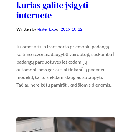
kurias galite įsigyti
internete
Written by
Mister Eko
on
2019-10-22
Kuomet artėja transporto priemonių padangų
keitimo sezonas, daugybė vairuotojų suskumba į
padangų parduotuves ieškodami jų
automobiliams geriausiai tinkančių padangų
modelių, kartu siekdami daugiau sutaupyti.
Tačiau nereikėtų pamiršti, kad šiomis dienomis…