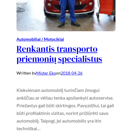
Automobiliai / Motociklai
Renkantis transporto
priemonių specialistus
Written by
Mister Eko
on
2018-04-26
Kiekvienam automobilį turinčiam žmogui
ankščiau ar vėliau tenka apsilankyti autoservise.
Priežastys gali būti skirtingos. Pavyzdžiui, tai gali
būti profilaktinis vizitas, norint prižiūrėti savo
automobilį. Taipogi, jei automobilis yra itin
techniškai…