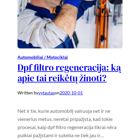
Automobiliai / Motociklai
Dpf filtro regeneracija: ką
apie tai reikėtų žinoti?
Written by
vytautas
on
2020-10-01
Net ir tie, kurie automobilį vairuoja net ir ne
vienerius metus, neretai pripažįsta, kad tokie
procesai, kaip dpf filtro regeneracija tikrai nėra
puikiai pažįstami ir sukelia ne tiek jau ir…