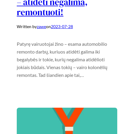
– atidėti negalima,
remontuoti!
Written by
zawe
on
2023-07-28
Patyrę vairuotojai žino – esama automobilio
remonto darbų, kuriuos atidėti galima iki
begalybės ir tokie, kurių negalima atidėlioti
jokiais būdais. Vienas tokių – vairo kolonėlių
remontas. Tad šiandien apie tai,…