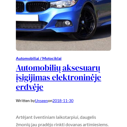
Automobiliai / Motociklai
Automobilių aksesuarų
įsigijimas elektroninėje
erdvėje
Written by
Unseen
on
2018-11-30
Artėjant šventiniam laikotarpiui, daugelis
žmonių jau pradėjo rinkti dovanas artimiesiems.