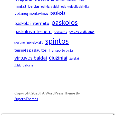
minkšti baldai
odiniai baldai
odontologijos klinika
paskola
padangų montavimas
paskolos
paskola internetu
paskolos internetu
prekės kūdikiams
pertvaros
spintos
skaitmeninė televizija
teisinės paslaugos
Transporto birža
virtuvės baldai
čiužiniai
žaislai
žaislai vaikams
Copyright 2023 | A WordPress Theme By
SuperbThemes