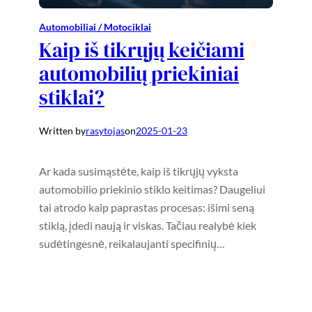
Automobiliai / Motociklai
Kaip iš tikrųjų keičiami
automobilių priekiniai
stiklai?
Written by
rasytojas
on
2025-01-23
Ar kada susimąstėte, kaip iš tikrųjų vyksta
automobilio priekinio stiklo keitimas? Daugeliui
tai atrodo kaip paprastas procesas: išimi seną
stiklą, įdedi naują ir viskas. Tačiau realybė kiek
sudėtingesnė, reikalaujanti specifinių…