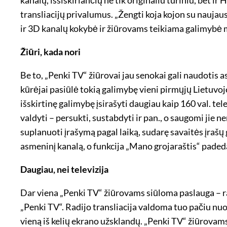
transliacijų privalumus. „Žengti koja kojon su nauj
ir 3D kanalų kokybė ir žiūrovams teikiama galimybė mė
Žiūri, kada nori
Be to, „Penki TV“ žiūrovai jau senokai gali naudotis a
kūrėjai pasiūlė tokią galimybę vieni pirmųjų Lietuvo
išskirtinę galimybę įsirašyti daugiau kaip 160 val. tele
valdyti – persukti, sustabdyti ir pan., o saugomi jie n
suplanuoti įrašymą pagal laiką, sudarę savaitės įrašų
asmeninį kanalą, o funkcija „Mano grojaraštis“ padeda
Daugiau, nei televizija
Dar viena „Penki TV“ žiūrovams siūloma paslauga – ra
„Penki TV“. Radijo transliacija valdoma tuo pačiu nu
vieną iš kelių ekrano užsklandų. „Penki TV“ žiūrovams