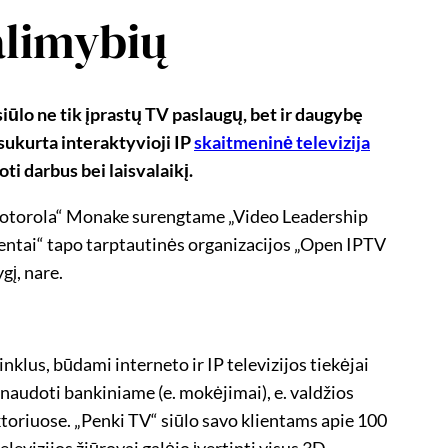
alimybių
 siūlo ne tik įprastų TV paslaugų, bet ir daugybę
sukurta interaktyvioji IP
skaitmeninė televizija
i darbus bei laisvalaikį.
„Motorola“ Monake surengtame „Video Leadership
entai“ tapo tarptautinės organizacijos „Open IPTV
gį, nare.
lus, būdami interneto ir IP televizijos tiekėjai
naudoti bankiniame (e. mokėjimai), e. valdžios
ektoriuose. „Penki TV“ siūlo savo klientams apie 100
elevizijos žiūrovai galėjo įvertinti visus 3D