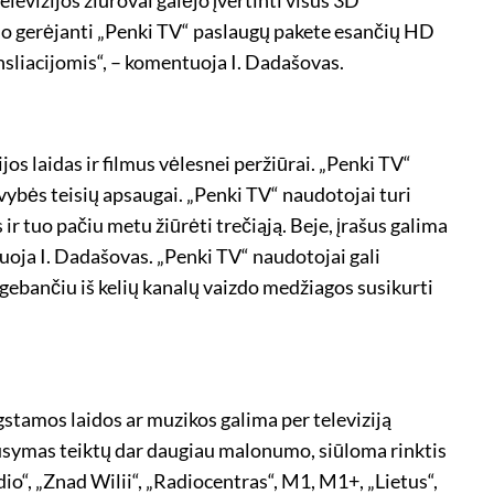
odo gerėjanti „Penki TV“ paslaugų pakete esančių HD
nsliacijomis“, – komentuoja I. Dadašovas.
jos laidas ir filmus vėlesnei peržiūrai. „Penki TV“
ybės teisių apsaugai. „Penki TV“ naudotojai turi
 ir tuo pačiu metu žiūrėti trečiąją. Beje, įrašus galima
ntuoja I. Dadašovas. „Penki TV“ naudotojai gali
 gebančiu iš kelių kanalų vaizdo medžiagos susikurti
gstamos laidos ar muzikos galima per televiziją
lausymas teiktų dar daugiau malonumo, siūloma rinktis
io“, „Znad Wilii“, „Radiocentras“, M1, M1+, „Lietus“,