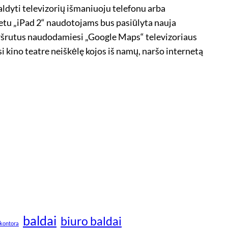
valdyti televizorių išmaniuoju telefonu arba
metu „iPad 2“ naudotojams bus pasiūlyta nauja
maršrutus naudodamiesi „Google Maps“ televizoriaus
 kino teatre neiškėlę kojos iš namų, naršo internetą
baldai
biuro baldai
kontora