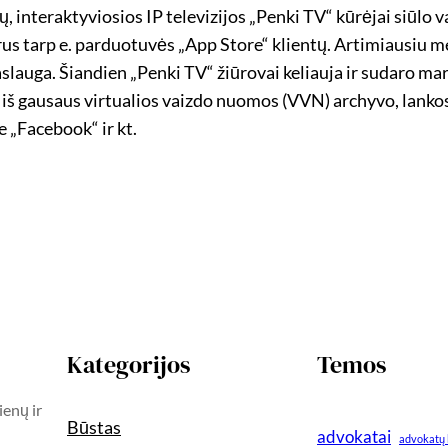
gų, interaktyviosios IP televizijos „Penki TV“ kūrėjai siūlo 
rus tarp e. parduotuvės „App Store“ klientų. Artimiausiu 
aslauga. Šiandien „Penki TV“ žiūrovai keliauja ir sudaro 
 iš gausaus virtualios vaizdo nuomos (VVN) archyvo, lankosi
e „Facebook“ ir kt.
Kategorijos
Temos
ienų ir
Būstas
advokatai
advokatų 