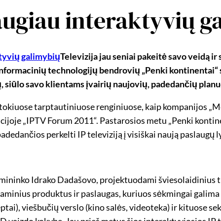
augiau interaktyvių g
Televizija jau seniai pakeitė savo veidą ir
informacinių technologijų bendrovių „Penki kontinentai“ 
 siūlo savo klientams įvairių naujovių, padedančių planuot
i tokiuose tarptautiniuose renginiuose, kaip kompanijos 
cijoje „IPTV Forum 2011“. Pastarosios metu „Penki kontin
edančios perkelti IP televiziją į visiškai naują paslaugų ly
ininko Idrako Dadašovo, projektuodami šviesolaidinius tink
raminius produktus ir paslaugas, kuriuos sėkmingai galima 
ptai), viešbučių verslo (kino salės, videoteka) ir kituose s
r HD vaizdo kokybe. Jau prieš metus šios interaktyviosios IP t