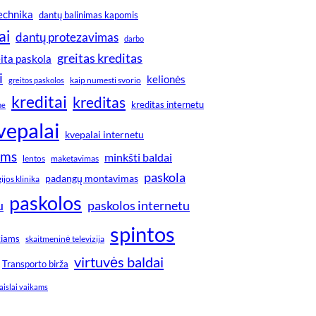
technika
dantų balinimas kapomis
ai
dantų protezavimas
darbo
greitas kreditas
ita paskola
i
kelionės
greitos paskolos
kaip numesti svorio
kreditai
kreditas
kreditas internetu
ne
vepalai
kvepalai internetu
ims
minkšti baldai
lentos
maketavimas
paskola
padangų montavimas
jos klinika
paskolos
u
paskolos internetu
spintos
kiams
skaitmeninė televizija
virtuvės baldai
Transporto birža
aislai vaikams