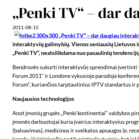
„Penki TV“ – dar d
2011-08-15
interaktyvių galimybių. Vienos seniausių Lietuvos 
„Penki TV“, neatsilikdama nuo pasaulinių tendencijų,
Bendrovės sukurti interaktyvūs sprendimai įvertint
Forum 2011“ ir Londone vykusioje parodoje konferen
Forum“, kuriančios tarptautinius IPTV standartus ir pad
Naujausios technologijos
Anot įmonių grupės „Penki kontinentai“ valdybos pirm
įmonės darbuotojai kuria įvairius interaktyvius prog
(balsavimas), medicinos ir sveikatos apsaugos (e. rece
kanalų, išsiskiriančių ne tik originaliu turiniu, bet i