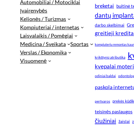
Automobiliai / Motociklai
breketai
buitinė 
Įvairenybės
dantų implant
Kelionės / Turizmas
Gre
darbo skelbimai
Kompiuteriai / internetas
greitieji kredita
Laisvalaikis / Pomėgiai
Medicina / Sveikata
Sportas
kompiuteriu remontas kau
Verslas / Ekonomika
k
krikštynų atributika
Visuomenė
kvepalai moter
odiniai baldai
odontologi
paskola internet
prekės kūdi
pertvaros
teisinės paslaugos
čiužiniai
žaislai
ž