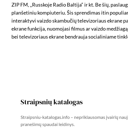
ZIP FM, „Russkoje Radio Baltija“ ir kt. Be šių, paslau
planšetiniu kompiuteriu. Šis sprendimas itin populia
interaktyvi vaizdo skambučių televizoriaus ekrane p
ekrane funkcija, nuomojasi filmus ar vaizdo medžiagą
bei televizoriaus ekrane bendrauja socialiniame tinkl
Straipsnių katalogas
Straipsniu-katalogas.info – nepriklausomas įvairių nauj
pranešimų spaudai leidinys.