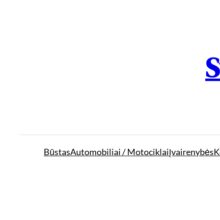
S
Būstas
Automobiliai / Motociklai
Įvairenybės
K