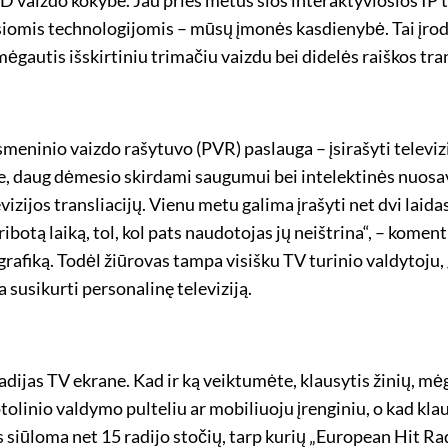
ausiomis technologijomis – mūsų įmonės kasdienybė. Tai įr
gautis išskirtiniu trimačiu vaizdu bei didelės raiškos tra
smeninio vaizdo rašytuvo (PVR) paslauga – įsirašyti televizi
je, daug dėmesio skirdami saugumui bei intelektinės nuosav
vizijos transliacijų. Vienu metu galima įrašyti net dvi laidas
eribotą laiką, tol, kol pats naudotojas jų neištrina“, – kome
 grafiką. Todėl žiūrovas tampa visišku TV turinio valdytoju,
 susikurti personalinę televiziją.
dijas TV ekrane. Kad ir ką veiktumėte, klausytis žinių, mė
otolinio valdymo pulteliu ar mobiliuoju įrenginiu, o kad k
 siūloma net 15 radijo stočių, tarp kurių „European Hit Rad