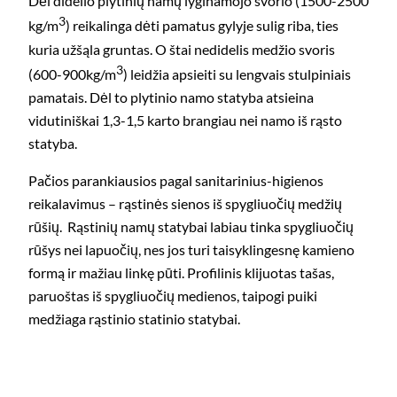
Dėl didelio plytinių namų lyginamojo svorio (1500-2500
3
kg/m
) reikalinga dėti pamatus gylyje sulig riba, ties
kuria užšąla gruntas. O štai nedidelis medžio svoris
3
(600-900kg/m
) leidžia apsieiti su lengvais stulpiniais
pamatais. Dėl to plytinio namo statyba atsieina
vidutiniškai 1,3-1,5 karto brangiau nei namo iš rąsto
statyba.
Pačios parankiausios pagal sanitarinius-higienos
reikalavimus – rąstinės sienos iš spygliuočių medžių
rūšių. Rąstinių namų statybai labiau tinka spygliuočių
rūšys nei lapuočių, nes jos turi taisyklingesnę kamieno
formą ir mažiau linkę pūti. Profilinis klijuotas tašas,
paruoštas iš spygliuočių medienos, taipogi puiki
medžiaga rąstinio statinio statybai.