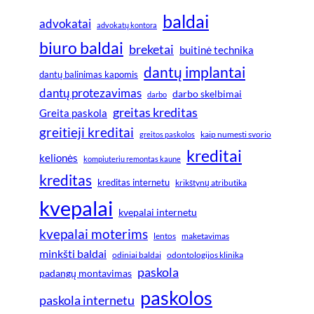
baldai
advokatai
advokatų kontora
biuro baldai
breketai
buitinė technika
dantų implantai
dantų balinimas kapomis
dantų protezavimas
darbo skelbimai
darbo
greitas kreditas
Greita paskola
greitieji kreditai
greitos paskolos
kaip numesti svorio
kreditai
kelionės
kompiuteriu remontas kaune
kreditas
kreditas internetu
krikštynų atributika
kvepalai
kvepalai internetu
kvepalai moterims
lentos
maketavimas
minkšti baldai
odiniai baldai
odontologijos klinika
paskola
padangų montavimas
paskolos
paskola internetu