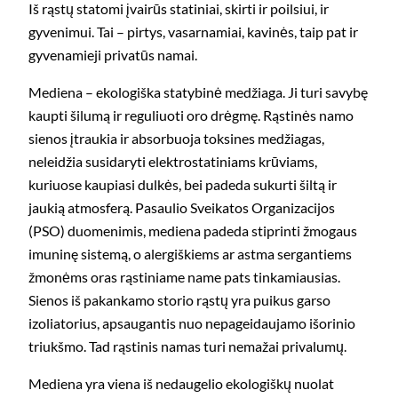
Iš rąstų statomi įvairūs statiniai, skirti ir poilsiui, ir
gyvenimui. Tai – pirtys, vasarnamiai, kavinės, taip pat ir
gyvenamieji privatūs namai.
Mediena – ekologiška statybinė medžiaga. Ji turi savybę
kaupti šilumą ir reguliuoti oro drėgmę. Rąstinės namo
sienos įtraukia ir absorbuoja toksines medžiagas,
neleidžia susidaryti elektrostatiniams krūviams,
kuriuose kaupiasi dulkės, bei padeda sukurti šiltą ir
jaukią atmosferą. Pasaulio Sveikatos Organizacijos
(PSO) duomenimis, mediena padeda stiprinti žmogaus
imuninę sistemą, o alergiškiems ar astma sergantiems
žmonėms oras rąstiniame name pats tinkamiausias.
Sienos iš pakankamo storio rąstų yra puikus garso
izoliatorius, apsaugantis nuo nepageidaujamo išorinio
triukšmo. Tad rąstinis namas turi nemažai privalumų.
Mediena yra viena iš nedaugelio ekologiškų nuolat