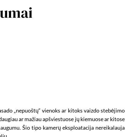
šumai
 fasado „nepuoštų“ vienoks ar kitoks vaizdo stebėjimo
s, daugiau ar mažiau apšviestuose jų kiemuose ar kitose
 saugumu. Šio tipo kamerų eksploatacija nereikalauja
lių.