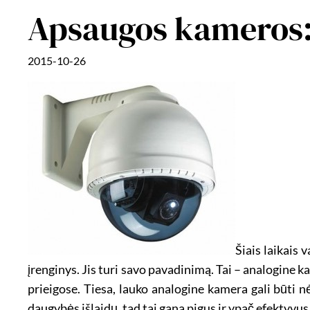
Apsaugos kameros:
2015-10-26
Šiais laikais
įrenginys. Jis turi savo pavadinimą. Tai – analogine k
prieigose. Tiesa, lauko analogine kamera gali būti 
daugybės išlaidų, tad tai gana pigus ir ypač efektyv