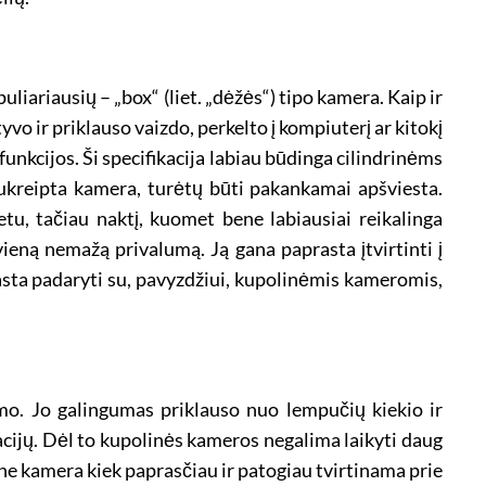
uliariausių – „box“ (liet. „dėžės“) tipo kamera. Kaip ir
o ir priklauso vaizdo, perkelto į kompiuterį ar kitokį
nkcijos. Ši specifikacija labiau būdinga cilindrinėms
 nukreipta kamera, turėtų būti pakankamai apšviesta.
tu, tačiau naktį, kuomet bene labiausiai reikalinga
vieną nemažą privalumą. Ją gana paprasta įtvirtinti į
asta padaryti su, pavyzdžiui, kupolinėmis kameromis,
mo. Jo galingumas priklauso nuo lempučių kiekio ir
cijų. Dėl to kupolinės kameros negalima laikyti daug
ne kamera kiek paprasčiau ir patogiau tvirtinama prie