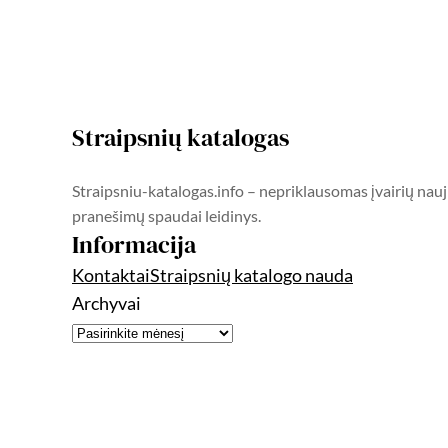
Straipsnių katalogas
Straipsniu-katalogas.info – nepriklausomas įvairių nauj
pranešimų spaudai leidinys.
Informacija
Kontaktai
Straipsnių katalogo nauda
Archyvai