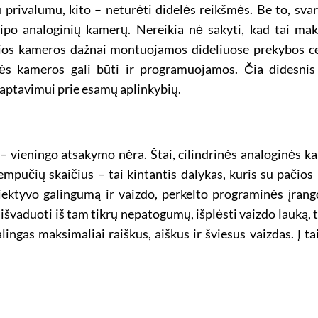
liu privalumu, kito – neturėti didelės reikšmės. Be to, s
ipo analoginių kamerų. Nereikia nė sakyti, kad tai maks
o šios kameros dažnai montuojamos dideliuose prekybos 
inės kameros gali būti ir programuojamos. Čia didesn
aptavimui prie esamų aplinkybių.
– vieningo atsakymo nėra. Štai, cilindrinės analoginės ka
mpučių skaičius – tai kintantis dalykas, kuris su pačios
bjektyvo galingumą ir vaizdo, perkelto programinės įrangos
išvaduoti iš tam tikrų nepatogumų, išplėsti vaizdo lauką,
as maksimaliai raiškus, aiškus ir šviesus vaizdas. Į tai 