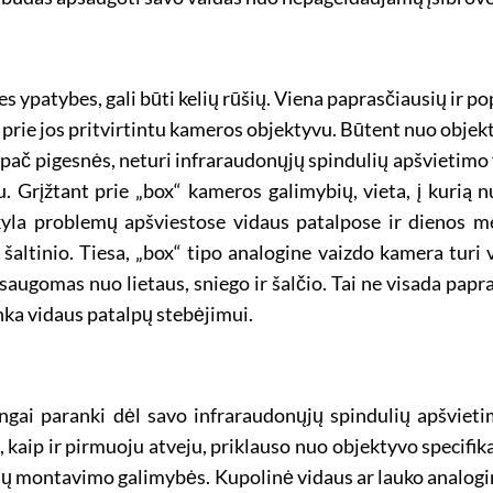
 ypatybes, gali būti kelių rūšių. Viena paprasčiausių ir pop
rie jos pritvirtintu kameros objektyvu. Būtent nuo objektyv
pač pigesnės, neturi infraraudonųjų spindulių apšvietimo fu
. Grįžtant prie „box“ kameros galimybių, vieta, į kurią
ekyla problemų apšviestose vidaus patalpose ir dienos me
šaltinio. Tiesa, „box“ tipo analogine vaizdo kamera turi 
augomas nuo lietaus, sniego ir šalčio. Tai ne visada papr
inka vidaus patalpų stebėjimui.
gai paranki dėl savo infraraudonųjų spindulių apšvieti
kaip ir pirmuoju atveju, priklauso nuo objektyvo specifika
r jų montavimo galimybės. Kupolinė vidaus ar lauko analogi