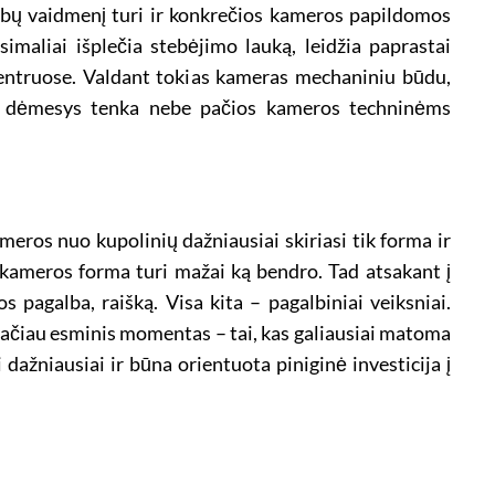
varbų vaidmenį turi ir konkrečios kameros papildomos
imaliai išplečia stebėjimo lauką, leidžia paprastai
centruose. Valdant tokias kameras mechaniniu būdu,
is dėmesys tenka nebe pačios kameros techninėms
meros nuo kupolinių dažniausiai skiriasi tik forma ir
 kameros forma turi mažai ką bendro. Tad atsakant į
 pagalba, raišką. Visa kita – pagalbiniai veiksniai.
 tačiau esminis momentas – tai, kas galiausiai matoma
dažniausiai ir būna orientuota piniginė investicija į