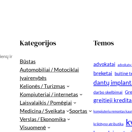
Kategorijos
Temos
ienų ir
Būstas
advokatai
advokatų 
Automobiliai / Motociklai
breketai
buitinė 
Įvairenybės
dantų implant
Kelionės / Turizmas
Gre
darbo skelbimai
Kompiuteriai / internetas
greitieji kredita
Laisvalaikis / Pomėgiai
Medicina / Sveikata
Sportas
kompiuteriu remontas kau
Verslas / Ekonomika
k
krikštynų atributika
Visuomenė