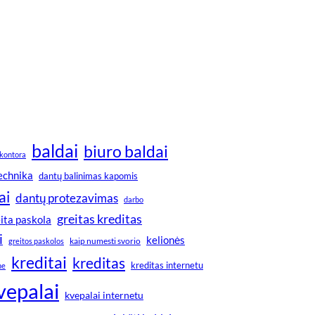
baldai
biuro baldai
kontora
technika
dantų balinimas kapomis
ai
dantų protezavimas
darbo
greitas kreditas
ita paskola
i
kelionės
greitos paskolos
kaip numesti svorio
kreditai
kreditas
kreditas internetu
ne
vepalai
kvepalai internetu