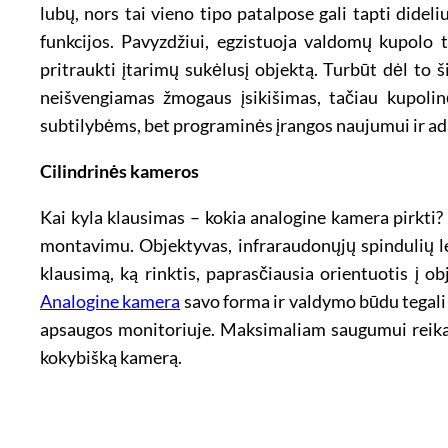
lubų, nors tai vieno tipo patalpose gali tapti dide
funkcijos. Pavyzdžiui, egzistuoja valdomų kupolo t
pritraukti įtarimų sukėlusį objektą. Turbūt dėl t
neišvengiamas žmogaus įsikišimas, tačiau kupol
subtilybėms, bet programinės įrangos naujumui ir ad
Cilindrinės kameros
Kai kyla klausimas – kokia analogine kamera pirkti? 
montavimu. Objektyvas, infraraudonųjų spindulių le
klausimą, ką rinktis, paprasčiausia orientuotis į o
Analogine kamera
savo forma ir valdymo būdu tegali 
apsaugos monitoriuje. Maksimaliam saugumui reikaling
kokybišką kamerą.