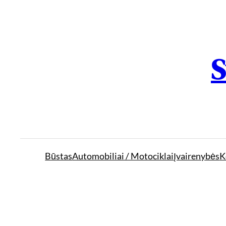
S
Būstas
Automobiliai / Motociklai
Įvairenybės
K