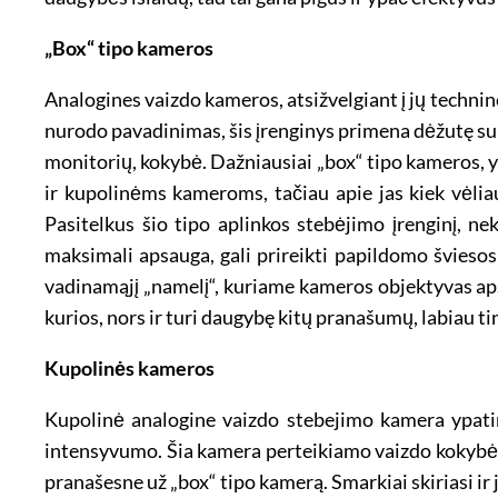
„Box“ tipo kameros
Analogines vaizdo kameros, atsižvelgiant į jų technines
nurodo pavadinimas, šis įrenginys primena dėžutę su p
monitorių, kokybė. Dažniausiai „box“ tipo kameros, y
ir kupolinėms kameroms, tačiau apie jas kiek vėliau
Pasitelkus šio tipo aplinkos stebėjimo įrenginį, n
maksimali apsauga, gali prireikti papildomo šviesos 
vadinamąjį „namelį“, kuriame kameros objektyvas aps
kurios, nors ir turi daugybę kitų pranašumų, labiau t
Kupolinės kameros
Kupolinė analogine vaizdo stebejimo kamera ypatin
intensyvumo. Šia kamera perteikiamo vaizdo kokybė, 
pranašesne už „box“ tipo kamerą. Smarkiai skiriasi i