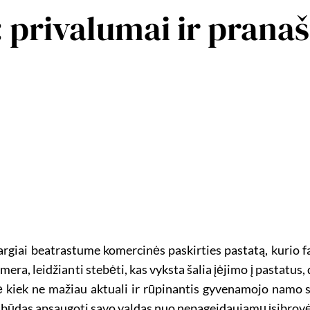
 privalumai ir prana
 vargiai beatrastume komercinės paskirties pastatą, kurio
amera, leidžianti stebėti, kas vyksta šalia įėjimo į pastatu
nė kiek ne mažiau aktuali ir rūpinantis gyvenamojo namo
us būdas apsaugoti savo valdas nuo nepageidaujamų įsibrovė