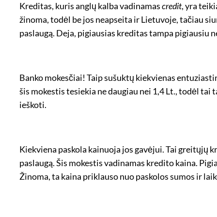
Kreditas, kuris anglų kalba vadinamas
credit
, yra tei
žinoma, todėl be jos neapseita ir Lietuvoje, tačiau 
paslaugą. Deja, pigiausias kreditas tampa pigiausiu n
Banko mokesčiai! Taip sušuktų kiekvienas entuziasti
šis mokestis tesiekia ne daugiau nei 1,4 Lt., todėl tai 
ieškoti.
Kiekviena paskola kainuoja jos gavėjui. Tai greitųjų k
paslaugą. Šis mokestis vadinamas kredito kaina. Pigia
Žinoma, ta kaina priklauso nuo paskolos sumos ir laik