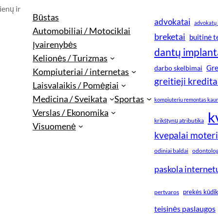
ienų ir
Būstas
advokatai
advokatų 
Automobiliai / Motociklai
breketai
buitinė 
Įvairenybės
dantų implant
Kelionės / Turizmas
Gre
darbo skelbimai
Kompiuteriai / internetas
greitieji kredita
Laisvalaikis / Pomėgiai
Medicina / Sveikata
Sportas
kompiuteriu remontas kau
Verslas / Ekonomika
k
krikštynų atributika
Visuomenė
kvepalai moter
odiniai baldai
odontologi
paskola internet
prekės kūdi
pertvaros
teisinės paslaugos