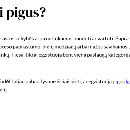
i pigus?
prastos kokybės arba netinkamos naudoti ar vartoti. Papra
oceso paprastumo, pigių medžiagų arba mažos savikainos. Ar 
inkų. Tiesa, tikrai egzistuoja bent viena paslaugų kategorij
 Todėl toliau pabandysime išsiaiškinti, ar egzistuoja pigus
k
gių.