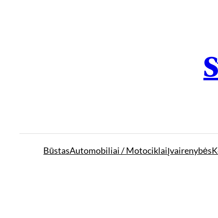
S
Būstas
Automobiliai / Motociklai
Įvairenybės
K