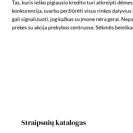
Tas, kuris ieško pigiausio kredito turi atkreipti dėmesį
konkurencija, svarbu peržiūrėti visus rinkos dalyvius 
gali signalizuoti, jog kažkas su įmone nėra gerai. Nep
prekes su akcija prekybos centruose. Sėkmės beieškan
Straipsnių katalogas