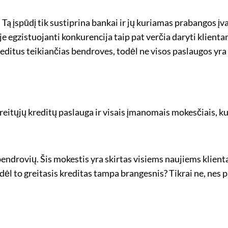
 Tą įspūdį tik sustiprina bankai ir jų kuriamas prabangos įv
je egzistuojanti konkurencija taip pat verčia daryti klienta
reditus teikiančias bendroves, todėl ne visos paslaugos yra 
greitųjų kreditų paslauga ir visais įmanomais mokesčiais, k
endrovių. Šis mokestis yra skirtas visiems naujiems klient
 dėl to greitasis kreditas tampa brangesnis? Tikrai ne, nes 