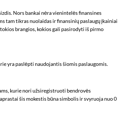
aizdis. Nors bankai nėra vienintelės finansines
ms tam tikras nuolaidas ir finansinių paslaugų įkainiai
tokios brangios, kokios gali pasirodyti iš pirmo
urie yra paslėpti naudojantis šiomis paslaugomis.
ams, kurie nori užsiregistruoti bendrovės
paprastai šis mokestis būna simbolis ir svyruoja nuo 0