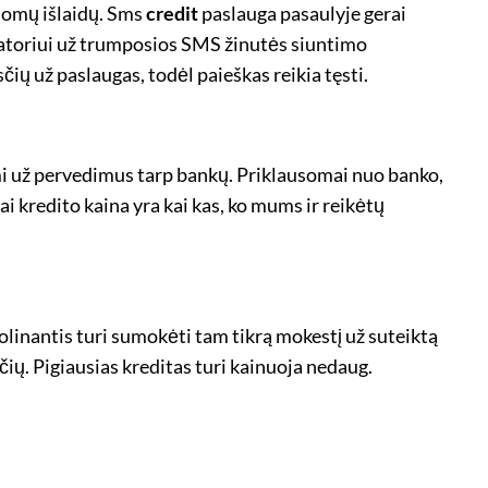
ldomų išlaidų. Sms
credit
paslauga pasaulyje gerai
eratoriui už trumposios SMS žinutės siuntimo
ių už paslaugas, todėl paieškas reikia tęsti.
i už pervedimus tarp bankų. Priklausomai nuo banko,
Štai kredito kaina yra kai kas, ko mums ir reikėtų
kolinantis turi sumokėti tam tikrą mokestį už suteiktą
ių. Pigiausias kreditas turi kainuoja nedaug.