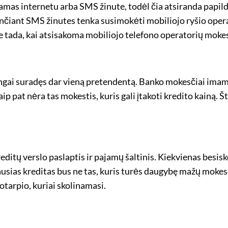
kiamas internetu arba SMS žinute, todėl čia atsiranda papi
siunčiant SMS žinutes tenka susimokėti mobiliojo ryšio op
e tada, kai atsisakoma mobiliojo telefono operatorių mokesč
ngai suradęs dar vieną pretendentą. Banko mokesčiai imam
taip pat nėra tas mokestis, kuris gali įtakoti kredito kainą. 
reditų verslo paslaptis ir pajamų šaltinis. Kiekvienas besis
usias kreditas bus ne tas, kuris turės daugybę mažų mokesč
otarpio, kuriai skolinamasi.