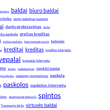
baldai
biuro baldai
kontora
technika
dantų balinimas kapomis
ai
dantų protezavimas
darbo
greitas kreditas
ita paskola
i
kelionės
greitos paskolos
kaip numesti svorio
kreditai
kreditas
kreditas internetu
ne
vepalai
kvepalai internetu
ims
minkšti baldai
lentos
maketavimas
paskola
padangų montavimas
jos klinika
paskolos
u
paskolos internetu
spintos
kiams
skaitmeninė televizija
virtuvės baldai
Transporto birža