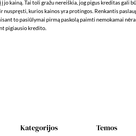
 į jo kainą. Tai toli gražu nereiškia, jog pigus kreditas gal
ir nuspręsti, kurios kainos yra protingos. Renkantis paslau
aisant to pasiūlymai pirmą paskolą paimti nemokamai nėra pa
t pigiausio kredito.
Kategorijos
Temos