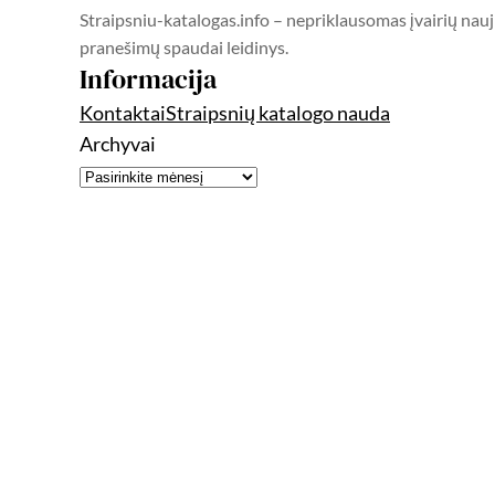
Straipsniu-katalogas.info – nepriklausomas įvairių nauj
pranešimų spaudai leidinys.
Informacija
Kontaktai
Straipsnių katalogo nauda
Archyvai