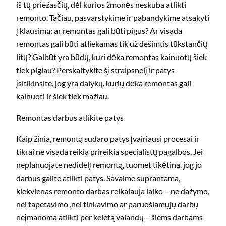
iš tų priežasčių, dėl kurios žmonės neskuba atlikti
remonto. Tačiau, pasvarstykime ir pabandykime atsakyti
į klausimą: ar remontas gali būti pigus? Ar visada
remontas gali būti atliekamas tik už dešimtis tūkstančių
litų? Galbūt yra būdų, kuri dėka remontas kainuotų šiek
tiek pigiau? Perskaitykite šį straipsnelį ir patys
įsitikinsite, jog yra dalykų, kurių dėka remontas gali
kainuoti ir šiek tiek mažiau.
Remontas darbus atlikite patys
Kaip žinia, remontą sudaro patys įvairiausi procesai ir
tikrai ne visada reikia prireikia specialistų pagalbos. Jei
neplanuojate nedidelį remontą, tuomet tikėtina, jog jo
darbus galite atlikti patys. Savaime suprantama,
kiekvienas remonto darbas reikalauja laiko – ne dažymo,
nei tapetavimo ,nei tinkavimo ar paruošiamųjų darbų
neįmanoma atlikti per keletą valandų – šiems darbams