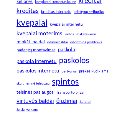
kreditai
kelionės
kompiuteriu remontas kaune
kreditas
kreditas internetu
krikštynų atributika
kvepalai
kvepalai internetu
kvepalai moterims
lentos
maketavimas
minkšti baldai
odiniai baldai
odontologijos klinika
paskola
padangų montavimas
paskolos
paskola internetu
paskolos internetu
prekės kūdikiams
pertvaros
spintos
skaitmeninė televizija
teisinės paslaugos
Transporto birža
virtuvės baldai
čiužiniai
žaislai
žaislai vaikams