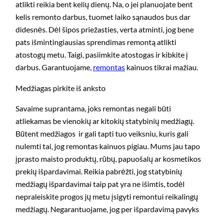
atlikti reikia bent kelių dienų. Na, o jei planuojate bent
kelis remonto darbus, tuomet laiko sąnaudos bus dar
didesnės. Dėl šipos priežasties, verta atminti, jog bene
pats išmintingiausias sprendimas remontą atlikti
atostogų metu. Taigi, pasiimkite atostogas ir kibkite į
darbus. Garantuojame,
remontas
kainuos tikrai mažiau.
Medžiagas pirkite iš anksto
Savaime suprantama, joks remontas negali būti
atliekamas be vienokių ar kitokių statybinių medžiagų.
Būtent medžiagos ir gali tapti tuo veiksniu, kuris gali
nulemti tai, jog remontas kainuos pigiau. Mums jau tapo
įprasto maisto produktų, rūbų, papuošalų ar kosmetikos
prekių išpardavimai. Reikia pabrėžti, jog statybinių
medžiagų išpardavimai taip pat yra ne išimtis, todėl
nepraleiskite progos jų metu įsigyti remontui reikalingų
medžiagų. Negarantuojame, jog per išpardavimą pavyks