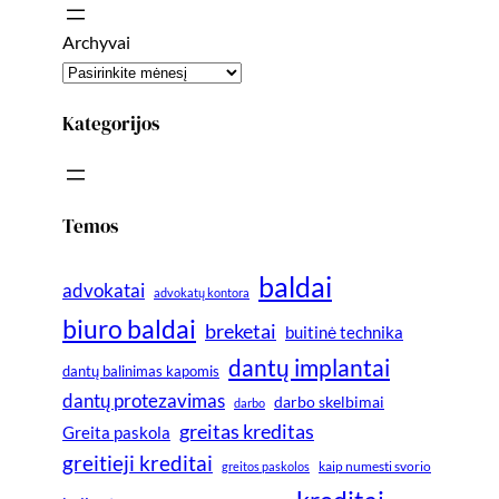
Archyvai
Kategorijos
Temos
baldai
advokatai
advokatų kontora
biuro baldai
breketai
buitinė technika
dantų implantai
dantų balinimas kapomis
dantų protezavimas
darbo skelbimai
darbo
greitas kreditas
Greita paskola
greitieji kreditai
greitos paskolos
kaip numesti svorio