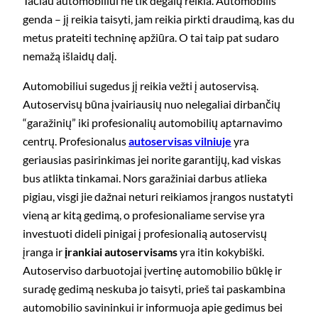
Tačiau automobiliui ne tik degalų reikia. Automobilis
genda – jį reikia taisyti, jam reikia pirkti draudimą, kas du
metus prateiti techninę apžiūra. O tai taip pat sudaro
nemažą išlaidų dalį.
Automobiliui sugedus jį reikia vežti į autoservisą.
Autoservisų būna įvairiausių nuo nelegaliai dirbančių
“garažinių” iki profesionalių automobilių aptarnavimo
centrų. Profesionalus
autoservisas vilniuje
yra
geriausias pasirinkimas jei norite garantijų, kad viskas
bus atlikta tinkamai. Nors garažiniai darbus atlieka
pigiau, visgi jie dažnai neturi reikiamos įrangos nustatyti
vieną ar kitą gedimą, o profesionaliame servise yra
investuoti dideli pinigai į profesionalią autoservisų
įranga ir
įrankiai autoservisams
yra itin kokybiški.
Autoserviso darbuotojai įvertinę automobilio būklę ir
suradę gedimą neskuba jo taisyti, prieš tai paskambina
automobilio savininkui ir informuoja apie gedimus bei