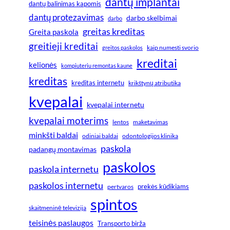
dantų implantai
dantų balinimas kapomis
dantų protezavimas
darbo skelbimai
darbo
greitas kreditas
Greita paskola
greitieji kreditai
greitos paskolos
kaip numesti svorio
kreditai
kelionės
kompiuteriu remontas kaune
kreditas
kreditas internetu
krikštynų atributika
kvepalai
kvepalai internetu
kvepalai moterims
lentos
maketavimas
minkšti baldai
odiniai baldai
odontologijos klinika
paskola
padangų montavimas
paskolos
paskola internetu
paskolos internetu
prekės kūdikiams
pertvaros
spintos
skaitmeninė televizija
teisinės paslaugos
Transporto birža