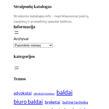
Straipsnių katalogas
Straipsniu-katalogas.info – nepriklausomas įvairių
naujienų ir pranešimų spaudai leidinys.
Informacija
Archyvai
Kategorijos
Temos
baldai
advokatai
advokatų kontora
biuro baldai
breketai
buitinė technika