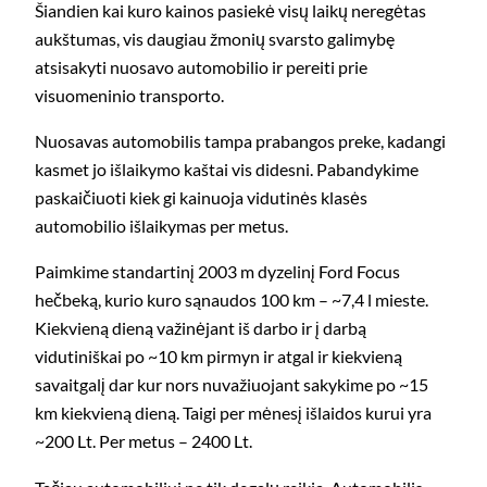
Šiandien kai kuro kainos pasiekė visų laikų neregėtas
aukštumas, vis daugiau žmonių svarsto galimybę
atsisakyti nuosavo automobilio ir pereiti prie
visuomeninio transporto.
Nuosavas automobilis tampa prabangos preke, kadangi
kasmet jo išlaikymo kaštai vis didesni. Pabandykime
paskaičiuoti kiek gi kainuoja vidutinės klasės
automobilio išlaikymas per metus.
Paimkime standartinį 2003 m dyzelinį Ford Focus
hečbeką, kurio kuro sąnaudos 100 km – ~7,4 l mieste.
Kiekvieną dieną važinėjant iš darbo ir į darbą
vidutiniškai po ~10 km pirmyn ir atgal ir kiekvieną
savaitgalį dar kur nors nuvažiuojant sakykime po ~15
km kiekvieną dieną. Taigi per mėnesį išlaidos kurui yra
~200 Lt. Per metus – 2400 Lt.