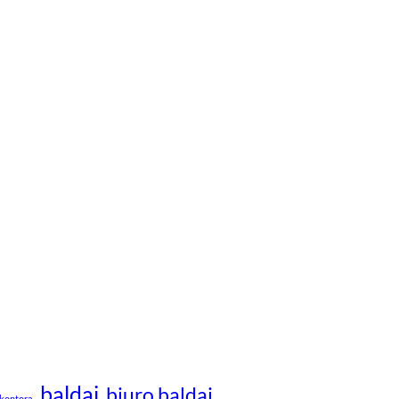
baldai
biuro baldai
kontora