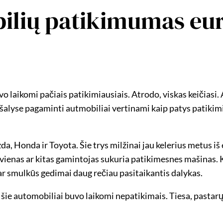
bilių patikimumas eur
o laikomi pačiais patikimiausiais. Atrodo, viskas keičiasi. A
 šalyse pagaminti autmobiliai vertinami kaip patys patikimi
a, Honda ir Toyota. Šie trys milžinai jau kelerius metus iš
 vienas ar kitas gamintojas sukuria patikimesnes mašinas. 
r smulkūs gedimai daug rečiau pasitaikantis dalykas.
 šie automobiliai buvo laikomi nepatikimais. Tiesa, pastarųj