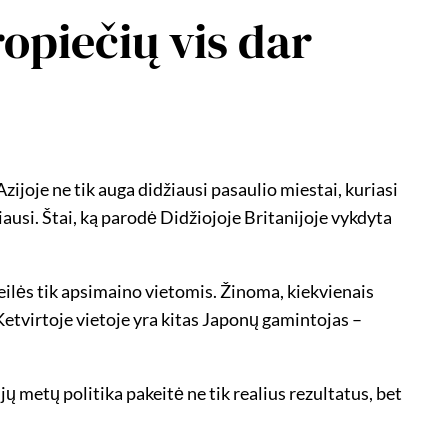
opiečių vis dar
zijoje ne tik auga didžiausi pasaulio miestai, kuriasi
ausi. Štai, ką parodė Didžiojoje Britanijoje vykdyta
 eilės tik apsimaino vietomis. Žinoma, kiekvienais
Ketvirtoje vietoje yra kitas Japonų gamintojas –
ų metų politika pakeitė ne tik realius rezultatus, bet