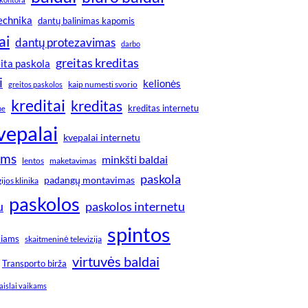
technika
dantų balinimas kapomis
ai
dantų protezavimas
darbo
greitas kreditas
ita paskola
i
kelionės
greitos paskolos
kaip numesti svorio
kreditai
kreditas
kreditas internetu
ne
vepalai
kvepalai internetu
ims
minkšti baldai
lentos
maketavimas
paskola
padangų montavimas
jos klinika
paskolos
u
paskolos internetu
spintos
kiams
skaitmeninė televizija
virtuvės baldai
Transporto birža
aislai vaikams