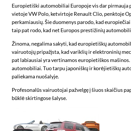
Europietiški automobiliai Europoje vis dar pirmauja 
vietoje VW Polo, ketvirtoje Renault Clio, penktoje O
perkamiausių. Šie duomenys parodo, kad europiečiai
taip pat rodo, kad net Europos prestižinių automobi
Žinoma, negalima sakyti, kad europietiškų automobil
vairuotojų pripažįsta, kad variklių ir elektroninių 
pat labiausiai yra vertinamos europietiškos mašinos. 
automobiliai. Tuo tarpu japoniškų ir korėjietiškų au
paliekama nuošalyje.
Profesonalūs vairuotojai pažvelgę į šiuos skaičius papr
būklė skirtingose šalyse.