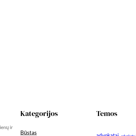
Kategorijos
Temos
ienų ir
Būstas
advokatai
advokatų 