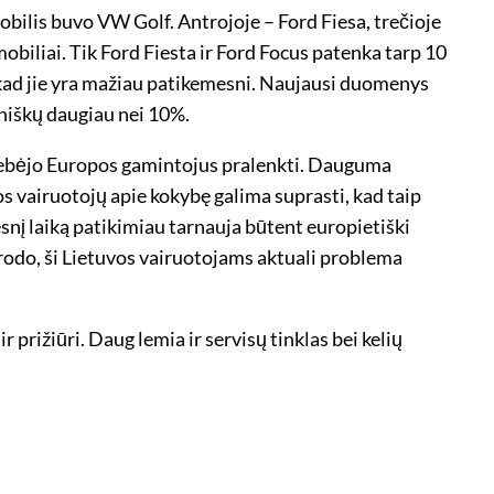
bilis buvo VW Golf. Antrojoje – Ford Fiesa, trečioje
biliai. Tik Ford Fiesta ir Ford Focus patenka tarp 10
kad jie yra mažiau patikemesni. Naujausi duomenys
niškų daugiau nei 10%.
ugebėjo Europos gamintojus pralenkti. Dauguma
s vairuotojų apie kokybę galima suprasti, kad taip
snį laiką patikimiau tarnauja būtent europietiški
rodo, ši Lietuvos vairuotojams aktuali problema
 prižiūri. Daug lemia ir servisų tinklas bei kelių