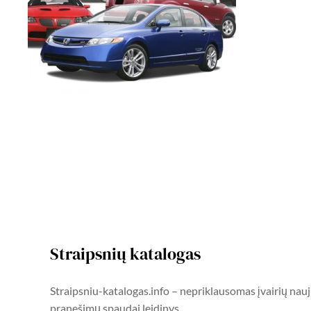
Straipsnių katalogas
Straipsniu-katalogas.info – nepriklausomas įvairių nauj
pranešimų spaudai leidinys.