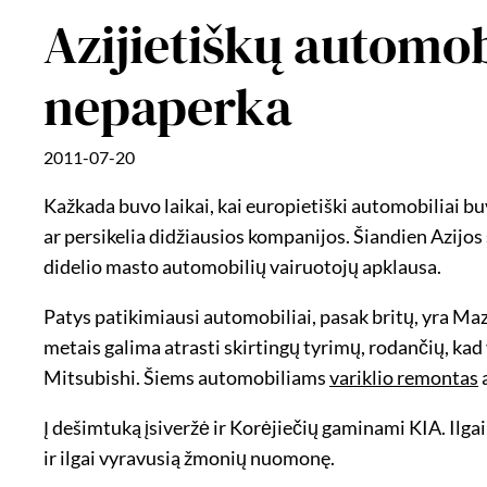
Azijietiškų automo
nepaperka
2011-07-20
Kažkada buvo laikai, kai europietiški automobiliai buv
ar persikelia didžiausios kompanijos. Šiandien Azijos
didelio masto automobilių vairuotojų apklausa.
Patys patikimiausi automobiliai, pasak britų, yra Mazd
metais galima atrasti skirtingų tyrimų, rodančių, kad
Mitsubishi. Šiems automobiliams
variklio remontas
a
Į dešimtuką įsiveržė ir Korėjiečių gaminami KIA. Ilgai
ir ilgai vyravusią žmonių nuomonę.