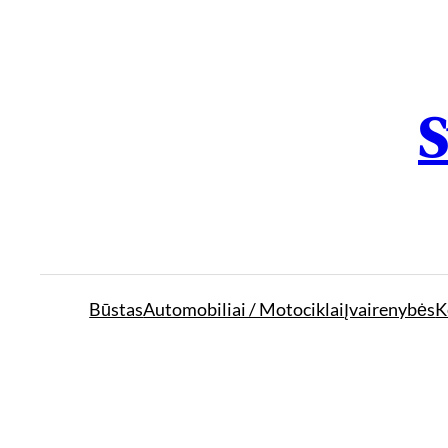
S
Būstas
Automobiliai / Motociklai
Įvairenybės
K