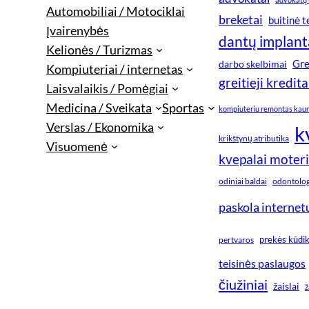
Automobiliai / Motociklai
breketai
buitinė 
Įvairenybės
dantų implant
Kelionės / Turizmas
Gre
darbo skelbimai
Kompiuteriai / internetas
greitieji kredita
Laisvalaikis / Pomėgiai
Medicina / Sveikata
Sportas
kompiuteriu remontas kau
Verslas / Ekonomika
k
krikštynų atributika
Visuomenė
kvepalai moter
odiniai baldai
odontologi
paskola internet
prekės kūdi
pertvaros
teisinės paslaugos
čiužiniai
žaislai
ž