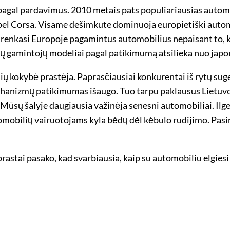
pagal pardavimus. 2010 metais pats populiariausias automo
pel Corsa. Visame dešimkute dominuoja europietiški automo
 renkasi Europoje pagamintus automobilius nepaisant to, 
lių gamintojų modeliai pagal patikimumą atsilieka nuo japo
ių kokybė prastėja. Paprasčiausiai konkurentai iš rytų s
mechanizmų patikimumas išaugo. Tuo tarpu paklausus Lietuvo
Mūsų šalyje daugiausia važinėja senesni automobiliai. Ilge
tomobilių vairuotojams kyla bėdų dėl kėbulo rudijimo. Pasi
astai pasako, kad svarbiausia, kaip su automobiliu elgiesi ir