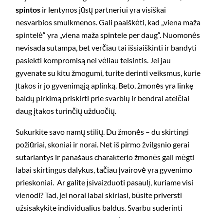
spintos
ir lentynos jūsų partneriui yra visiškai
nesvarbios smulkmenos. Gali paaiškėti, kad „viena maža
spintelė“ yra „viena maža spintele per daug“. Nuomonės
nevisada sutampa, bet verčiau tai išsiaiškinti ir bandyti
pasiekti kompromisą nei vėliau teisintis. Jei jau
gyvenate su kitu žmogumi, turite derinti veiksmus, kurie
įtakos ir jo gyvenimąją aplinką. Beto, žmonės yra linkę
baldų pirkimą priskirti prie svarbių ir bendrai ateičiai
daug įtakos turinčių užduočių.
Sukurkite savo namų stilių. Du žmonės – du skirtingi
požiūriai, skoniai ir norai. Net iš pirmo žvilgsnio gerai
sutariantys ir panašaus charakterio žmonės gali mėgti
labai skirtingus dalykus, tačiau įvairovė yra gyvenimo
prieskoniai. Ar galite įsivaizduoti pasaulį, kuriame visi
vienodi? Tad, jei norai labai skiriasi, būsite priversti
užsisakykite individualius baldus. Svarbu suderinti