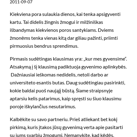
2011-09-07
Kiekviena pora sulaukia dienos, kai tenka apsigyventi
kartu. Tai didelis žingnis žmogui ir milžiniškas
išbandymas kiekvienos poros santykiams. Dviems
žmonėms tenka vienas kitą dar giliau pažinti, priimti
pirmuosius bendrus sprendimus.
Pirmasis sudėtingas klausimas yra: „kur mes gyvensime“.
Atsakymą į šį klausimą padiktuoja gyvenimo aplinkybės.
Dažniausiai ieškomas nedidelis, netoli darbo ar
universiteto esantis butas. Daug sudėtingiau pasirinkti,
kokie baldai puoš naująjį būstą. Šiame straipsnyje
aptarsiu kelis patarimus, kaip spręsti su šiuo klausimu
poroje iškylančius nesutarimus.
Kalbėkite su savo partneriu. Prieš atliekant bet kokį
pirkimą, kuris įtakos jūsų gyvenimą verta apie pasitarti
su jums svarbiu žmogumi. Nemanykite, kad kėdės,