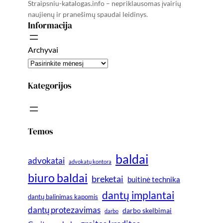
Straipsniu-katalogas.info – nepriklausomas įvairių
naujienų ir pranešimų spaudai leidinys.
Informacija
Archyvai
Kategorijos
Temos
baldai
advokatai
advokatų kontora
biuro baldai
breketai
buitinė technika
dantų implantai
dantų balinimas kapomis
dantų protezavimas
darbo skelbimai
darbo