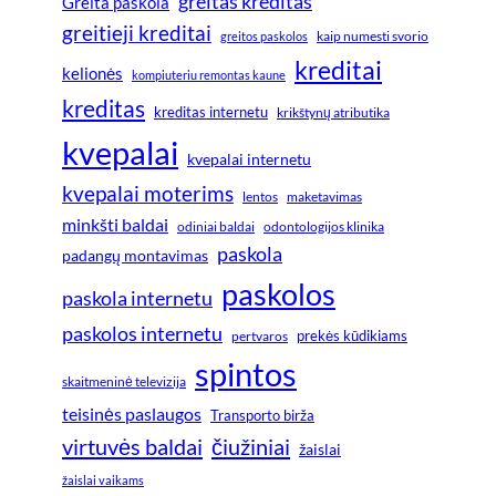
greitas kreditas
Greita paskola
greitieji kreditai
greitos paskolos
kaip numesti svorio
kreditai
kelionės
kompiuteriu remontas kaune
kreditas
kreditas internetu
krikštynų atributika
kvepalai
kvepalai internetu
kvepalai moterims
lentos
maketavimas
minkšti baldai
odiniai baldai
odontologijos klinika
paskola
padangų montavimas
paskolos
paskola internetu
paskolos internetu
prekės kūdikiams
pertvaros
spintos
skaitmeninė televizija
teisinės paslaugos
Transporto birža
virtuvės baldai
čiužiniai
žaislai
žaislai vaikams