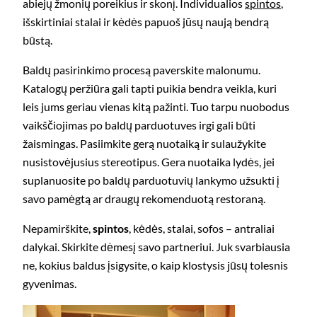
abiejų žmonių poreikius ir skonį. Individualios
spintos
,
išskirtiniai stalai ir kėdės papuoš jūsų naują bendrą
būstą.
Baldų pasirinkimo procesą paverskite malonumu.
Katalogų peržiūra gali tapti puikia bendra veikla, kuri
leis jums geriau vienas kitą pažinti. Tuo tarpu nuobodus
vaikščiojimas po baldų parduotuves irgi gali būti
žaismingas. Pasiimkite gerą nuotaiką ir sulaužykite
nusistovėjusius stereotipus. Gera nuotaika lydės, jei
suplanuosite po baldų parduotuvių lankymo užsukti į
savo pamėgtą ar draugų rekomenduotą restoraną.
Nepamirškite,
spintos
, kėdės, stalai, sofos – antraliai
dalykai. Skirkite dėmesį savo partneriui. Juk svarbiausia
ne, kokius baldus įsigysite, o kaip klostysis jūsų tolesnis
gyvenimas.