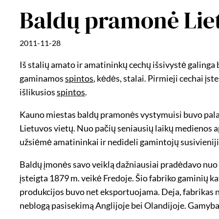
Baldų pramonė Lie
2011-11-28
Iš stalių amato ir amatininkų cechų išsivystė galing
gaminamos
spintos
, kėdės, stalai. Pirmieji cechai į
išlikusios
spintos
.
Kauno miestas baldų pramonės vystymuisi buvo palan
Lietuvos vietų. Nuo pačių seniausių laikų medienos 
užsiėmė amatininkai ir nedideli gamintojų susivienij
Baldų įmonės savo veiklą dažniausiai pradėdavo nuo 
įsteigta 1879 m. veikė Fredoje. Šio fabriko gaminių 
produkcijos buvo net eksportuojama. Deja, fabrikas n
neblogą pasisekimą Anglijoje bei Olandijoje. Gamybai 