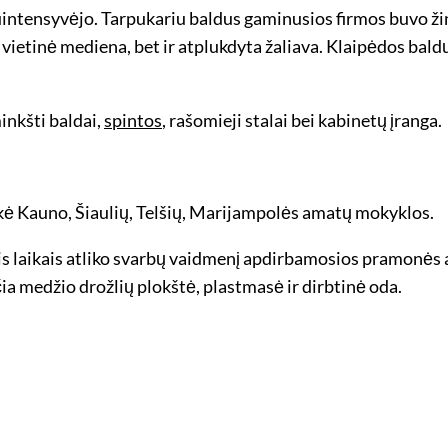
intensyvėjo. Tarpukariu baldus gaminusios firmos buvo žino
vietinė mediena, bet ir atplukdyta žaliava. Klaipėdos baldų
nkšti baldai,
spintos
, rašomieji stalai bei kabinetų įranga.
kė Kauno, Šiaulių, Telšių, Marijampolės amatų mokyklos.
s laikais atliko svarbų vaidmenį apdirbamosios pramonės au
čia medžio drožlių plokštė, plastmasė ir dirbtinė oda.