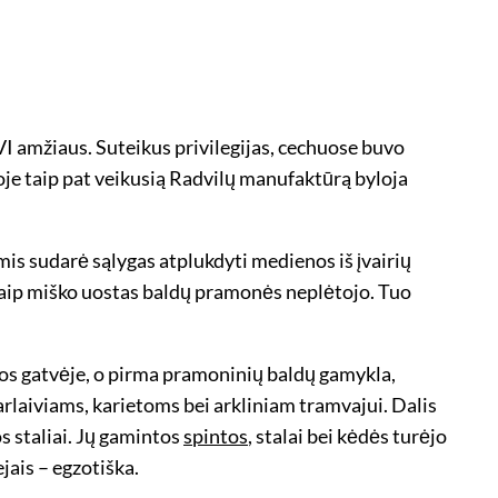
VI amžiaus. Suteikus privilegijas, cechuose buvo
voje taip pat veikusią Radvilų manufaktūrą byloja
s sudarė sąlygas atplukdyti medienos iš įvairių
kaip miško uostas baldų pramonės neplėtojo. Tuo
os gatvėje, o pirma pramoninių baldų gamykla,
garlaiviams, karietoms bei arkliniam tramvajui. Dalis
s staliai. Jų gamintos
spintos
, stalai bei kėdės turėjo
jais – egzotiška.