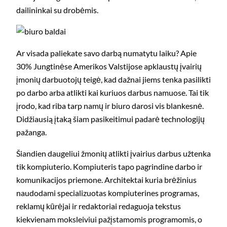
dailininkai su drobėmis.
Ar visada paliekate savo darbą numatytu laiku? Apie
30% Jungtinėse Amerikos Valstijose apklaustų įvairių
įmonių darbuotojų teigė, kad dažnai jiems tenka pasilikti
po darbo arba atlikti kai kuriuos darbus namuose. Tai tik
įrodo, kad riba tarp namų ir biuro darosi vis blankesnė.
Didžiausią įtaką šiam pasikeitimui padarė technologijų
pažanga.
Šiandien daugeliui žmonių atlikti įvairius darbus užtenka
tik kompiuterio. Kompiuteris tapo pagrindine darbo ir
komunikacijos priemone. Architektai kuria brėžinius
naudodami specializuotas kompiuterines programas,
reklamų kūrėjai ir redaktoriai redaguoja tekstus
kiekvienam moksleiviui pažįstamomis programomis, o