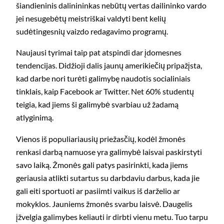
šiandieninis dalinininkas nebūtų vertas dailininko vardo
jei nesugebėtų meistriškai valdyti bent kelių
sudėtingesnių vaizdo redagavimo programų.
Naujausi tyrimai taip pat atspindi dar įdomesnes
tendencijas. Didžioji dalis jaunų amerikiečių pripažįsta,
kad darbe nori turėti galimybę naudotis socialiniais
tinklais, kaip Facebook ar Twitter. Net 60% studentų
teigia, kad jiems ši galimybė svarbiau už žadamą
atlyginimą.
Vienos iš populiariausių priežasčių, kodėl žmonės
renkasi darbą namuose yra galimybė laisvai paskirstyti
savo laiką. Žmonės gali patys pasirinkti, kada jiems
geriausia atlikti sutartus su darbdaviu darbus, kada jie
gali eiti sportuoti ar pasiimti vaikus iš darželio ar
mokyklos. Jauniems žmonės svarbu laisvė. Daugelis
įžvelgia galimybes keliauti ir dirbti vienu metu. Tuo tarpu