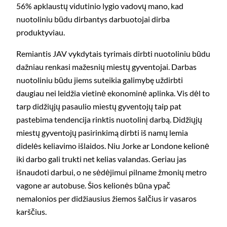
56% apklaustų vidutinio lygio vadovų mano, kad
nuotoliniu būdu dirbantys darbuotojai dirba
produktyviau.
Remiantis JAV vykdytais tyrimais dirbti nuotoliniu būdu
dažniau renkasi mažesnių miestų gyventojai. Darbas
nuotoliniu būdu jiems suteikia galimybę uždirbti
daugiau nei leidžia vietinė ekonominė aplinka. Vis dėl to
tarp didžiųjų pasaulio miestų gyventojų taip pat
pastebima tendencija rinktis nuotolinį darbą. Didžiųjų
miestų gyventojų pasirinkimą dirbti iš namų lemia
didelės keliavimo išlaidos. Niu Jorke ar Londone kelionė
iki darbo gali trukti net kelias valandas. Geriau jas
išnaudoti darbui, o ne sėdėjimui pilname žmonių metro
vagone ar autobuse. Šios kelionės būna ypač
nemalonios per didžiausius žiemos šalčius ir vasaros
karščius.