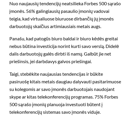
Nuo naujausių tendencijų neatsilieka Forbes 500 sąrašo
įmonės. 56% galingiausių pasaulio įmonių vadovai
teigia, kad virtualiuose biuruose dirbančių jų įmonės
darbuotojų skaičius artimiausiais metais augs.
Panašu, kad patogūs biuro baldai ir biuro kėdės greitai
nebus būtina investicija norint kurti savo verslą. Didelė
dalis darbuotojų galės dirbti iš namų. Galbūt jie net
priešinsis, jei darbdavys galvos priešingai.
Taigi, stebėkite naujausias tendencijas ir būkite
pasiruošę kitais metais daugiau dalyvauti pasitarimuose
su kolegomis ar savo įmonės darbuotojais naudojant
skype ar kitas telekonferencijų programas. 75% Forbes
500 sąrašo įmonių planuoja investuoti būtent į
telekonferencijų sistemas savo įmonės viduje.