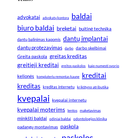
baldai
advokatai
advokatų kontora
biuro baldai
breketai
buitinė technika
dantų implantai
dantų balinimas kapomis
dantų protezavimas
darbo skelbimai
darbo
greitas kreditas
Greita paskola
greitieji kreditai
greitos paskolos
kaip numesti svorio
kreditai
kelionės
kompiuteriu remontas kaune
kreditas
kreditas internetu
krikštynų atributika
kvepalai
kvepalai internetu
kvepalai moterims
lentos
maketavimas
minkšti baldai
odiniai baldai
odontologijos klinika
paskola
padangų montavimas
paskolos