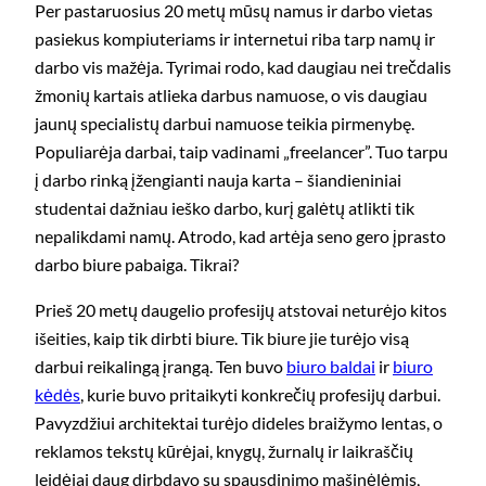
Per pastaruosius 20 metų mūsų namus ir darbo vietas
pasiekus kompiuteriams ir internetui riba tarp namų ir
darbo vis mažėja. Tyrimai rodo, kad daugiau nei trečdalis
žmonių kartais atlieka darbus namuose, o vis daugiau
jaunų specialistų darbui namuose teikia pirmenybę.
Populiarėja darbai, taip vadinami „freelancer”. Tuo tarpu
į darbo rinką įžengianti nauja karta – šiandieniniai
studentai dažniau ieško darbo, kurį galėtų atlikti tik
nepalikdami namų. Atrodo, kad artėja seno gero įprasto
darbo biure pabaiga. Tikrai?
Prieš 20 metų daugelio profesijų atstovai neturėjo kitos
išeities, kaip tik dirbti biure. Tik biure jie turėjo visą
darbui reikalingą įrangą. Ten buvo
biuro baldai
ir
biuro
kėdės
, kurie buvo pritaikyti konkrečių profesijų darbui.
Pavyzdžiui architektai turėjo dideles braižymo lentas, o
reklamos tekstų kūrėjai, knygų, žurnalų ir laikraščių
leidėjai daug dirbdavo su spausdinimo mašinėlėmis,