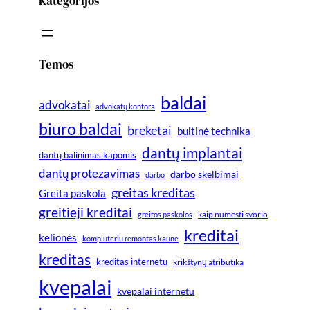
Kategorijos
Temos
baldai
advokatai
advokatų kontora
biuro baldai
breketai
buitinė technika
dantų implantai
dantų balinimas kapomis
dantų protezavimas
darbo skelbimai
darbo
greitas kreditas
Greita paskola
greitieji kreditai
greitos paskolos
kaip numesti svorio
kreditai
kelionės
kompiuteriu remontas kaune
kreditas
kreditas internetu
krikštynų atributika
kvepalai
kvepalai internetu