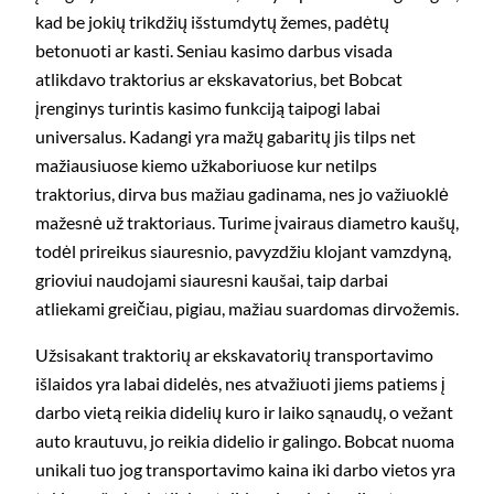
kad be jokių trikdžių išstumdytų žemes, padėtų
betonuoti ar kasti. Seniau kasimo darbus visada
atlikdavo traktorius ar ekskavatorius, bet Bobcat
įrenginys turintis kasimo funkciją taipogi labai
universalus. Kadangi yra mažų gabaritų jis tilps net
mažiausiuose kiemo užkaboriuose kur netilps
traktorius, dirva bus mažiau gadinama, nes jo važiuoklė
mažesnė už traktoriaus. Turime įvairaus diametro kaušų,
todėl prireikus siauresnio, pavyzdžiu klojant vamzdyną,
grioviui naudojami siauresni kaušai, taip darbai
atliekami greičiau, pigiau, mažiau suardomas dirvožemis.
Užsisakant traktorių ar ekskavatorių transportavimo
išlaidos yra labai didelės, nes atvažiuoti jiems patiems į
darbo vietą reikia didelių kuro ir laiko sąnaudų, o vežant
auto krautuvu, jo reikia didelio ir galingo. Bobcat nuoma
unikali tuo jog transportavimo kaina iki darbo vietos yra