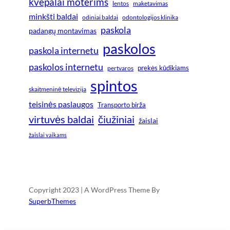
kvepalai moterims
lentos
maketavimas
minkšti baldai
odiniai baldai
odontologijos klinika
paskola
padangų montavimas
paskolos
paskola internetu
paskolos internetu
prekės kūdikiams
pertvaros
spintos
skaitmeninė televizija
teisinės paslaugos
Transporto birža
virtuvės baldai
čiužiniai
žaislai
žaislai vaikams
Copyright 2023 | A WordPress Theme By
SuperbThemes