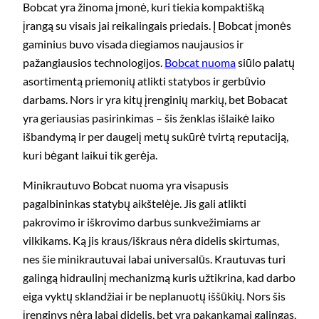
Bobcat yra žinoma įmonė, kuri tiekia kompaktišką
įrangą su visais jai reikalingais priedais. Į Bobcat įmonės
gaminius buvo visada diegiamos naujausios ir
pažangiausios technologijos.
Bobcat nuoma
siūlo palatų
asortimentą priemonių atlikti statybos ir gerbūvio
darbams. Nors ir yra kitų įrenginių markių, bet Bobacat
yra geriausias pasirinkimas – šis ženklas išlaikė laiko
išbandymą ir per daugelį metų sukūrė tvirtą reputaciją,
kuri bėgant laikui tik gerėja.
Minikrautuvo Bobcat nuoma yra visapusis
pagalbininkas statybų aikštelėje. Jis gali atlikti
pakrovimo ir iškrovimo darbus sunkvežimiams ar
vilkikams. Ką jis kraus/iškraus nėra didelis skirtumas,
nes šie minikrautuvai labai universalūs. Krautuvas turi
galingą hidraulinį mechanizmą kuris užtikrina, kad darbo
eiga vyktų sklandžiai ir be neplanuotų iššūkių. Nors šis
įrenginys nėra labai didelis, bet yra pakankamai galingas,