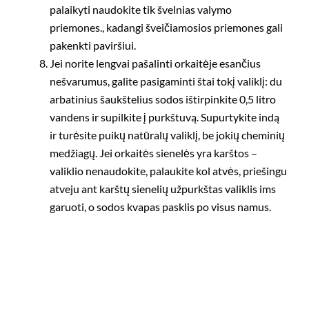
palaikyti naudokite tik švelnias valymo
priemones., kadangi šveičiamosios priemones gali
pakenkti paviršiui.
Jei norite lengvai pašalinti orkaitėje esančius
nešvarumus, galite pasigaminti štai tokį valiklį: du
arbatinius šaukštelius sodos ištirpinkite 0,5 litro
vandens ir supilkite į purkštuvą. Supurtykite indą
ir turėsite puikų natūralų valiklį, be jokių cheminių
medžiagų. Jei orkaitės sienelės yra karštos –
valiklio nenaudokite, palaukite kol atvės, priešingu
atveju ant karštų sienelių užpurkštas valiklis ims
garuoti, o sodos kvapas pasklis po visus namus.