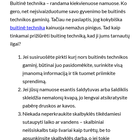
Buitinė technika – randama kiekvienuose namuose. Ko
gero, net neįsivaizduotume savo gyvenimo be buitinės
technikos gaminių. Tačiau ne paslaptis, jog kokybiška
buitinė technika
kainuoja nemažus pinigus. Tad kaip
tinkamai prižiūrėti buitinę techniką, kad ji jums tarnautų
ilgai?
Jei susiruošėte pirkti kurį nors buitinės technikos
gaminį, būtinai juo pasidomėkite, surinkite visą
įmanomą informaciją ir tik tuomet priimkite
sprendimą.
Jei jūsų namuose esantis šaldytuvas arba šaldiklis
skleidžia nemalonų kvapą, jo lengvai atsikratysite
pabėrę druskos ar kavos.
Niekada neperkraukite skalbyklės tikėdamiesi
sutaupyti laiko ar vandens – skalbiniai
neišsiskalbs taip švariai kaip turėtų, be to
apsunkinsite skalbyklės darbą, o jei tokie