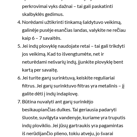
perkrovimai vyks dažnai – tai gali paskatinti
skalbyklės gedimus.
Norėdami užtikrinti tinkamą šaldytuvo veikimą,
galinėje pusėje esančias landas, valykite ne rečiau
kaip 6 – 7 savaitės.
Jei indų plovyklę naudojate retai – tai gali trikdyti
jos veikimą. Kad to išvengtumėte, net ir
neturėdami nešvarių indų, įjunkite plovyklę bent
kartą per savaitę.
Jei turite garų surinktuvą, keiskite reguliariai
filtrus. Jei garų surinktuvo filtras yra metalinis – jį
galite dėti į indų indaplovę.
Būtina nuvalyti ant garų surinkėjo
besikaupiančias dulkes. Tai geriausia padaryti
šluoste, suvilgyta vandenyje, kuriame yra truputis
indų ploviklio. Jei jūsų gartraukis yra pagamintas
iš nerūdijančio plieno, tokiu atveju, jo švarai