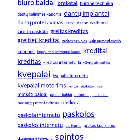
biuro baldai
breketai
buitinė technika
dantų implantai
dantų balinimas kapomis
dantų protezavimas
darbo skelbimai
darbo
greitas kreditas
Greita paskola
greitieji kreditai
greitos paskolos
kaip numesti svorio
kreditai
kelionės
kompiuteriu remontas kaune
kreditas
kreditas internetu
krikštynų atributika
kvepalai
kvepalai internetu
kvepalai moterims
lentos
maketavimas
minkšti baldai
odiniai baldai
odontologijos klinika
paskola
padangų montavimas
paskolos
paskola internetu
paskolos internetu
prekės kūdikiams
pertvaros
spintos
skaitmeninė televizija