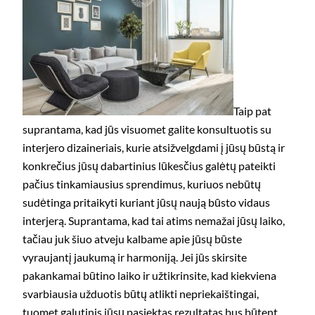
Taip pat
suprantama, kad jūs visuomet galite konsultuotis su
interjero dizaineriais, kurie atsižvelgdami į jūsų būstą ir
konkrečius jūsų dabartinius lūkesčius galėtų pateikti
pačius tinkamiausius sprendimus, kuriuos nebūtų
sudėtinga pritaikyti kuriant jūsų naują būsto vidaus
interjerą. Suprantama, kad tai atims nemažai jūsų laiko,
tačiau juk šiuo atveju kalbame apie jūsų būste
vyraujantį jaukumą ir harmoniją. Jei jūs skirsite
pakankamai būtino laiko ir užtikrinsite, kad kiekviena
svarbiausia užduotis būtų atlikti nepriekaištingai,
tuomet galutinis jūsų pasiektas rezultatas bus būtent