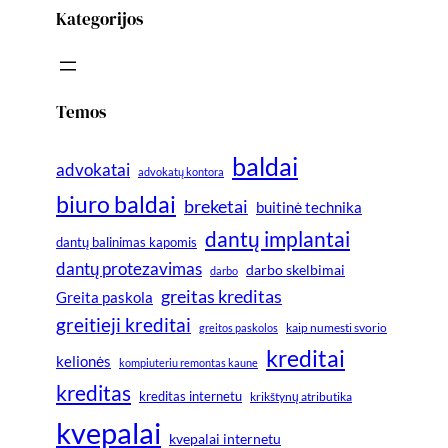
Kategorijos
Temos
baldai
advokatai
advokatų kontora
biuro baldai
breketai
buitinė technika
dantų implantai
dantų balinimas kapomis
dantų protezavimas
darbo skelbimai
darbo
greitas kreditas
Greita paskola
greitieji kreditai
greitos paskolos
kaip numesti svorio
kreditai
kelionės
kompiuteriu remontas kaune
kreditas
kreditas internetu
krikštynų atributika
kvepalai
kvepalai internetu