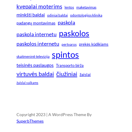
kvepalai moterims
lentos
maketavimas
minkšti baldai
odiniai baldai
odontologijos klinika
paskola
padangų montavimas
paskolos
paskola internetu
paskolos internetu
prekės kūdikiams
pertvaros
spintos
skaitmeninė televizija
teisinės paslaugos
Transporto birža
virtuvės baldai
čiužiniai
žaislai
žaislai vaikams
Copyright 2023 | A WordPress Theme By
SuperbThemes