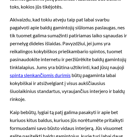
toks, kokios jūs tikėjotės.
Akivaizdu, kad tokiu atveju taip pat labai svarbu
pagalvoti apie baldų gamintojų siūlomas paslaugas, nes
tik tuomet galima sumažinti patiriamas laiko sąnaudas ir
pernelyg dideles išlaidas. Pavyzdžiui, jei jums yra
reikalingos kokybiškos prieškambario spintos, tuomet
pasinaudokite internetu ir peržiūrėkite baldų gamintojų
tinklalapius. Jums yra būtina užtikrinti, kad jūsų naujoji
spinta slenkančiomis durimis
būtų pagaminta labai
kokybiškai ir atsižvelgiant į visus aukščiausius
šiuolaikinius standartus, vyraujančius interjero ir baldų
rinkoje.
Kaip bebūtų, lygiai tą patį galima pasakyti ir apie bet
kuriuos kitus baldus, kuriuos jūs norėtumėte pritaikyti
formuodami savo būsto vidaus interjerą. Jūs visuomet
galite pasitelkti baldų gamintojus, kurie turi labai daug