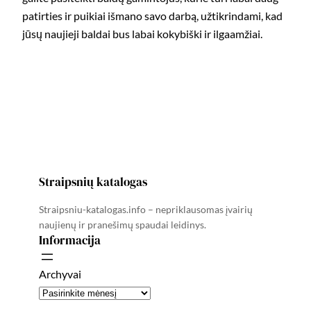
patirties ir puikiai išmano savo darbą, užtikrindami, kad
jūsų naujieji baldai bus labai kokybiški ir ilgaamžiai.
Straipsnių katalogas
Straipsniu-katalogas.info – nepriklausomas įvairių
naujienų ir pranešimų spaudai leidinys.
Informacija
Archyvai