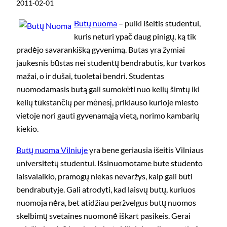
2011-02-01
Butų nuoma
– puiki išeitis studentui,
kuris neturi ypač daug pinigų, ką tik
pradėjo savarankišką gyvenimą. Butas yra žymiai
jaukesnis būstas nei studentų bendrabutis, kur tvarkos
mažai, o ir dušai, tuoletai bendri. Studentas
nuomodamasis butą gali sumokėti nuo kelių šimtų iki
kelių tūkstančių per mėnesį, priklauso kurioje miesto
vietoje nori gauti gyvenamąją vietą, norimo kambarių
kiekio.
Butų nuoma Vilniuje
yra bene geriausia išeitis Vilniaus
universitetų studentui. Išsinuomotame bute studento
laisvalaikio, pramogų niekas nevaržys, kaip gali būti
bendrabutyje. Gali atrodyti, kad laisvų butų, kuriuos
nuomoja nėra, bet atidžiau peržvelgus butų nuomos
skelbimų svetaines nuomonė iškart pasikeis. Gerai