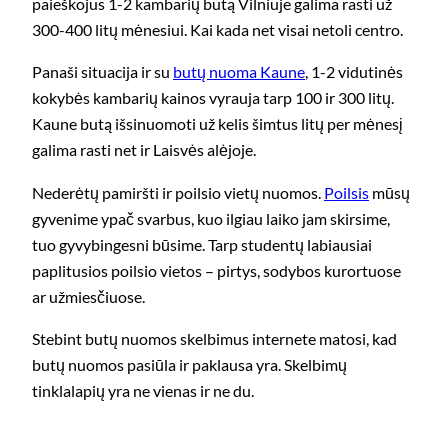
paieškojus 1-2 kambarių butą Vilniuje galima rasti už
300-400 litų mėnesiui. Kai kada net visai netoli centro.
Panaši situacija ir su
butų nuoma Kaune
, 1-2 vidutinės
kokybės kambarių kainos vyrauja tarp 100 ir 300 litų.
Kaune butą išsinuomoti už kelis šimtus litų per mėnesį
galima rasti net ir Laisvės alėjoje.
Nederėtų pamiršti ir poilsio vietų nuomos.
Poilsis
mūsų
gyvenime ypač svarbus, kuo ilgiau laiko jam skirsime,
tuo gyvybingesni būsime. Tarp studentų labiausiai
paplitusios poilsio vietos – pirtys, sodybos kurortuose
ar užmiesčiuose.
Stebint butų nuomos skelbimus internete matosi, kad
butų nuomos pasiūla ir paklausa yra. Skelbimų
tinklalapių yra ne vienas ir ne du.