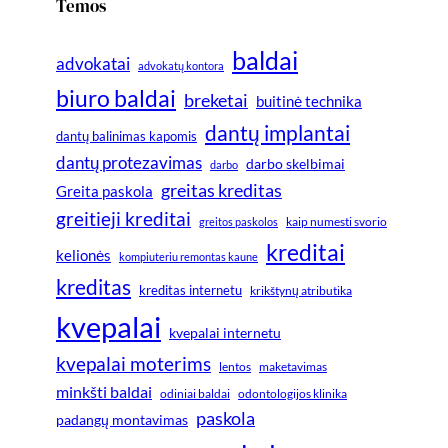
Temos
baldai
advokatai
advokatų kontora
biuro baldai
breketai
buitinė technika
dantų implantai
dantų balinimas kapomis
dantų protezavimas
darbo skelbimai
darbo
greitas kreditas
Greita paskola
greitieji kreditai
greitos paskolos
kaip numesti svorio
kreditai
kelionės
kompiuteriu remontas kaune
kreditas
kreditas internetu
krikštynų atributika
kvepalai
kvepalai internetu
kvepalai moterims
lentos
maketavimas
minkšti baldai
odiniai baldai
odontologijos klinika
paskola
padangų montavimas