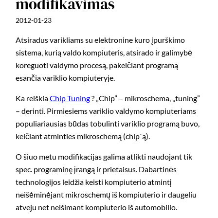
modifikavimas
2012-01-23
Atsiradus varikliams su elektronine kuro įpurškimo
sistema, kurią valdo kompiuteris, atsirado ir galimybė
koreguoti valdymo procesą, pakeičiant programą
esančia variklio kompiuteryje.
Ka reiškia
Chip Tuning
? „Chip” – mikroschema, „tuning”
– derinti. Pirmiesiems variklio valdymo kompiuteriams
populiariausias būdas tobulinti variklio programą buvo,
keičiant atminties mikroschemą (chip`ą).
O šiuo metu modifikacijas galima atlikti naudojant tik
spec. programinę įrangą ir prietaisus. Dabartinės
technologijos leidžia keisti kompiuterio atmintį
neišėminėjant mikroschemų iš kompiuterio ir daugeliu
atveju net neišimant kompiuterio iš automobilio.