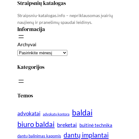
Straipsnių katalogas
Straipsniu-katalogas.info – nepriklausomas įvairių
naujienų ir pranešimų spaudai leidinys.
Informacija
Archyvai
Kategorijos
Temos
baldai
advokatai
advokatų kontora
biuro baldai
breketai
buitinė technika
dantų implantai
dantų balinimas kapomis