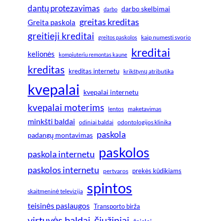
dantų protezavimas
darbo skelbimai
darbo
greitas kreditas
Greita paskola
greitieji kreditai
greitos paskolos
kaip numesti svorio
kreditai
kelionės
kompiuteriu remontas kaune
kreditas
kreditas internetu
krikštynų atributika
kvepalai
kvepalai internetu
kvepalai moterims
lentos
maketavimas
minkšti baldai
odiniai baldai
odontologijos klinika
paskola
padangų montavimas
paskolos
paskola internetu
paskolos internetu
prekės kūdikiams
pertvaros
spintos
skaitmeninė televizija
teisinės paslaugos
Transporto birža
virtuvės baldai
čiužiniai