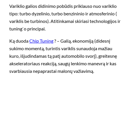
Variklio galios didinimo pobūdis priklauso nuo variklio
tipo: turbo dyzelinio, turbo benzininio ir atmosferinio (
variklis be turbinos). Atitinkamai skiriasi technologijos ir
tuning`o principai.
Ką duoda
Chip Tuning
? – Galią, ekonomiją (didesnį
sukimo momentą, turintis variklis sunaudoja mažiau
kuro, išjudindamas tą patį automobilo svorį), greitesnę
akseleratoriaus reakciją, saugų lenkimo manevrą ir kas
svarbiausia nepaprastai malonų važiavimą.