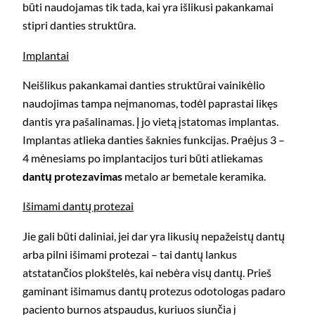
būti naudojamas tik tada, kai yra išlikusi pakankamai
stipri danties struktūra.
Implantai
Neišlikus pakankamai danties struktūrai vainikėlio
naudojimas tampa neįmanomas, todėl paprastai likęs
dantis yra pašalinamas. Į jo vietą įstatomas implantas.
Implantas atlieka danties šaknies funkcijas. Praėjus 3 –
4 mėnesiams po implantacijos turi būti atliekamas
dantų protezavimas
metalo ar bemetale keramika.
Išimami dantų protezai
Jie gali būti daliniai, jei dar yra likusių nepažeistų dantų
arba pilni išimami protezai – tai dantų lankus
atstatančios plokštelės, kai nebėra visų dantų. Prieš
gaminant išimamus dantų protezus odotologas padaro
paciento burnos atspaudus, kuriuos siunčia į