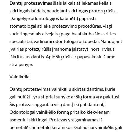
Dantų protezavimas
šiais laikais atliekamas keliais
skirtingais būdais, naudojant skirtingas protezų rūšis.
Daugelyje odontologijos kabinėtų paprasti
stomatologai atlieka protezavimo procedūras, visgi
sudėtingesniais atvejais į pagalbą atskuba šios srities
specialistai, vadinami odontologai ortopedai. Naudojant
įvairias protezų rūšis įmanoma įsistatyti nors ir visus
iškritusius dantis. Apie šių rūšis ir papasakosiu šiame
straipsnyje.
Vainikėliai
Dantų protezavimas
vainikėliu skirtas dantims, kurie
gali nulūžti, yra stipriai sunykę ar šių forma yra pakitusi.
Šis protezas apgaubia visą dantį iki pat dantenų.
Odontologai vainikėlio formą pritaiko kiekvienam
asmeniui skirtingai. Protezas yra gaminamas iš
bemetalės ar metalo keramikos. Galiausiai vainikėlis gali