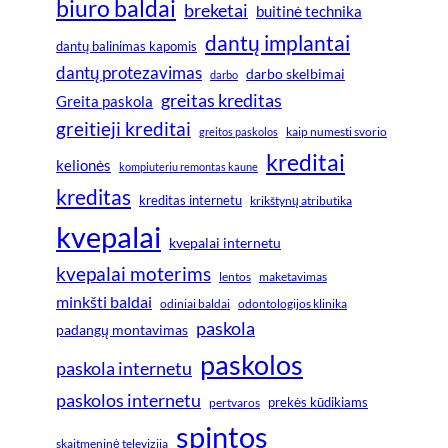
biuro baldai
breketai
buitinė technika
dantų implantai
dantų balinimas kapomis
dantų protezavimas
darbo skelbimai
darbo
greitas kreditas
Greita paskola
greitieji kreditai
greitos paskolos
kaip numesti svorio
kreditai
kelionės
kompiuteriu remontas kaune
kreditas
kreditas internetu
krikštynų atributika
kvepalai
kvepalai internetu
kvepalai moterims
lentos
maketavimas
minkšti baldai
odiniai baldai
odontologijos klinika
paskola
padangų montavimas
paskolos
paskola internetu
paskolos internetu
prekės kūdikiams
pertvaros
spintos
skaitmeninė televizija