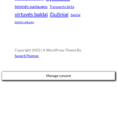
teisinės paslaugos
Transporto birža
virtuvės baldai
čiužiniai
žaislai
žaislai vaikams
Copyright 2023 | A WordPress Theme By
SuperbThemes
Manage consent