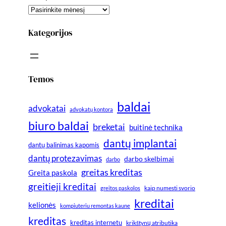
Kategorijos
Temos
baldai
advokatai
advokatų kontora
biuro baldai
breketai
buitinė technika
dantų implantai
dantų balinimas kapomis
dantų protezavimas
darbo skelbimai
darbo
greitas kreditas
Greita paskola
greitieji kreditai
greitos paskolos
kaip numesti svorio
kreditai
kelionės
kompiuteriu remontas kaune
kreditas
kreditas internetu
krikštynų atributika