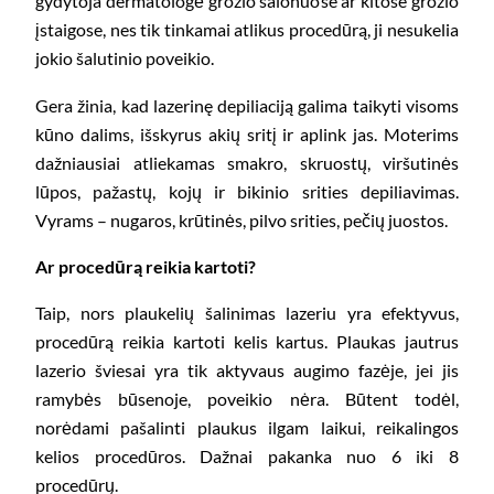
gydytoja dermatologė grožio salonuose ar kitose grožio
įstaigose, nes tik tinkamai atlikus procedūrą, ji nesukelia
jokio šalutinio poveikio.
Gera žinia, kad lazerinę depiliaciją galima taikyti visoms
kūno dalims, išskyrus akių sritį ir aplink jas. Moterims
dažniausiai atliekamas smakro, skruostų, viršutinės
lūpos, pažastų, kojų ir bikinio srities depiliavimas.
Vyrams – nugaros, krūtinės, pilvo srities, pečių juostos.
Ar procedūrą reikia kartoti?
Taip, nors plaukelių šalinimas lazeriu yra efektyvus,
procedūrą reikia kartoti kelis kartus. Plaukas jautrus
lazerio šviesai yra tik aktyvaus augimo fazėje, jei jis
ramybės būsenoje, poveikio nėra. Būtent todėl,
norėdami pašalinti plaukus ilgam laikui, reikalingos
kelios procedūros. Dažnai pakanka nuo 6 iki 8
procedūrų.