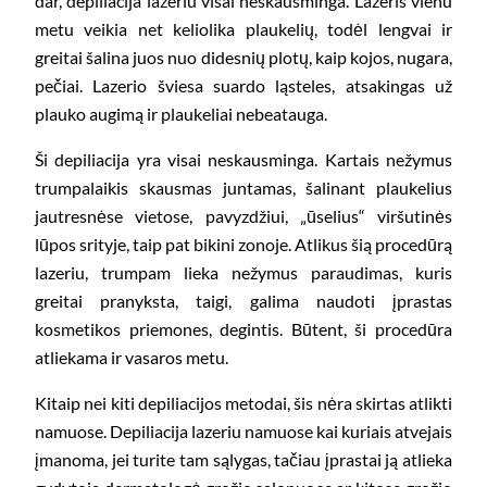
dar, depiliacija lazeriu visai neskausminga. Lazeris vienu
metu veikia net keliolika plaukelių, todėl lengvai ir
greitai šalina juos nuo didesnių plotų, kaip kojos, nugara,
pečiai. Lazerio šviesa suardo ląsteles, atsakingas už
plauko augimą ir plaukeliai nebeatauga.
Ši depiliacija yra visai neskausminga. Kartais nežymus
trumpalaikis skausmas juntamas, šalinant plaukelius
jautresnėse vietose, pavyzdžiui, „ūselius“ viršutinės
lūpos srityje, taip pat bikini zonoje. Atlikus šią procedūrą
lazeriu, trumpam lieka nežymus paraudimas, kuris
greitai pranyksta, taigi, galima naudoti įprastas
kosmetikos priemones, degintis. Būtent, ši procedūra
atliekama ir vasaros metu.
Kitaip nei kiti depiliacijos metodai, šis nėra skirtas atlikti
namuose. Depiliacija lazeriu namuose kai kuriais atvejais
įmanoma, jei turite tam sąlygas, tačiau įprastai ją atlieka