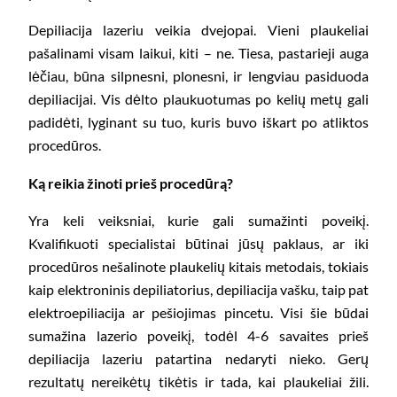
Depiliacija lazeriu veikia dvejopai. Vieni plaukeliai
pašalinami visam laikui, kiti – ne. Tiesa, pastarieji auga
lėčiau, būna silpnesni, plonesni, ir lengviau pasiduoda
depiliacijai. Vis dėlto plaukuotumas po kelių metų gali
padidėti, lyginant su tuo, kuris buvo iškart po atliktos
procedūros.
Ką reikia žinoti prieš procedūrą?
Yra keli veiksniai, kurie gali sumažinti poveikį.
Kvalifikuoti specialistai būtinai jūsų paklaus, ar iki
procedūros nešalinote plaukelių kitais metodais, tokiais
kaip elektroninis depiliatorius, depiliacija vašku, taip pat
elektroepiliacija ar pešiojimas pincetu. Visi šie būdai
sumažina lazerio poveikį, todėl 4-6 savaites prieš
depiliacija lazeriu patartina nedaryti nieko. Gerų
rezultatų nereikėtų tikėtis ir tada, kai plaukeliai žili.