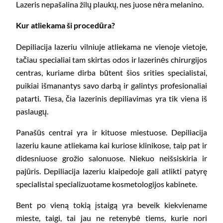
Lazeris nepašalina žilų plaukų, nes juose nėra melanino.
Kur atliekama ši procedūra?
Depiliacija lazeriu vilniuje atliekama ne vienoje vietoje,
tačiau specialiai tam skirtas odos ir lazerinės chirurgijos
centras, kuriame dirba būtent šios srities specialistai,
puikiai išmanantys savo darbą ir galintys profesionaliai
patarti. Tiesa, čia lazerinis depiliavimas yra tik viena iš
paslaugų.
Panašūs centrai yra ir kituose miestuose. Depiliacija
lazeriu kaune atliekama kai kuriose klinikose, taip pat ir
didesniuose grožio salonuose. Niekuo neišsiskiria ir
pajūris. Depiliacija lazeriu klaipedoje gali atlikti patyrę
specialistai specializuotame kosmetologijos kabinete.
Bent po vieną tokią įstaigą yra beveik kiekviename
mieste, taigi, tai jau ne retenybė tiems, kurie nori