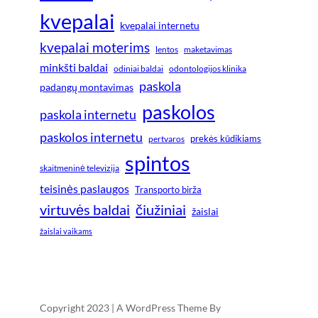
kvepalai
kvepalai internetu
kvepalai moterims
lentos
maketavimas
minkšti baldai
odiniai baldai
odontologijos klinika
paskola
padangų montavimas
paskolos
paskola internetu
paskolos internetu
prekės kūdikiams
pertvaros
spintos
skaitmeninė televizija
teisinės paslaugos
Transporto birža
virtuvės baldai
čiužiniai
žaislai
žaislai vaikams
Copyright 2023 | A WordPress Theme By