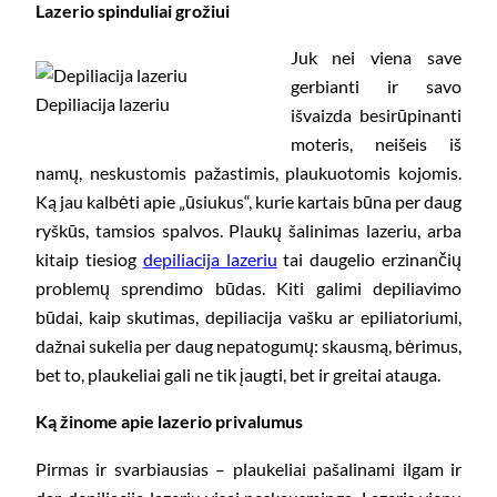
Lazerio spinduliai grožiui
Juk nei viena save
gerbianti ir savo
Depiliacija lazeriu
išvaizda besirūpinanti
moteris, neišeis iš
namų, neskustomis pažastimis, plaukuotomis kojomis.
Ką jau kalbėti apie „ūsiukus“, kurie kartais būna per daug
ryškūs, tamsios spalvos. Plaukų šalinimas lazeriu, arba
kitaip tiesiog
depiliacija lazeriu
tai daugelio erzinančių
problemų sprendimo būdas. Kiti galimi depiliavimo
būdai, kaip skutimas, depiliacija vašku ar epiliatoriumi,
dažnai sukelia per daug nepatogumų: skausmą, bėrimus,
bet to, plaukeliai gali ne tik įaugti, bet ir greitai atauga.
Ką žinome apie lazerio privalumus
Pirmas ir svarbiausias – plaukeliai pašalinami ilgam ir