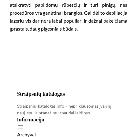
atsikratyti papildomų rūpesčių ir turi pinigų, nes
procedūros yra ganėtinai brangios. Gal dėl to depiliacija
lazeriu vis dar nėra labai populiari ir dažnai pakeičiama
įprastais, daug pigesniais būdais.
Straipsnių katalogas
Straipsniu-katalogas.info – nepriklausomas įvairių
naujienų ir pranešimų spaudai leidinys.
Informacija
Archyvai