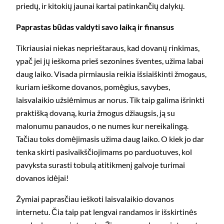
priedų, ir kitokių jaunai kartai patinkančių dalykų.
Paprastas būdas valdyti savo laiką ir finansus
Tikriausiai niekas neprieštaraus, kad dovanų rinkimas,
ypač jei jų ieškoma prieš sezonines šventes, užima labai
daug laiko. Visada pirmiausia reikia išsiaiškinti žmogaus,
kuriam ieškome dovanos, pomėgius, savybes,
laisvalaikio užsiėmimus ar norus. Tik taip galima išrinkti
praktišką dovaną, kuria žmogus džiaugsis, ją su
malonumu panaudos, o ne numes kur nereikalingą.
Tačiau toks domėjimasis užima daug laiko. O kiek jo dar
tenka skirti pasivaikščiojimams po parduotuves, kol
pavyksta surasti tobulą atitikmenį galvoje turimai
dovanos idėjai!
Žymiai paprasčiau ieškoti laisvalaikio dovanos
internetu. Čia taip pat lengvai randamos ir išskirtinės