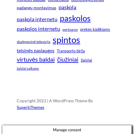
paskola
padangų montavimas
paskolos
paskola internetu
paskolos internetu
prekės kūdikiams
pertvaros
spintos
skaitmeninė televizija
teisinės paslaugos
Transporto birža
virtuvės baldai
čiužiniai
žaislai
žaislai vaikams
Copyright 2023 | A WordPress Theme By
SuperbThemes
Manage consent