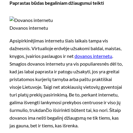
Paprastas būdas begaliniam džiaugsmui teikti
Dovanos internetu
Apsipirkinėjimas internetu šiais laikais tampa vis
dažnesnis. Virtualioje erdvėje užsakomi baldai, maistas,
knygos, įvairios paslaugos ir net
dovanos internetu
.
Smagios dovanos internetu yra vis populiaresnės dėl to,
kad jas labai paprasta ir patogu užsakyti, jos yra greitai
pristatomos kurjerių tarnyba arba paštu praktiškai
visoje Lietuvoje. Taigi net atokiausių vietovių gyventojai
turi platų prekių pasirinkimą. Be to, perkant internetu,
galima išvengti lankymosi prekybos centruose ir viso jų
šurmulio, trukdančio išsirinkti būtent tai, ko nori. Šitaip
dovanos ima nešti begalinį džiaugsmą ne tik tiems, kas
jas gauna, bet ir tiems, kas išrenka.