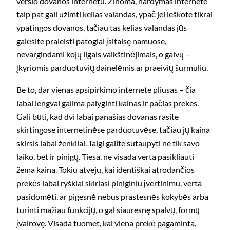
verslo dovanos internetu. Žinoma, nardymas internete
taip pat gali užimti kelias valandas, ypač jei ieškote tikrai
ypatingos dovanos, tačiau tas kelias valandas jūs
galėsite praleisti patogiai įsitaisę namuose,
nevargindami kojų ilgais vaikštinėjimais, o galvų –
įkyriomis parduotuvių dainelėmis ar praeivių šurmuliu.
Be to, dar vienas apsipirkimo internete pliusas – čia
labai lengvai galima palyginti kainas ir pačias prekes.
Gali būti, kad dvi labai panašias dovanas rasite
skirtingose internetinėse parduotuvėse, tačiau jų kaina
skirsis labai ženkliai. Taigi galite sutaupyti ne tik savo
laiko, bet ir pinigų. Tiesa, ne visada verta pasikliauti
žema kaina. Tokiu atveju, kai identiškai atrodančios
prekės labai ryškiai skiriasi piniginiu įvertinimu, verta
pasidomėti, ar pigesnė nebus prastesnės kokybės arba
turinti mažiau funkcijų, o gal siauresnę spalvų, formų
įvairovę. Visada tuomet, kai viena prekė pagaminta,