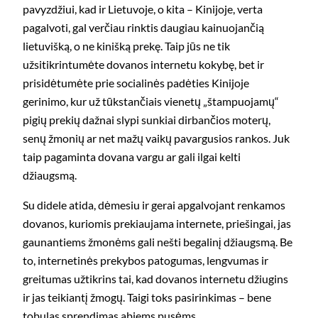
pavyzdžiui, kad ir Lietuvoje, o kita – Kinijoje, verta
pagalvoti, gal verčiau rinktis daugiau kainuojančią
lietuvišką, o ne kinišką prekę. Taip jūs ne tik
užsitikrintumėte dovanos internetu kokybę, bet ir
prisidėtumėte prie socialinės padėties Kinijoje
gerinimo, kur už tūkstančiais vienetų „štampuojamų“
pigių prekių dažnai slypi sunkiai dirbančios moterų,
senų žmonių ar net mažų vaikų pavargusios rankos. Juk
taip pagaminta dovana vargu ar gali ilgai kelti
džiaugsmą.
Su didele atida, dėmesiu ir gerai apgalvojant renkamos
dovanos, kuriomis prekiaujama internete, priešingai, jas
gaunantiems žmonėms gali nešti begalinį džiaugsmą. Be
to, internetinės prekybos patogumas, lengvumas ir
greitumas užtikrins tai, kad dovanos internetu džiugins
ir jas teikiantį žmogų. Taigi toks pasirinkimas – bene
tobulas sprendimas abiems pusėms.