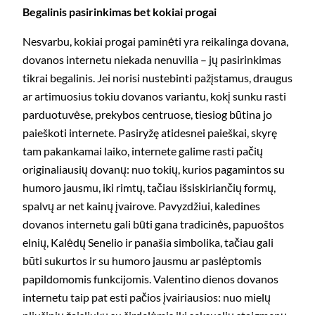
Begalinis pasirinkimas bet kokiai progai
Nesvarbu, kokiai progai paminėti yra reikalinga dovana,
dovanos internetu niekada nenuvilia – jų pasirinkimas
tikrai begalinis. Jei norisi nustebinti pažįstamus, draugus
ar artimuosius tokiu dovanos variantu, kokį sunku rasti
parduotuvėse, prekybos centruose, tiesiog būtina jo
paieškoti internete. Pasiryžę atidesnei paieškai, skyrę
tam pakankamai laiko, internete galime rasti pačių
originaliausių dovanų: nuo tokių, kurios pagamintos su
humoro jausmu, iki rimtų, tačiau išsiskiriančių formų,
spalvų ar net kainų įvairove. Pavyzdžiui, kaledines
dovanos internetu gali būti gana tradicinės, papuoštos
elnių, Kalėdų Senelio ir panašia simbolika, tačiau gali
būti sukurtos ir su humoro jausmu ar paslėptomis
papildomomis funkcijomis. Valentino dienos dovanos
internetu taip pat esti pačios įvairiausios: nuo mielų