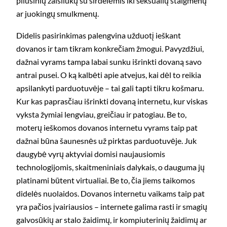
pliušinių žaisliukų su širdelėmis iki seksualių staigmenų
ar juokingų smulkmenų.
Didelis pasirinkimas palengvina užduotį ieškant
dovanos ir tam tikram konkrečiam žmogui. Pavyzdžiui,
dažnai vyrams tampa labai sunku išrinkti dovaną savo
antrai pusei. O ką kalbėti apie atvejus, kai dėl to reikia
apsilankyti parduotuvėje – tai gali tapti tikru košmaru.
Kur kas paprasčiau išrinkti dovaną internetu, kur viskas
vyksta žymiai lengviau, greičiau ir patogiau. Be to,
moterų ieškomos dovanos internetu vyrams taip pat
dažnai būna šaunesnės už pirktas parduotuvėje. Juk
daugybė vyrų aktyviai domisi naujausiomis
technologijomis, skaitmeniniais dalykais, o dauguma jų
platinami būtent virtualiai. Be to, čia jiems taikomos
didelės nuolaidos. Dovanos internetu vaikams taip pat
yra pačios įvairiausios – internete galima rasti ir smagių
galvosūkių ar stalo žaidimų, ir kompiuterinių žaidimų ar