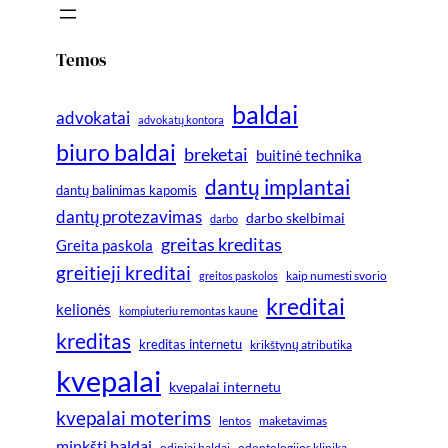
Temos
baldai
advokatai
advokatų kontora
biuro baldai
breketai
buitinė technika
dantų implantai
dantų balinimas kapomis
dantų protezavimas
darbo skelbimai
darbo
greitas kreditas
Greita paskola
greitieji kreditai
greitos paskolos
kaip numesti svorio
kreditai
kelionės
kompiuteriu remontas kaune
kreditas
kreditas internetu
krikštynų atributika
kvepalai
kvepalai internetu
kvepalai moterims
lentos
maketavimas
minkšti baldai
odiniai baldai
odontologijos klinika