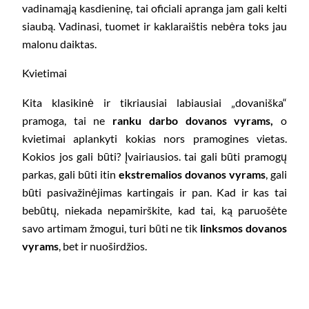
vadinamąją kasdieninę, tai oficiali apranga jam gali kelti
siaubą. Vadinasi, tuomet ir kaklaraištis nebėra toks jau
malonu daiktas.
Kvietimai
Kita klasikinė ir tikriausiai labiausiai „dovaniška“
pramoga, tai ne
ranku darbo dovanos vyrams,
o
kvietimai aplankyti kokias nors pramogines vietas.
Kokios jos gali būti? Įvairiausios. tai gali būti pramogų
parkas, gali būti itin
ekstremalios dovanos vyrams
, gali
būti pasivažinėjimas kartingais ir pan. Kad ir kas tai
bebūtų, niekada nepamirškite, kad tai, ką paruošėte
savo artimam žmogui, turi būti ne tik
linksmos dovanos
vyrams
, bet ir nuoširdžios.