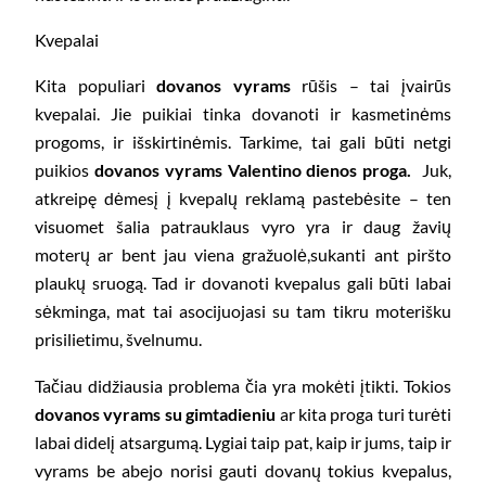
Kvepalai
Kita populiari
dovanos vyrams
rūšis – tai įvairūs
kvepalai. Jie puikiai tinka dovanoti ir kasmetinėms
progoms, ir išskirtinėmis. Tarkime, tai gali būti netgi
puikios
dovanos vyrams Valentino dienos proga.
Juk,
atkreipę dėmesį į kvepalų reklamą pastebėsite – ten
visuomet šalia patrauklaus vyro yra ir daug žavių
moterų ar bent jau viena gražuolė,sukanti ant piršto
plaukų sruogą. Tad ir dovanoti kvepalus gali būti labai
sėkminga, mat tai asocijuojasi su tam tikru moterišku
prisilietimu, švelnumu.
Tačiau didžiausia problema čia yra mokėti įtikti. Tokios
dovanos vyrams su gimtadieniu
ar kita proga turi turėti
labai didelį atsargumą. Lygiai taip pat, kaip ir jums, taip ir
vyrams be abejo norisi gauti dovanų tokius kvepalus,