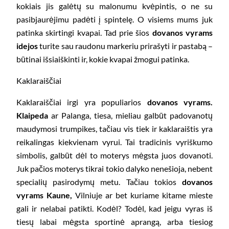
kokiais jis galėtų su malonumu kvėpintis, o ne su
pasibjaurėjimu padėti į spintelę. O visiems mums juk
patinka skirtingi kvapai. Tad prie šios
dovanos vyrams
idejos
turite sau raudonu markeriu prirašyti ir pastabą –
būtinai išsiaiškinti ir, kokie kvapai žmogui patinka.
Kaklaraiščiai
Kaklaraiščiai irgi yra populiarios
dovanos vyrams.
Klaipeda
ar Palanga, tiesa, mieliau galbūt padovanotų
maudymosi trumpikes, tačiau vis tiek ir kaklaraištis yra
reikalingas kiekvienam vyrui. Tai tradicinis vyriškumo
simbolis, galbūt dėl to moterys mėgsta juos dovanoti.
Juk pačios moterys tikrai tokio dalyko nenešioja, nebent
specialių pasirodymų metu. Tačiau tokios
dovanos
vyrams Kaune,
Vilniuje ar bet kuriame kitame mieste
gali ir nelabai patikti. Kodėl? Todėl, kad jeigu vyras iš
tiesų labai mėgsta sportinė aprangą, arba tiesiog