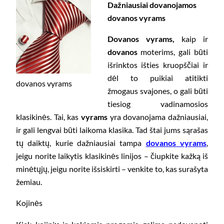
Dažniausiai dovanojamos
dovanos vyrams
Dovanos vyrams,
kaip ir
dovanos
moterims, gali būti
išrinktos išties kruopščiai ir
dėl to puikiai atitikti
dovanos vyrams
žmogaus svajones, o gali būti
tiesiog vadinamosios
klasikinės. Tai, kas
vyrams
yra dovanojama dažniausiai,
ir gali lengvai būti laikoma klasika. Tad štai jums sąrašas
tų daiktų, kurie dažniausiai tampa
dovanos vyrams
,
jeigu norite laikytis klasikinės linijos – čiupkite kažką iš
minėtųjų, jeigu norite išsiskirti – venkite to, kas surašyta
žemiau.
Kojinės