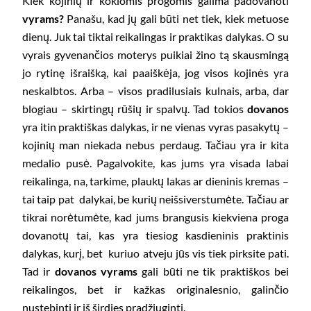
Kiek kojinių ir kokiomis progomis galima padovanoti
vyrams?
Panašu, kad jų gali būti net tiek, kiek metuose
dienų. Juk tai tiktai reikalingas ir praktikas dalykas. O su
vyrais gyvenančios moterys puikiai žino tą skausmingą
jo rytinę išraišką, kai paaiškėja, jog visos kojinės yra
neskalbtos. Arba – visos pradilusiais kulnais, arba, dar
blogiau – skirtingų rūšių ir spalvų. Tad tokios
dovanos
yra itin praktiškas dalykas, ir ne vienas vyras pasakytų –
kojinių man niekada nebus perdaug. Tačiau yra ir kita
medalio pusė. Pagalvokite, kas jums yra visada labai
reikalinga, na, tarkime, plaukų lakas ar dieninis kremas –
tai taip pat dalykai, be kurių neišsiverstumėte. Tačiau ar
tikrai norėtumėte, kad jums brangusis kiekviena proga
dovanotų tai, kas yra tiesiog kasdieninis praktinis
dalykas, kurį, bet kuriuo atveju jūs vis tiek pirksite pati.
Tad ir
dovanos vyrams
gali būti ne tik praktiškos bei
reikalingos, bet ir kažkas originalesnio, galinčio
nustebinti ir iš širdies pradžiuginti.