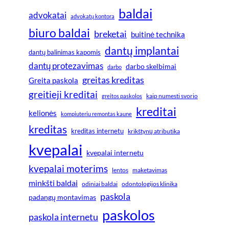
baldai
advokatai
advokatų kontora
biuro baldai
breketai
buitinė technika
dantų implantai
dantų balinimas kapomis
dantų protezavimas
darbo skelbimai
darbo
greitas kreditas
Greita paskola
greitieji kreditai
greitos paskolos
kaip numesti svorio
kreditai
kelionės
kompiuteriu remontas kaune
kreditas
kreditas internetu
krikštynų atributika
kvepalai
kvepalai internetu
kvepalai moterims
lentos
maketavimas
minkšti baldai
odiniai baldai
odontologijos klinika
paskola
padangų montavimas
paskolos
paskola internetu