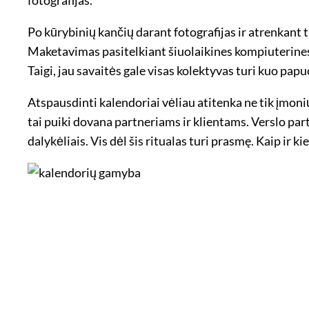
Po kūrybinių kančių darant fotografijas ir atrenkant
Maketavimas pasitelkiant šiuolaikines kompiuterines 
Taigi, jau savaitės gale visas kolektyvas turi kuo papu
Atspausdinti kalendoriai vėliau atitenka ne tik įmon
tai puiki dovana partneriams ir klientams. Verslo part
dalykėliais. Vis dėl šis ritualas turi prasmę. Kaip ir 