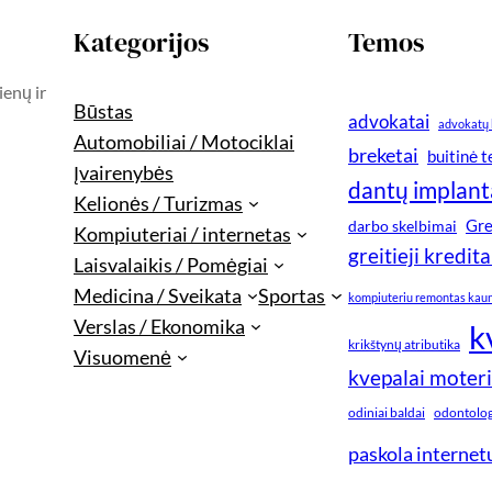
Kategorijos
Temos
ienų ir
Būstas
advokatai
advokatų 
Automobiliai / Motociklai
breketai
buitinė 
Įvairenybės
dantų implant
Kelionės / Turizmas
Gre
darbo skelbimai
Kompiuteriai / internetas
greitieji kredita
Laisvalaikis / Pomėgiai
Medicina / Sveikata
Sportas
kompiuteriu remontas kau
Verslas / Ekonomika
k
krikštynų atributika
Visuomenė
kvepalai moter
odiniai baldai
odontologi
paskola internet