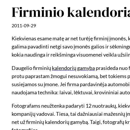
Firminio kalendori
2011-09-29
Kiekvienas esame matę ar net turėję firminį įmonės, 
galima pavadinti netgi savo įmonės galios ir sėkmingu
kokia naudinga ir reikšminga visuomenei veikla užsiim
Daugelio firminių
kalendorių gamyba
prasideda nuo f
protu paprastam žmogui nesuvokiamą, bet tokiems pro
susiejamos su įmone. Jei firma pardavinėja automobil
naudojama technika: laivai, lėktuvai, krovininiai auto
Fotografams neužtenka padaryti 12 nuotraukų, kiekvie
kompanijų vadovai. Tiesa, tai dažniausiai mažesnių įmon
net už firminių kalendorių gamybą. Taigi, fotografų k
fotografijas.