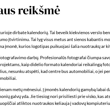
aus reikšmė
kurioje dirbate kalendorių. Tai beveik kiekvienos verslo b
mo įtvirtinimu. Tai lyg visus metus ant sienos kabantis mo
a įmonė, kurios logotipas puikuojasi šalia nuotraukų ar kitų
otografavimo darbų. Profesionalūs fotografai čiumpa savo m
jektams, kaip didelio formato kalendoriai reikalingą fot
ius, nesunku atspėti, kad centre bus automobiliai, o jei pe
mobiliai.
nam metų mėnesiui. Į įmonės kalendorių gamybą labai dažna
ių galvų yda. Jie tiesiog nori prisiliesti prie visko, kas a
ruopščiai atliktos nuotraukos keliauja į vadovų kompiuterius