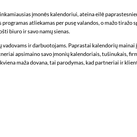
 tinkamiausias įmonės kalendoriui, ateina eilė paprastesn
programas atliekamas per pusę valandos, o mažo tiražo spau
ošti biuro ir savo namų sienas.
ių vadovams ir darbuotojams. Paprastai kalendorių mainai 
neriai apsimaino savo įmonių kalendoriais, tušinukais, firmi
kiekviena maža dovana, tai parodymas, kad partneriai ir klien