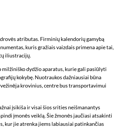
endrovės atributas. Firminių kalendorių gamybą
numentas, kuris gražiais vaizdais primena apie tai,
 iliustracijų.
ilžiniško dydžio aparatus, kurie gali pasiūlyti
ografijų kokybę. Nuotraukos dažniausiai būna
rvežinėja krovinius, centre bus transportavimui
i įsikiša ir visai šios srities neišmanantys
tspindi įmonės veiklą. Šie žmonės jaučiasi atsakinti
, kur jie atrenka jiems labiausiai patinkančias