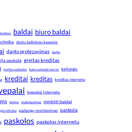
baldai
biuro baldai
kontora
technika
dantų balinimas kapomis
ai
dantų protezavimas
darbo
greitas kreditas
ita paskola
i
kelionės
greitos paskolos
kaip numesti svorio
kreditai
kreditas
kreditas internetu
ne
vepalai
kvepalai internetu
ims
minkšti baldai
lentos
maketavimas
paskola
padangų montavimas
jos klinika
paskolos
u
paskolos internetu