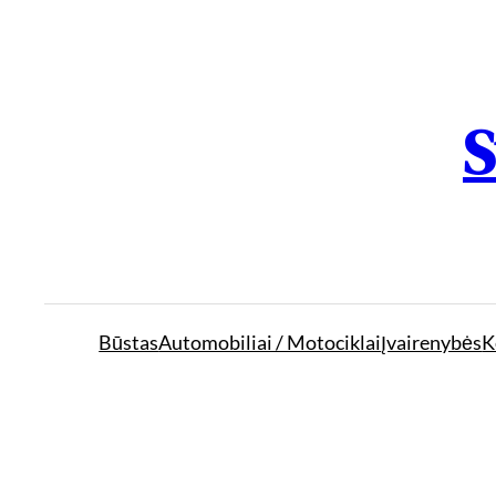
S
Būstas
Automobiliai / Motociklai
Įvairenybės
K