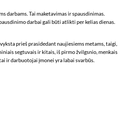
iems darbams. Tai maketavimas ir spausdinimas.
sdinimo darbai gali būti atlikti per kelias dienas.
įvyksta prieš prasidedant naujiesiems metams, taigi,
niais segtuvais ir kitais, iš pirmo žvilgsnio, menkais
tai ir darbuotojai įmonei yra labai svarbūs.