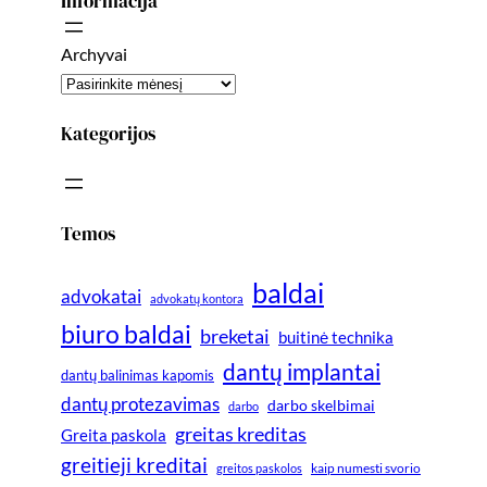
Informacija
Archyvai
Kategorijos
Temos
baldai
advokatai
advokatų kontora
biuro baldai
breketai
buitinė technika
dantų implantai
dantų balinimas kapomis
dantų protezavimas
darbo skelbimai
darbo
greitas kreditas
Greita paskola
greitieji kreditai
greitos paskolos
kaip numesti svorio