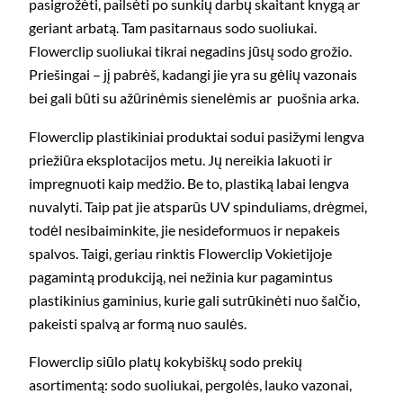
pasigrožėti, pailsėti po sunkių darbų skaitant knygą ar
geriant arbatą. Tam pasitarnaus sodo suoliukai.
Flowerclip suoliukai tikrai negadins jūsų sodo grožio.
Priešingai – jį pabrėš, kadangi jie yra su gėlių vazonais
bei gali būti su ažūrinėmis sienelėmis ar puošnia arka.
Flowerclip plastikiniai produktai sodui pasižymi lengva
priežiūra eksplotacijos metu. Jų nereikia lakuoti ir
impregnuoti kaip medžio. Be to, plastiką labai lengva
nuvalyti. Taip pat jie atsparūs UV spinduliams, drėgmei,
todėl nesibaiminkite, jie nesideformuos ir nepakeis
spalvos. Taigi, geriau rinktis Flowerclip Vokietijoje
pagamintą produkciją, nei nežinia kur pagamintus
plastikinius gaminius, kurie gali sutrūkinėti nuo šalčio,
pakeisti spalvą ar formą nuo saulės.
Flowerclip siūlo platų kokybiškų sodo prekių
asortimentą: sodo suoliukai, pergolės, lauko vazonai,