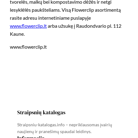
tvorelės, malkų bei kompostavimo dėžės ir netgi
lesyklėlės paukšteliams. Visą Flowerclip asortimentą
rasite adresu internetiniame puslapyje
www.flowerclip.lt
arba užsukę į Raudondvario pl. 112
Kaune.
www.flowerclip.lt
Straipsnių katalogas
Straipsniu-katalogas.info – nepriklausomas įvairių
naujienų ir pranešimų spaudai leidinys.