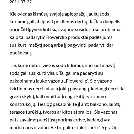
2011-07-22
Kiekvienas iš mūsų svajoja apie gražų, jaukų sodą,
kuriame gali atsipūsti po dienos darbų. Tačiau daugelis
norinčių įgyvendinti šią svajonę susiduria su problema:
kaip tai padaryti? Flowerclip produktai padės jums
susikurti mažytį sodą arba jį pagyvinti, padaryti dar
puošnesnį.
Tie, kurie neturi vietos sodo kūrimui, nuo šiol mažytį
sodą gali susikurti visur. Tai galima padaryti su
pakabinamu lauko vazonu „Flowerclip“. Šio vazono
tvirtinimas nereikalauja jokių pastangų, kadangi nereikia
gręžti skylių, kalti vinių ar įrengti kitų tvirtinimo
konstrukcijų. Tiesiog pakabinkite jį ant: balkono, laiptų,
terasos turėklų, tvoros ar kitos atbrailos. Šis vazonas
pats savaime puoš jūsų norimą erdvę, kadangi yra
modernaus dizaino. Be to, galite rinktis net iš 6 gražių,