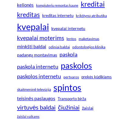
kreditai
kelionės
kompiuteriu remontas kaune
kreditas
kreditas internetu
krikštynų atributika
kvepalai
kvepalai internetu
kvepalai moterims
lentos
maketavimas
minkšti baldai
odiniai baldai
odontologijos klinika
paskola
padangų montavimas
paskolos
paskola internetu
paskolos internetu
prekės kūdikiams
pertvaros
spintos
skaitmeninė televizija
teisinės paslaugos
Transporto birža
virtuvės baldai
čiužiniai
žaislai
žaislai vaikams