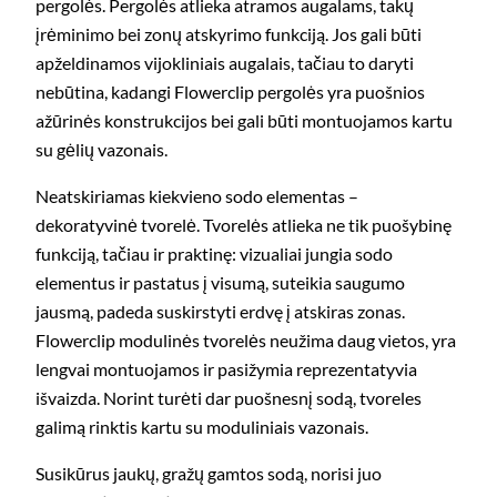
pergolės. Pergolės atlieka atramos augalams, takų
įrėminimo bei zonų atskyrimo funkciją. Jos gali būti
apželdinamos vijokliniais augalais, tačiau to daryti
nebūtina, kadangi Flowerclip pergolės yra puošnios
ažūrinės konstrukcijos bei gali būti montuojamos kartu
su gėlių vazonais.
Neatskiriamas kiekvieno sodo elementas –
dekoratyvinė tvorelė. Tvorelės atlieka ne tik puošybinę
funkciją, tačiau ir praktinę: vizualiai jungia sodo
elementus ir pastatus į visumą, suteikia saugumo
jausmą, padeda suskirstyti erdvę į atskiras zonas.
Flowerclip modulinės tvorelės neužima daug vietos, yra
lengvai montuojamos ir pasižymia reprezentatyvia
išvaizda. Norint turėti dar puošnesnį sodą, tvoreles
galimą rinktis kartu su moduliniais vazonais.
Susikūrus jaukų, gražų gamtos sodą, norisi juo