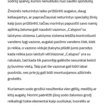
sodrių spalvų, kurios nenubluks nuo saulės spindulių.
Žmonės neturintys laiko prižiūrėti augalus, daug
keliaujantys, ar paprasčiausiai neturintys specialių žinių
kaip juos prižiūrėti, tačiau norintys papuošti savo namų
aplinką žaluma gali naudoti vazonus „Calypso“su
laistymo sistema. Laistymo sistema leidžia kontroliuoti
vandens lygį vazone, augalai pasiims vandens tiek, kiek
jo reikia, o vazono viduje įtaisyta plūdė jums parodys
kada reikia juos laistyti vėl.Vazonai „Calypso“ yra su
ratukais, tad kada tik panorėję galėsite nesunkiai keisti
jų buvimo vietą. Taip pat šie vazonai gali būti labai
puošnūs, nes prie jų gali būti montuojamos ažūrinės
grotelės.
Kuriamam sodo grožiui neužtenka vien gėlių, medžių ar
kitų augalų. Norint pabrėžti jūsų sodo žalumos grožį
reikalingi tokie elementai kaip suoliukai, tvorelės ar