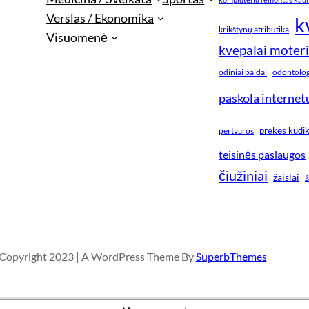
Verslas / Ekonomika
k
krikštynų atributika
Visuomenė
kvepalai moter
odiniai baldai
odontologi
paskola internet
prekės kūdi
pertvaros
teisinės paslaugos
čiužiniai
žaislai
ž
Copyright 2023 | A WordPress Theme By
SuperbThemes