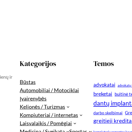
Kategorijos
Temos
ienų ir
Būstas
advokatai
advokatų 
Automobiliai / Motociklai
breketai
buitinė 
Įvairenybės
dantų implant
Kelionės / Turizmas
Gre
darbo skelbimai
Kompiuteriai / internetas
greitieji kredita
Laisvalaikis / Pomėgiai
Medicina / Sveikata
Sportas
kompiuteriu remontas kau