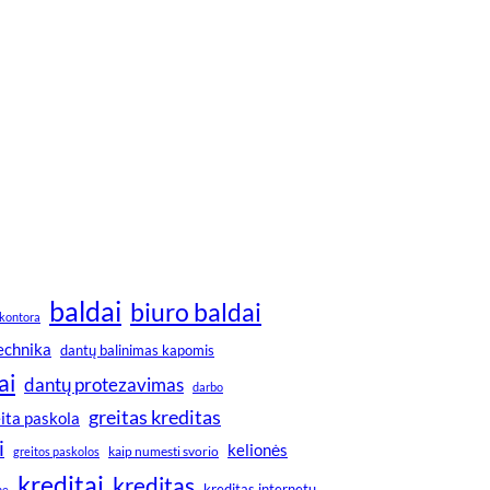
baldai
biuro baldai
kontora
technika
dantų balinimas kapomis
ai
dantų protezavimas
darbo
greitas kreditas
ita paskola
i
kelionės
greitos paskolos
kaip numesti svorio
kreditai
kreditas
kreditas internetu
ne