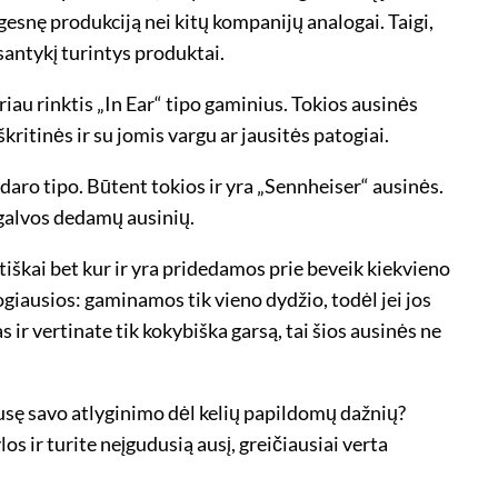
gesnę produkciją nei kitų kompanijų analogai. Taigi,
 santykį turintys produktai.
riau rinktis „In Ear“ tipo gaminius. Tokios ausinės
kritinės ir su jomis vargu ar jausitės patogiai.
daro tipo. Būtent tokios ir yra „Sennheiser“ ausinės.
 galvos dedamų ausinių.
ktiškai bet kur ir yra pridedamos prie beveik kiekvieno
giausios: gaminamos tik vieno dydžio, todėl jei jos
s ir vertinate tik kokybiška garsą, tai šios ausinės ne
pusę savo atlyginimo dėl kelių papildomų dažnių?
os ir turite neįgudusią ausį, greičiausiai verta