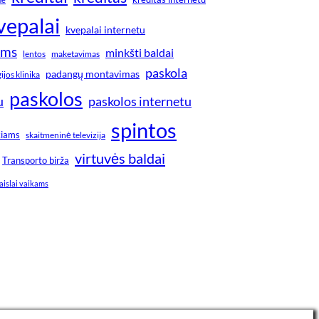
vepalai
kvepalai internetu
ims
minkšti baldai
lentos
maketavimas
paskola
padangų montavimas
jos klinika
paskolos
u
paskolos internetu
spintos
kiams
skaitmeninė televizija
virtuvės baldai
Transporto birža
aislai vaikams