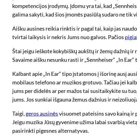
kompetencijos įrodymų. Įdomu yra tai, kad „Sennheiser“
galima sakyti, kad šios įmonės pasiūlą sudaro ne tik vi
Aišku ausines reikia rinktis ir pagal tai, kaip jas nau
tvirtai laikysis ir nekris Jums nuo galvos. Pačios
pigia
Štai jeigu ieškote kokybiškų aukštų ir žemų dažnių ir
Savaime aišku nesunku rasti ir „Sennheiser“ „In Ear“ 
Kalbant apie „In Ear“ tipo įstatomos į išorinę ausį aus
mobilaus telefono ar muzikos grotuvo. Tačiau jei kalb
jums per didelės ar per mažos tai susitaikykite su tuo,
jums. Jos sunkiai išgauna žemus dažnius ir neizoliuoj
Taigi,
geros ausinės
visuomet pateisins savo kainą ir 
Jeigu muzika Jūsų gyvenime užima labai svarbią vietą, g
pasirinkti pigesnes alternatyvas.