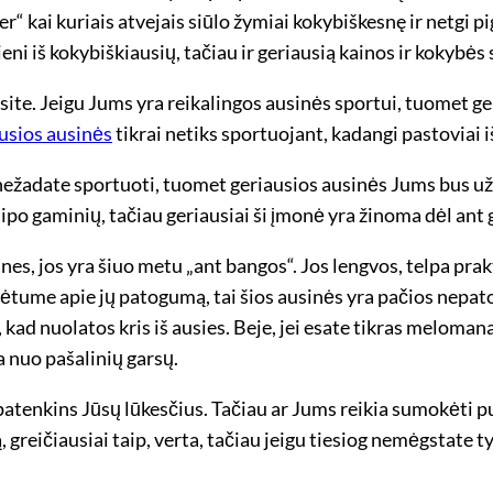
 kai kuriais atvejais siūlo žymiai kokybiškesnę ir netgi pi
eni iš kokybiškiausių, tačiau ir geriausią kainos ir kokybės
dosite. Jeigu Jums yra reikalingos ausinės sportui, tuomet ge
usios ausinės
tikrai netiks sportuojant, kadangi pastoviai iš
 nežadate sportuoti, tuomet geriausios ausinės Jums bus už
tipo gaminių, tačiau geriausiai ši įmonė yra žinoma dėl ant
ines, jos yra šiuo metu „ant bangos“. Jos lengvos, telpa pra
ėtume apie jų patogumą, tai šios ausinės yra pačios nepato
 kad nuolatos kris iš ausies. Beje, jei esate tikras melomana
a nuo pašalinių garsų.
patenkins Jūsų lūkesčius. Tačiau ar Jums reikia sumokėti 
reičiausiai taip, verta, tačiau jeigu tiesiog nemėgstate tyl