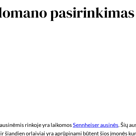
elomano pasirinkimas
ausinėmis rinkoje yra laikomos
Sennheiser ausinės
. Šių au
r šiandien orlaiviai yra aprūpinami būtent šios įmonės kuri