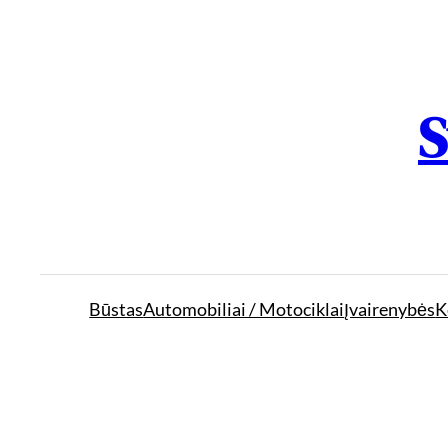
S
Būstas
Automobiliai / Motociklai
Įvairenybės
K