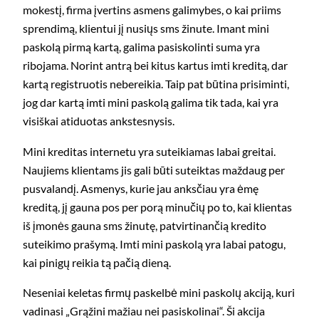
mokestį, firma įvertins asmens galimybes, o kai priims
sprendimą, klientui jį nusiųs sms žinute. Imant mini
paskolą pirmą kartą, galima pasiskolinti suma yra
ribojama. Norint antrą bei kitus kartus imti kreditą, dar
kartą registruotis nebereikia. Taip pat būtina prisiminti,
jog dar kartą imti mini paskolą galima tik tada, kai yra
visiškai atiduotas ankstesnysis.
Mini kreditas internetu yra suteikiamas labai greitai.
Naujiems klientams jis gali būti suteiktas maždaug per
pusvalandį. Asmenys, kurie jau anksčiau yra ėmę
kreditą, jį gauna pos per porą minučių po to, kai klientas
iš įmonės gauna sms žinutę, patvirtinančią kredito
suteikimo prašymą. Imti mini paskolą yra labai patogu,
kai pinigų reikia tą pačią dieną.
Neseniai keletas firmų paskelbė mini paskolų akciją, kuri
vadinasi „Grąžini mažiau nei pasiskolinai“. Ši akcija