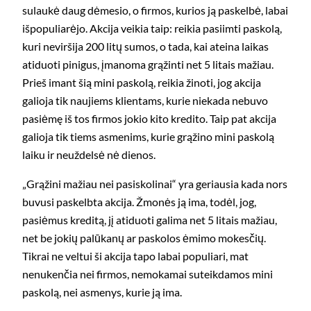
sulaukė daug dėmesio, o firmos, kurios ją paskelbė, labai
išpopuliarėjo. Akcija veikia taip: reikia pasiimti paskolą,
kuri neviršija 200 litų sumos, o tada, kai ateina laikas
atiduoti pinigus, įmanoma grąžinti net 5 litais mažiau.
Prieš imant šią mini paskolą, reikia žinoti, jog akcija
galioja tik naujiems klientams, kurie niekada nebuvo
pasiėmę iš tos firmos jokio kito kredito. Taip pat akcija
galioja tik tiems asmenims, kurie grąžino mini paskolą
laiku ir neuždelsė nė dienos.
„Grąžini mažiau nei pasiskolinai“ yra geriausia kada nors
buvusi paskelbta akcija. Žmonės ją ima, todėl, jog,
pasiėmus kreditą, jį atiduoti galima net 5 litais mažiau,
net be jokių palūkanų ar paskolos ėmimo mokesčių.
Tikrai ne veltui ši akcija tapo labai populiari, mat
nenukenčia nei firmos, nemokamai suteikdamos mini
paskolą, nei asmenys, kurie ją ima.