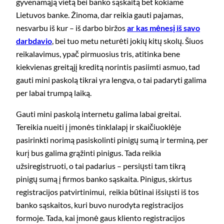
gyvenamąją vietą bei banko sąskaitą bet kokiame
Lietuvos banke. Žinoma, dar reikia gauti pajamas,
nesvarbu iš kur – iš darbo biržos
ar kas mėnesį iš savo
darbdavio
, bei tuo metu neturėti jokių kitų skolų. Šiuos
reikalavimus, ypač pirmuosius tris, atitinka bene
kiekvienas greitąjį kreditą norintis pasiimti asmuo, tad
gauti mini paskolą tikrai yra lengva, o tai padaryti galima
per labai trumpą laiką.
Gauti mini paskolą internetu galima labai greitai.
Tereikia nueiti į įmonės tinklalapį ir skaičiuoklėje
pasirinkti norimą pasiskolinti pinigų sumą ir terminą, per
kurį bus galima grąžinti pinigus. Tada reikia
užsiregistruoti, o tai padarius – persiųsti tam tikrą
pinigų sumą į firmos banko sąskaita. Pinigus, skirtus
registracijos patvirtinimui, reikia būtinai išsiųsti iš tos
banko sąskaitos, kuri buvo nurodyta registracijos
formoje. Tada, kai įmonė gaus kliento registracijos