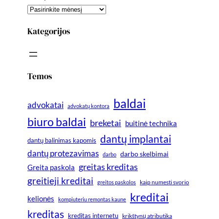
Kategorijos
Temos
baldai
advokatai
advokatų kontora
biuro baldai
breketai
buitinė technika
dantų implantai
dantų balinimas kapomis
dantų protezavimas
darbo skelbimai
darbo
greitas kreditas
Greita paskola
greitieji kreditai
greitos paskolos
kaip numesti svorio
kreditai
kelionės
kompiuteriu remontas kaune
kreditas
kreditas internetu
krikštynų atributika