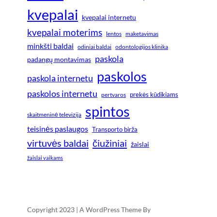
kvepalai
kvepalai internetu
kvepalai moterims
lentos
maketavimas
minkšti baldai
odiniai baldai
odontologijos klinika
paskola
padangų montavimas
paskolos
paskola internetu
paskolos internetu
prekės kūdikiams
pertvaros
spintos
skaitmeninė televizija
teisinės paslaugos
Transporto birža
virtuvės baldai
čiužiniai
žaislai
žaislai vaikams
Copyright 2023 | A WordPress Theme By