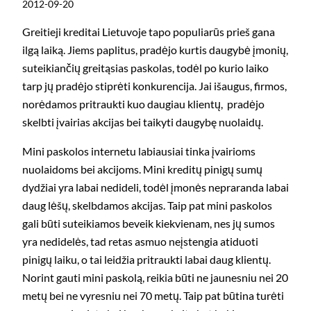
2012-09-20
Greitieji kreditai Lietuvoje tapo populiarūs prieš gana
ilgą laiką. Jiems paplitus, pradėjo kurtis daugybė įmonių,
suteikiančių greitąsias paskolas, todėl po kurio laiko
tarp jų pradėjo stiprėti konkurencija. Jai išaugus, firmos,
norėdamos pritraukti kuo daugiau klientų, pradėjo
skelbti įvairias akcijas bei taikyti daugybę nuolaidų.
Mini paskolos internetu labiausiai tinka įvairioms
nuolaidoms bei akcijoms. Mini kreditų pinigų sumų
dydžiai yra labai nedideli, todėl įmonės nepraranda labai
daug lėšų, skelbdamos akcijas. Taip pat mini paskolos
gali būti suteikiamos beveik kiekvienam, nes jų sumos
yra nedidelės, tad retas asmuo neįstengia atiduoti
pinigų laiku, o tai leidžia pritraukti labai daug klientų.
Norint gauti mini paskolą, reikia būti ne jaunesniu nei 20
metų bei ne vyresniu nei 70 metų. Taip pat būtina turėti