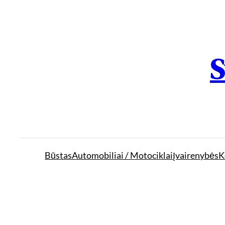
S
Būstas
Automobiliai / Motociklai
Įvairenybės
K