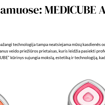
a namuose: MEDICUBE
o pažangi technologija tampa neatsiejama mūsų kasdienės od
nus veido priežiūros prietaisas, kuris leidžia pasiekti pro
E“ kūrinys sujungia mokslą, estetiką ir technologiją, kad