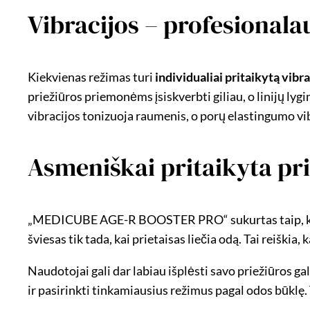
Vibracijos – profesionala
Kiekvienas režimas turi
individualiai pritaikytą vibr
priežiūros priemonėms įsiskverbti giliau, o linijų ly
vibracijos tonizuoja raumenis, o porų elastingumo vibra
Asmeniškai pritaikyta pri
„MEDICUBE AGE-R BOOSTER PRO“ sukurtas taip, kad bū
šviesas tik tada, kai prietaisas liečia odą. Tai reiškia
Naudotojai gali dar labiau išplėsti savo priežiūros g
ir pasirinkti tinkamiausius režimus pagal odos būklę. 