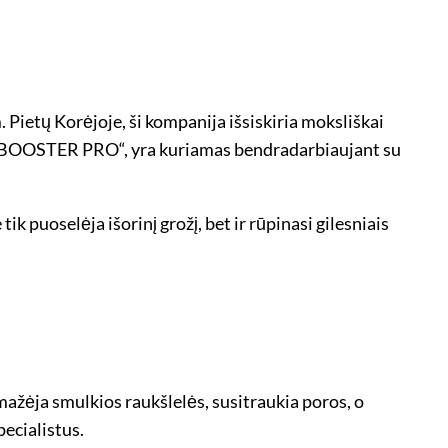
 Pietų Korėjoje, ši kompanija išsiskiria moksliškai
R BOOSTER PRO“, yra kuriamas bendradarbiaujant su
e tik puoselėja išorinį grožį, bet ir rūpinasi gilesniais
mažėja smulkios raukšlelės, susitraukia poros, o
pecialistus.