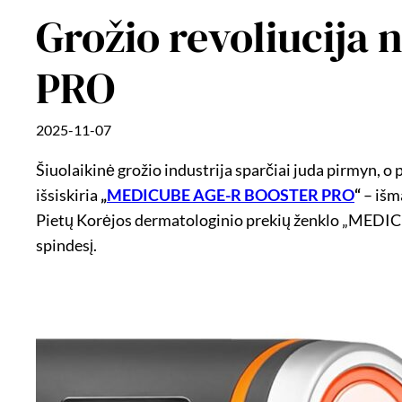
Grožio revoliucij
PRO
2025-11-07
Šiuolaikinė grožio industrija sparčiai juda pirmyn, 
išsiskiria
„
MEDICUBE AGE-R BOOSTER PRO
“
– išma
Pietų Korėjos dermatologinio prekių ženklo „MEDICUB
spindesį.