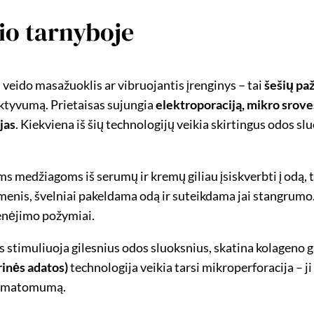
io tarnyboje
o masažuoklis ar vibruojantis įrenginys – tai
šešių pa
ektyvumą. Prietaisas sujungia
elektroporaciją, mikro srove
jas
. Kiekviena iš šių technologijų veikia skirtingus odos sl
s medžiagoms iš serumų ir kremų giliau įsiskverbti į odą, t
enis, švelniai pakeldama odą ir suteikdama jai stangrumo. 
senėjimo požymiai.
Jis stimuliuoja gilesnius odos sluoksnius, skatina kolageno
rinės adatos)
technologija veikia tarsi mikroperforacija – j
jų matomumą.