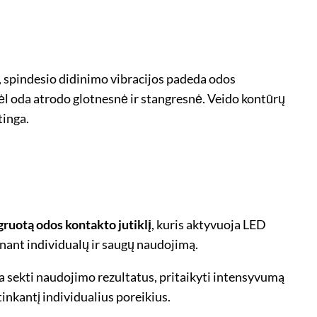
ui, spindesio didinimo vibracijos padeda odos
dėl oda atrodo glotnesnė ir stangresnė. Veido kontūrų
tinga.
gruotą odos kontakto jutiklį
, kuris aktyvuoja LED
krinant individualų ir saugų naudojimą.
da sekti naudojimo rezultatus, pritaikyti intensyvumą
itinkantį individualius poreikius.