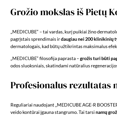
Grožio mokslas iš Pietų K
„MEDICUBE“ – tai vardas, kurį puikiai žino dermatolog
pagrįstais sprendimais ir
daugiau nei 200 klinikinių
dermatologais, kad būtų užtikrintas maksimalus efe
„MEDICUBE“ filosofija paprasta –
grožis turi būti p
odos sluoksniais, skatindami natūralius regeneracijo
Profesionalus rezultatas
Reguliariai naudojant „MEDICUBE AGE-R BOOSTER
veido kontūrai įgauna stangrumo. Tai tarsi
namų groži