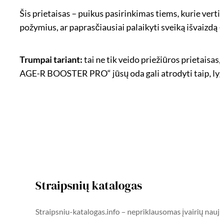
Šis prietaisas – puikus pasirinkimas tiems, kurie ver
požymius, ar paprasčiausiai palaikyti sveiką išvaizdą
Trumpai tariant:
tai ne tik veido priežiūros prietaisas
AGE-R BOOSTER PRO“ jūsų oda gali atrodyti taip, lyg 
Straipsnių katalogas
Straipsniu-katalogas.info – nepriklausomas įvairių nauj