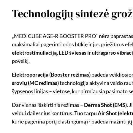
Technologijų sintezė grož
„MEDICUBE AGE-R BOOSTER PRO“ nėra paprastas veid
maksimaliai pagerinti odos būklę ir jos priežiūros ef
elektrostimuliaciją, LED šviesas ir ultragarso vibraci
poveikį.
Elektroporacija (Booster režimas)
padeda veikliosiom
srovių (MC režimas)
technologija aktyvina veido raum
šypsenos linijas – vietose, kur pirmiausia pasimato 
Dar vienas išskirtinis režimas –
Derma Shot (EMS)
. 
veidui dailesnius kontūrus. Tuo tarpu
Air Shot (elekt
kurie pagerina porų elastingumą ir padeda mažinti 