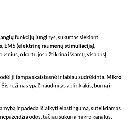
žangių funkcijų
junginys, sukurtas siekiant
s, EMS (elektrinę raumenų stimuliaciją),
uoksnius, o kartu jos užtikrina išsamų, visapusį
odėl ji tampa skaistesnė ir labiau sudrėkinta.
Mikro
Šis režimas ypač naudingas aplink akis, burną ir
 gamybą ir padeda išlaikyti elastingumą, suteikdamas
i nepažeidžia odos, tačiau sukuria mikro kanalus,