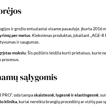
orėjos
ijos ir grožio entuziastai visame pasaulyje. Įkurta 2016 m.
 tyrimų per metus
. Kiekvienas produktas, įskaitant „AGE-
ktyvumas ir saugumas.
agrįstas mokslu
. Šis požiūris leidžia kurti prietaisus, kurie n
s procesus.
 namų sąlygomis
 PRO“, oda tampa
skaistesnė, lygesnė ir elastingesnė
, su
o klinika
, kuriai nereikia brangių procedūrų ar vizitų pas s