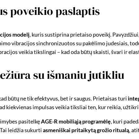
us poveikio paslaptis
acijos modelį
, kuris sustiprina prietaiso poveikį. Pavyzdži
ginimo vibracijos sinchronizuotos su pakėlimo judesiais, to
cijos veikia tikslingai – kad oda būtų skaisti, švari ir elas
ežiūra su išmaniu jutikliu
tų ne tik efektyvus, bet ir saugus. Prietaisas turi
inte
, kad kiekvienas impulsas veikia tiksliai ten, kur reikia, užti
alimybes pasitelkę
AGE-R mobiliąją programėlę
, kuri pade
Tai leidžia sukurti
asmeniškai pritaikytą grožio ritualą
, at