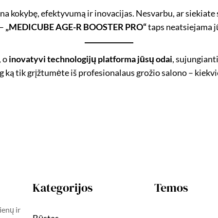
tina kokybę, efektyvumą ir inovacijas. Nesvarbu, ar siekiate
 –
„MEDICUBE AGE-R BOOSTER PRO“
taps neatsiejama jū
, o
inovatyvi technologijų platforma jūsų odai
, sujungian
ką tik grįžtumėte iš profesionalaus grožio salono – kiekvie
Kategorijos
Temos
ienų ir
Būstas