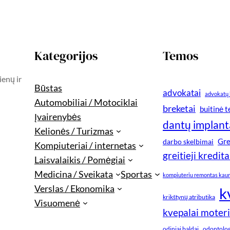
Kategorijos
Temos
ienų ir
Būstas
advokatai
advokatų 
Automobiliai / Motociklai
breketai
buitinė 
Įvairenybės
dantų implant
Kelionės / Turizmas
Gre
darbo skelbimai
Kompiuteriai / internetas
greitieji kredita
Laisvalaikis / Pomėgiai
Medicina / Sveikata
Sportas
kompiuteriu remontas kau
Verslas / Ekonomika
k
krikštynų atributika
Visuomenė
kvepalai moter
odiniai baldai
odontologi