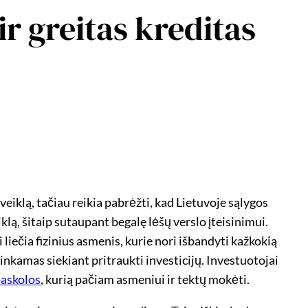
 ir greitas kreditas
eiklą, tačiau reikia pabrėžti, kad Lietuvoje sąlygos
lą, šitaip sutaupant begalę lėšų verslo įteisinimui.
 liečia fizinius asmenis, kurie nori išbandyti kažkokią
etinkamas siekiant pritraukti investicijų. Investuotojai
paskolos
, kurią pačiam asmeniui ir tektų mokėti.