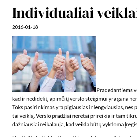
Individualiai veikla
2016-01-18
Pradedantiems ver
kad ir nedidelių apimčių verslo steigimui yra gana nem
Toks pasirinkimas yra pigiausias ir lengviausias, nes 
tai veiklą. Verslo pradžiai neretai prireikia ir tam ti
dažniausiai reikalauja, kad veikla būtų vykdoma įregist