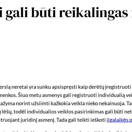
i gali būti reikalingas
slą neretai yra sunku apsispręsti kaip derėtų įregistruoti v
enkos. Šiuo metu asmenys gali registruoti individualią veik
pažyma norint užsiimti kažkokia veikla nieko nekainuoja. Tai
krų lėšų, todėl individualios veiklos pasirinkimas gali būti n
ruojant juridinį asmenį. Tada gali teikti ieškoti
ilgalaikės 