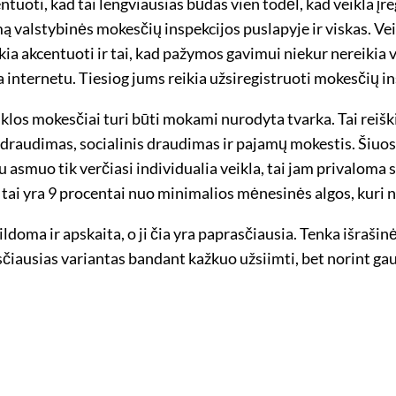
ntuoti, kad tai lengviausias būdas vien todėl, kad veikla įre
mą valstybinės mokesčių inspekcijos puslapyje ir viskas. V
ia akcentuoti ir tai, kad pažymos gavimui niekur nereikia v
ama internetu. Tiesiog jums reikia užsiregistruoti mokesčių i
eiklos mokesčiai turi būti mokami nurodyta tvarka. Tai rei
os draudimas, socialinis draudimas ir pajamų mokestis. Šiuos
u asmuo tik verčiasi individualia veikla, tai jam privalom
ai yra 9 procentai nuo minimalios mėnesinės algos, kuri ne
pildoma ir apskaita, o ji čia yra paprasčiausia. Tenka išrašin
čiausias variantas bandant kažkuo užsiimti, bet norint gauti 