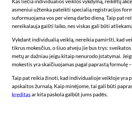
Kas liečia individualios veiklos vykdymą, reikėtų akce
asmeniui užtenka pateikti specialią registracijos for
suformuojama vos per vieną darbo dieną. Taip pat reik
nereikalauja gaišti laiko, nes viskas gali būti atliek
Vykdant individualią veiklą, nereikia pamiršti, kad v
tikrus mokesčius, o šiuo atveju jie bus trys: sveikat
metų ar dažniau jeigu kitaip nenurodo įstatymai. Jeig
mokestis yra skaičiuojamas pagal paprastą formulę – t
Taip pat reikia žinoti, kad individualioje veikloje yra 
apskaitos žurnalą. Kaip minėjome, tai gali būti papras
kreditas
ar kita paskola galbūt jums padės.