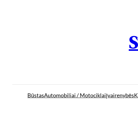
S
Būstas
Automobiliai / Motociklai
Įvairenybės
K