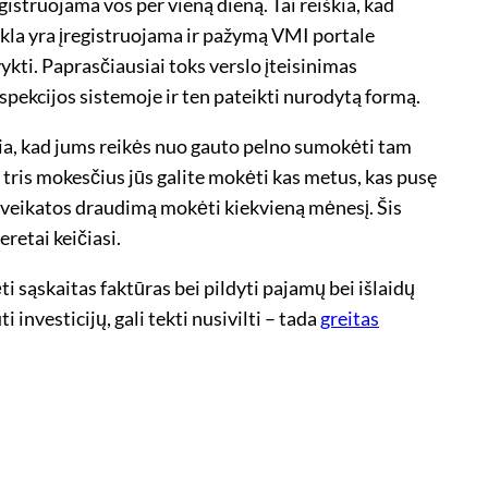
gistruojama vos per vieną dieną. Tai reiškia, kad
eikla yra įregistruojama ir pažymą VMI portale
ykti. Paprasčiausiai toks verslo įteisinimas
nspekcijos sistemoje ir ten pateikti nurodytą formą.
škia, kad jums reikės nuo gauto pelno sumokėti tam
 tris mokesčius jūs galite mokėti kas metus, kas pusę
a sveikatos draudimą mokėti kiekvieną mėnesį. Šis
retai keičiasi.
ėti sąskaitas faktūras bei pildyti pajamų bei išlaidų
investicijų, gali tekti nusivilti – tada
greitas