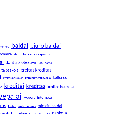
baldai
biuro baldai
kontora
technika
dantų balinimas kapomis
ai
dantų protezavimas
darbo
greitas kreditas
ita paskola
i
kelionės
greitos paskolos
kaip numesti svorio
kreditai
kreditas
kreditas internetu
ne
vepalai
kvepalai internetu
ims
minkšti baldai
lentos
maketavimas
paskola
padangų montavimas
jos klinika