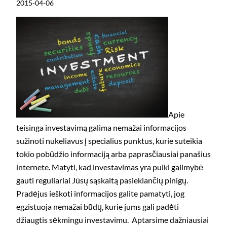
2015-04-06
Apie
teisinga investavimą galima nemažai informacijos
sužinoti nukeliavus į specialius punktus, kurie suteikia
tokio pobūdžio informaciją arba paprasčiausiai panašius
internete. Matyti, kad investavimas yra puiki galimybė
gauti reguliariai Jūsų sąskaitą pasiekiančių pinigų.
Pradėjus ieškoti informacijos galite pamatyti, jog
egzistuoja nemažai būdų, kurie jums gali padėti
džiaugtis sėkmingu investavimu. Aptarsime dažniausiai