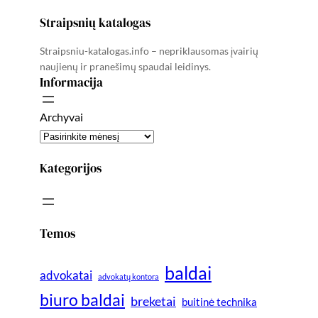
Straipsnių katalogas
Straipsniu-katalogas.info – nepriklausomas įvairių
naujienų ir pranešimų spaudai leidinys.
Informacija
Archyvai
Kategorijos
Temos
baldai
advokatai
advokatų kontora
biuro baldai
breketai
buitinė technika