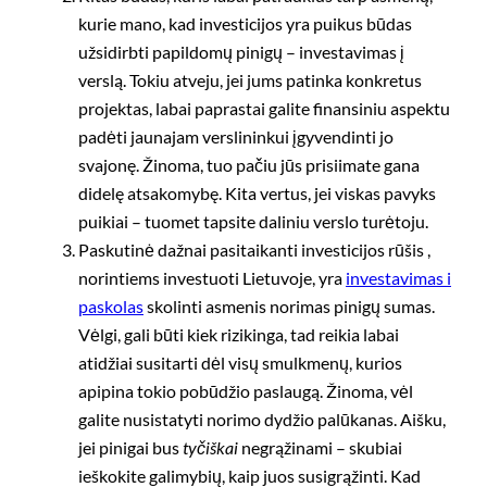
kurie mano, kad investicijos yra puikus būdas
užsidirbti papildomų pinigų – investavimas į
verslą. Tokiu atveju, jei jums patinka konkretus
projektas, labai paprastai galite finansiniu aspektu
padėti jaunajam verslininkui įgyvendinti jo
svajonę. Žinoma, tuo pačiu jūs prisiimate gana
didelę atsakomybę. Kita vertus, jei viskas pavyks
puikiai – tuomet tapsite daliniu verslo turėtoju.
Paskutinė dažnai pasitaikanti investicijos rūšis ,
norintiems investuoti Lietuvoje, yra
investavimas i
paskolas
skolinti asmenis norimas pinigų sumas.
Vėlgi, gali būti kiek rizikinga, tad reikia labai
atidžiai susitarti dėl visų smulkmenų, kurios
apipina tokio pobūdžio paslaugą. Žinoma, vėl
galite nusistatyti norimo dydžio palūkanas. Aišku,
jei pinigai bus
tyčiškai
negrąžinami – skubiai
ieškokite galimybių, kaip juos susigrąžinti. Kad