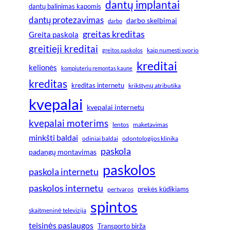
dantų implantai
dantų balinimas kapomis
dantų protezavimas
darbo skelbimai
darbo
greitas kreditas
Greita paskola
greitieji kreditai
greitos paskolos
kaip numesti svorio
kreditai
kelionės
kompiuteriu remontas kaune
kreditas
kreditas internetu
krikštynų atributika
kvepalai
kvepalai internetu
kvepalai moterims
lentos
maketavimas
minkšti baldai
odiniai baldai
odontologijos klinika
paskola
padangų montavimas
paskolos
paskola internetu
paskolos internetu
prekės kūdikiams
pertvaros
spintos
skaitmeninė televizija
teisinės paslaugos
Transporto birža