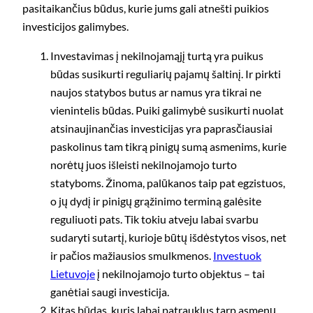
pasitaikančius būdus, kurie jums gali atnešti puikios
investicijos galimybes.
Investavimas į nekilnojamąjį turtą yra puikus
būdas susikurti reguliarių pajamų šaltinį. Ir pirkti
naujos statybos butus ar namus yra tikrai ne
vienintelis būdas. Puiki galimybė susikurti nuolat
atsinaujinančias investicijas yra paprasčiausiai
paskolinus tam tikrą pinigų sumą asmenims, kurie
norėtų juos išleisti nekilnojamojo turto
statyboms. Žinoma, palūkanos taip pat egzistuos,
o jų dydį ir pinigų grąžinimo terminą galėsite
reguliuoti pats. Tik tokiu atveju labai svarbu
sudaryti sutartį, kurioje būtų išdėstytos visos, net
ir pačios mažiausios smulkmenos.
Investuok
Lietuvoje
į nekilnojamojo turto objektus – tai
ganėtiai saugi investicija.
Kitas būdas, kuris labai patrauklus tarp asmenų,