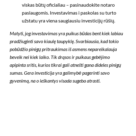
viskas būtų oficialiau – pasinaudokite notaro
paslaugomis. Investavimas i paskolas su turto
užstatu yra viena saugiausiu investicijų rūšių.
Matyti, jog investavimas yra puikus būdas bent kiek labiau
pradžiuginti savo kiaulę taupyklę. Svarbiausia, kad tokio
pobūdžio pinigų pritraukimas iš asmens nepareikalauja
beveik nei kiek laiko. Tik drąsos ir puikaus gebėjimo
apipinta sritis, kurios tikrai gali atnešti gana dideles pinigų
sumas. Gera investicija yra galimybė pagerinti savo
gyvenimą, na o ieškantys visada sugeba atrasti.