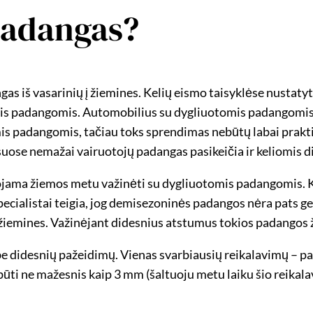
 padangas?
as iš vasarinių į žiemines. Kelių eismo taisyklėse nustatyt
is padangomis. Automobilius su dygliuotomis padangomis L
s padangomis, tačiau toks sprendimas nebūtų labai praktiš
suose nemažai vairuotojų padangas pasikeičia ir keliomis 
ojama žiemos metu važinėti su dygliuotomis padangomis. K
ecialistai teigia, jog demisezoninės padangos nėra pats ge
žiemines. Važinėjant didesnius atstumus tokios padangos ž
 didesnių pažeidimų. Vienas svarbiausių reikalavimų – pa
ūti ne mažesnis kaip 3 mm (šaltuoju metu laiku šio reikalav