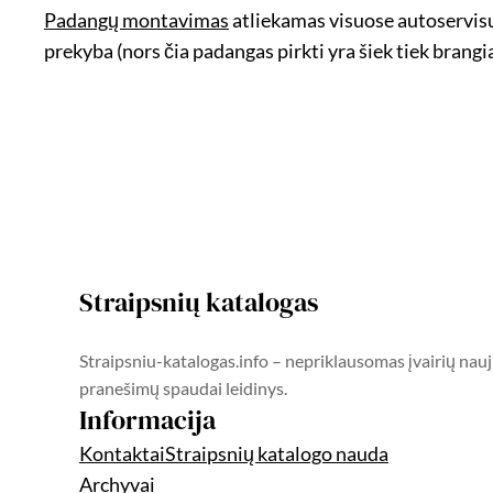
Padangų montavimas
atliekamas visuose autoservisuo
prekyba (nors čia padangas pirkti yra šiek tiek brangi
Straipsnių katalogas
Straipsniu-katalogas.info – nepriklausomas įvairių nauj
pranešimų spaudai leidinys.
Informacija
Kontaktai
Straipsnių katalogo nauda
Archyvai