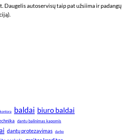
Lt. Daugelis autoservisų taip pat užsiima ir padangų
iją).
baldai
biuro baldai
kontora
technika
dantų balinimas kapomis
ai
dantų protezavimas
darbo
greitas kreditas