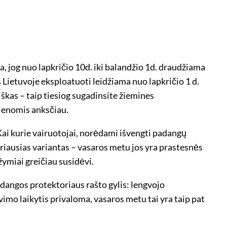
a, jog nuo lapkričio 10d. iki balandžio 1d. draudžiama
ietuvoje eksploatuoti leidžiama nuo lapkričio 1 d.
kas – taip tiesiog sugadinsite žiemines
dienomis anksčiau.
ai kurie vairuotojai, norėdami išvengti padangų
riausias variantas – vasaros metu jos yra prastesnės
ymiai greičiau susidėvi.
dangos protektoriaus rašto gylis: lengvojo
imo laikytis privaloma, vasaros metu tai yra taip pat