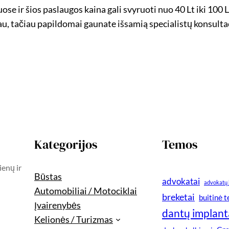
se ir šios paslaugos kaina gali svyruoti nuo 40 Lt iki 100 
au, tačiau papildomai gaunate išsamią specialistų konsultac
Kategorijos
Temos
ienų ir
Būstas
advokatai
advokatų 
Automobiliai / Motociklai
breketai
buitinė 
Įvairenybės
dantų implant
Kelionės / Turizmas