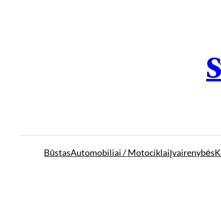
S
Būstas
Automobiliai / Motociklai
Įvairenybės
K