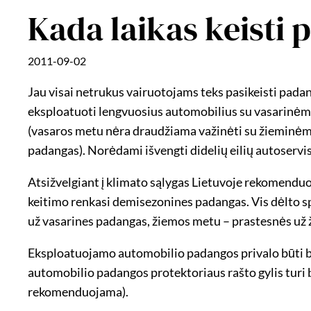
Kada laikas keisti
2011-09-02
Jau visai netrukus vairuotojams teks pasikeisti padang
eksploatuoti lengvuosius automobilius su vasarinėm
(vasaros metu nėra draudžiama važinėti su žieminėmi
padangas). Norėdami išvengti didelių eilių autoservi
Atsižvelgiant į klimato sąlygas Lietuvoje rekomendu
keitimo renkasi demisezonines padangas. Vis dėlto sp
už vasarines padangas, žiemos metu – prastesnės už 
Eksploatuojamo automobilio padangos privalo būti be
automobilio padangos protektoriaus rašto gylis turi b
rekomenduojama).