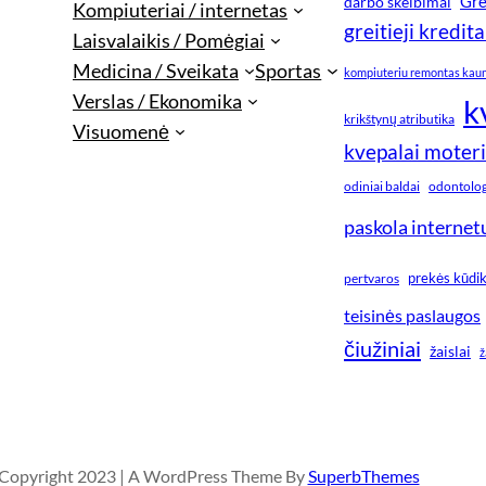
Gre
darbo skelbimai
Kompiuteriai / internetas
greitieji kredita
Laisvalaikis / Pomėgiai
Medicina / Sveikata
Sportas
kompiuteriu remontas kau
Verslas / Ekonomika
k
krikštynų atributika
Visuomenė
kvepalai moter
odiniai baldai
odontologi
paskola internet
prekės kūdi
pertvaros
teisinės paslaugos
čiužiniai
žaislai
ž
Copyright 2023 | A WordPress Theme By
SuperbThemes