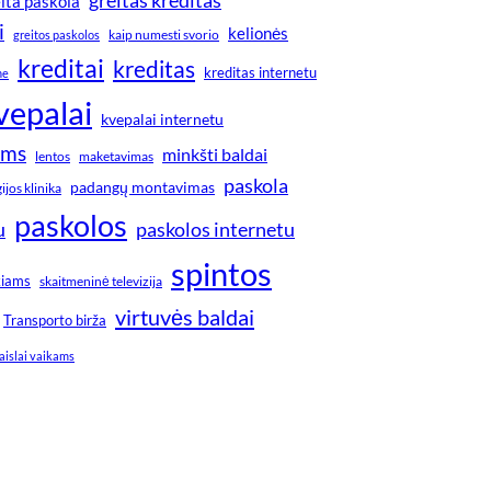
ita paskola
i
kelionės
greitos paskolos
kaip numesti svorio
kreditai
kreditas
kreditas internetu
ne
vepalai
kvepalai internetu
ims
minkšti baldai
lentos
maketavimas
paskola
padangų montavimas
jos klinika
paskolos
u
paskolos internetu
spintos
kiams
skaitmeninė televizija
virtuvės baldai
Transporto birža
aislai vaikams