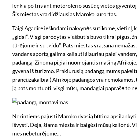
lenkia po tris ant motorolerio susėdę vietos gyventoja
Šis miestas yra didžiausias Maroko kurortas.
Taigi Agadire ieškodami nakvynės sutikome, vietinį, ku
„gidai“. Visgi parodytas viešbutis buvo tikrai pigus, ž
tūrėjome ir su „gidu“. Pats miestas yra gana nemaža
vandens sportą galima keliauti šiauriau palei vanden
padangą. Žinoma pigiai nuomojantis mašiną Afrikoje, at
gyvena iš turizmo. Prakiurusią padangą mums pakeitė
prancūzakalbiai) Afrikoje padangos yra nemokamos, 
ją pats montuoti, visgi mūsų mandagiai paprašė to ne
Norintiems pajusti Maroko dvasią būtina apsilankyti 
išvysti. Deja, šiame mieste ir baigėsi mūsų kelionė. Vi
mes nebeturėjome…