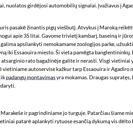
i, nuolatos girdėjosi automobilių signalai. Įvažiavus į Agadi
ris pasakė žinantis pigų viešbutį. Atvykus į Maroką reikėtų 
mogui apie 35 litai. Gavome trivietį kambarį, baseiną ir jūro
s, galima apsilankyti nemokamame zoologijos parke, užsukt
yną iki Essaouira miesto. Ši vieta pamėgta banglentininkų.
sarginio rato bagažinėje galite ir nerasti. Visgi vietiniai 
 vietiniame autoservise kažkur tarp Essaouira ir Agadiro 
tik
padangų montavimas
yra mokamas. Draugas supratęs, 
daryti.
Marakeše ir pagrindiniame jo turguje. Patarčiau šiame mies
etiniai patarė aplankyti rytuose esančią dykumą vis dėlto kel