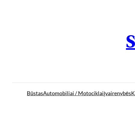
S
Būstas
Automobiliai / Motociklai
Įvairenybės
K