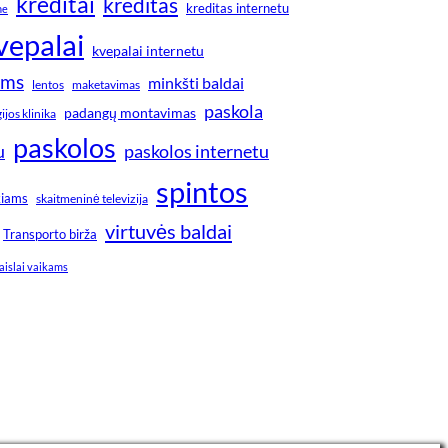
kreditai
kreditas
kreditas internetu
ne
vepalai
kvepalai internetu
ims
minkšti baldai
lentos
maketavimas
paskola
padangų montavimas
jos klinika
paskolos
u
paskolos internetu
spintos
kiams
skaitmeninė televizija
virtuvės baldai
Transporto birža
aislai vaikams