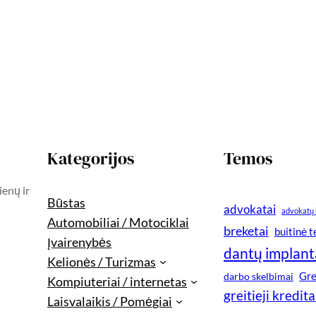
Kategorijos
Temos
ienų ir
Būstas
advokatai
advokatų 
Automobiliai / Motociklai
breketai
buitinė 
Įvairenybės
dantų implant
Kelionės / Turizmas
Gre
darbo skelbimai
Kompiuteriai / internetas
greitieji kredita
Laisvalaikis / Pomėgiai