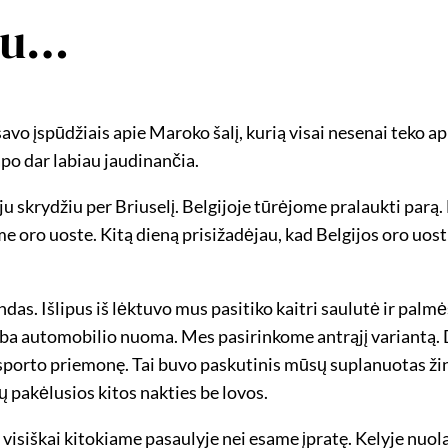
au…
vo įspūdžiais apie Maroko šalį, kurią visai nesenai teko apl
apo dar labiau jaudinančia.
u skrydžiu per Briuselį. Belgijoje tūrėjome pralaukti par
 oro uoste. Kitą dieną prisižadėjau, kad Belgijos oro uost
andas. Išlipus iš lėktuvo mus pasitiko kaitri saulutė ir pal
 arba automobilio nuoma. Mes pasirinkome antrąjį variantą
sporto priemonę. Tai buvo paskutinis mūsų suplanuotas žing
 pakėlusios kitos nakties be lovos.
visiškai kitokiame pasaulyje nei esame įpratę. Kelyje nuolat