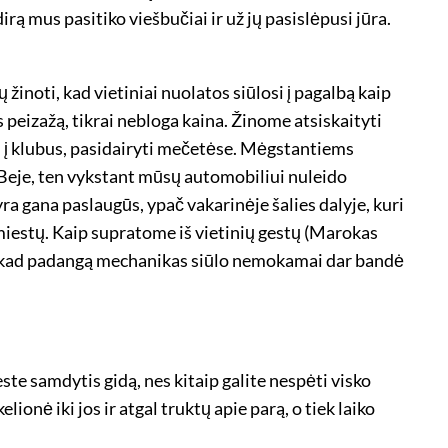
rą mus pasitiko viešbučiai ir už jų pasislėpusi jūra.
žinoti, kad vietiniai nuolatos siūlosi į pagalbą kaip
s peizažą, tikrai nebloga kaina. Žinome atsiskaityti
i į klubus, pasidairyti mečetėse. Mėgstantiems
 Beje, ten vykstant mūsų automobiliui nuleido
yra gana paslaugūs, ypač vakarinėje šalies dalyje, kuri
miestų. Kaip supratome iš vietinių gestų (Marokas
kad padangą mechanikas siūlo nemokamai dar bandė
te samdytis gidą, nes kitaip galite nespėti visko
ionė iki jos ir atgal truktų apie parą, o tiek laiko