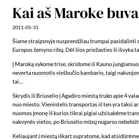
Kai aš Maroke buv
2011-05-31
Šiame straipsnyje nusprendžiau trumpai pasidalinti sa
Europos žemyno ribų. Dėl šios priežasties ši išvyka t
Į Maroką vykome trise, skridome iš Kauno jungiamuoj
neverta nuomotis viešbučio kambario, taigi nakvojome
tai…
Skrydis iš Briuselio į Agadiro miestą truko apie 4 val
nuo miesto. Vienintelis transportas iš ten yra taksi
nuomos įmonę iš kurios tikrai pigiai užsisakėme tran
nakvynės vietos, po Briuselio mūsų nugaros nebebūtų
Keliaujant į miestą iškart supratome, kad atsidūrėme 