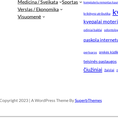
Medicina / Sveikata
Sportas
kompiuteriu remontas kau
Verslas / Ekonomika
k
krikštynų atributika
Visuomenė
kvepalai moter
odiniai baldai
odontologi
paskola internet
prekės kūdi
pertvaros
teisinės paslaugos
čiužiniai
žaislai
ž
Copyright 2023 | A WordPress Theme By
SuperbThemes