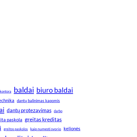
baldai
biuro baldai
kontora
technika
dantų balinimas kapomis
ai
dantų protezavimas
darbo
greitas kreditas
ita paskola
i
kelionės
greitos paskolos
kaip numesti svorio