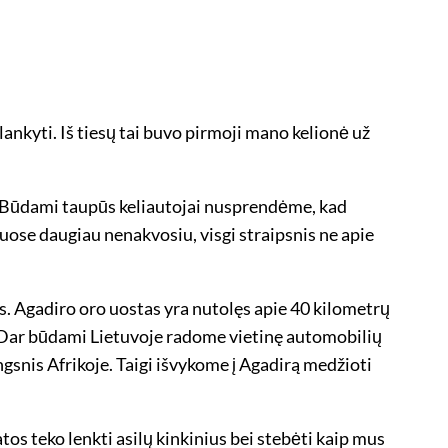
ankyti. Iš tiesų tai buvo pirmoji mano kelionė už
ą. Būdami taupūs keliautojai nusprendėme, kad
uose daugiau nenakvosiu, visgi straipsnis ne apie
mės. Agadiro oro uostas yra nutolęs apie 40 kilometrų
. Dar būdami Lietuvoje radome vietinę automobilių
snis Afrikoje. Taigi išvykome į Agadirą medžioti
os teko lenkti asilų kinkinius bei stebėti kaip mus