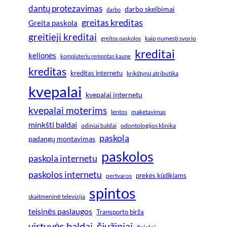
dantų protezavimas
darbo skelbimai
darbo
greitas kreditas
Greita paskola
greitieji kreditai
greitos paskolos
kaip numesti svorio
kreditai
kelionės
kompiuteriu remontas kaune
kreditas
kreditas internetu
krikštynų atributika
kvepalai
kvepalai internetu
kvepalai moterims
lentos
maketavimas
minkšti baldai
odiniai baldai
odontologijos klinika
paskola
padangų montavimas
paskolos
paskola internetu
paskolos internetu
prekės kūdikiams
pertvaros
spintos
skaitmeninė televizija
teisinės paslaugos
Transporto birža
virtuvės baldai
čiužiniai