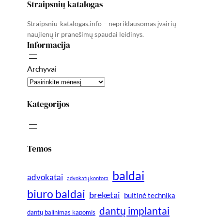
Straipsnių katalogas
Straipsniu-katalogas.info – nepriklausomas įvairių
naujienų ir pranešimų spaudai leidinys.
Informacija
Archyvai
Kategorijos
Temos
baldai
advokatai
advokatų kontora
biuro baldai
breketai
buitinė technika
dantų implantai
dantų balinimas kapomis