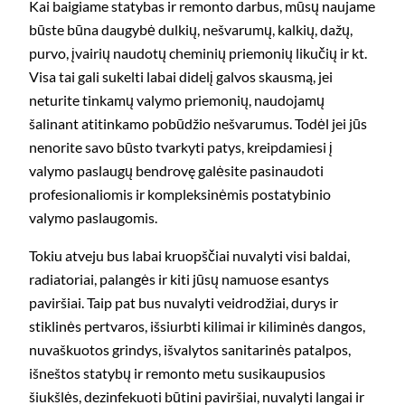
Kai baigiame statybas ir remonto darbus, mūsų naujame
būste būna daugybė dulkių, nešvarumų, kalkių, dažų,
purvo, įvairių naudotų cheminių priemonių likučių ir kt.
Visa tai gali sukelti labai didelį galvos skausmą, jei
neturite tinkamų valymo priemonių, naudojamų
šalinant atitinkamo pobūdžio nešvarumus. Todėl jei jūs
nenorite savo būsto tvarkyti patys, kreipdamiesi į
valymo paslaugų bendrovę galėsite pasinaudoti
profesionaliomis ir kompleksinėmis postatybinio
valymo paslaugomis.
Tokiu atveju bus labai kruopščiai nuvalyti visi baldai,
radiatoriai, palangės ir kiti jūsų namuose esantys
paviršiai. Taip pat bus nuvalyti veidrodžiai, durys ir
stiklinės pertvaros, išsiurbti kilimai ir kiliminės dangos,
nuvaškuotos grindys, išvalytos sanitarinės patalpos,
išneštos statybų ir remonto metu susikaupusios
šiukšlės, dezinfekuoti būtini paviršiai, nuvalyti langai ir