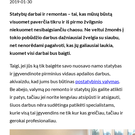
2019-01-30
Statybų darbai ir remontas – tai, kas mūsų būstą
visuomet paverčia tikru ir iš pirmo žvilgsnio
niekuomet nesibaigsiančiu chaosu. Ne veltui žmonės į
tokio pobūdžio darbus dažniausiai žvelgia su siaubu,
net nenorėdami pagalvoti, kas jų galiausiai laukia,
kuomet visi darbai bus baigti.
Taigi, jei jūs ką tik baigėte savo nuosavo namo statybas
ir įgyvendinote pirminius vidaus apdailos darbus,
akivaizdu, kad jums bus būtinas
postatybinis valymas
.
Be abejo, valymą po remonto ir statybų jūs galite atlikti
ir patys, tačiau jei norite lengviau atsipūsti ir atsigauti,
šiuos darbus nėra sudėtinga patikėti specialistams,
kurie visą tai įgyvendins ne tik kur kas greičiau, tačiau ir
gerokai profesionaliau.