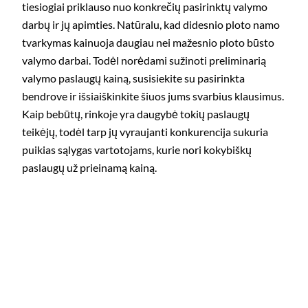
tiesiogiai priklauso nuo konkrečių pasirinktų valymo
darbų ir jų apimties. Natūralu, kad didesnio ploto namo
tvarkymas kainuoja daugiau nei mažesnio ploto būsto
valymo darbai. Todėl norėdami sužinoti preliminarią
valymo paslaugų kainą, susisiekite su pasirinkta
bendrove ir išsiaiškinkite šiuos jums svarbius klausimus.
Kaip bebūtų, rinkoje yra daugybė tokių paslaugų
teikėjų, todėl tarp jų vyraujanti konkurencija sukuria
puikias sąlygas vartotojams, kurie nori kokybiškų
paslaugų už prieinamą kainą.