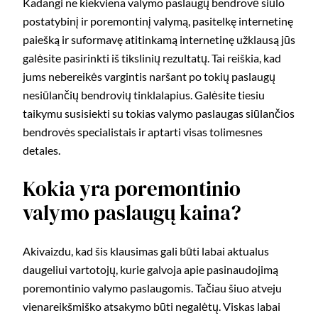
Kadangi ne kiekviena valymo paslaugų bendrovė siūlo
postatybinį ir poremontinį valymą, pasitelkę internetinę
paiešką ir suformavę atitinkamą internetinę užklausą jūs
galėsite pasirinkti iš tikslinių rezultatų. Tai reiškia, kad
jums nebereikės vargintis naršant po tokių paslaugų
nesiūlančių bendrovių tinklalapius. Galėsite tiesiu
taikymu susisiekti su tokias valymo paslaugas siūlančios
bendrovės specialistais ir aptarti visas tolimesnes
detales.
Kokia yra poremontinio
valymo paslaugų kaina?
Akivaizdu, kad šis klausimas gali būti labai aktualus
daugeliui vartotojų, kurie galvoja apie pasinaudojimą
poremontinio valymo paslaugomis. Tačiau šiuo atveju
vienareikšmiško atsakymo būti negalėtų. Viskas labai