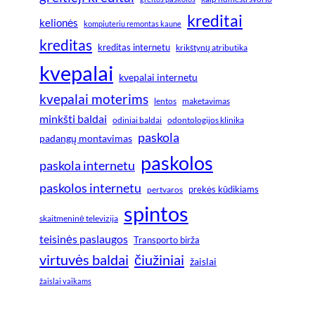
kreditai
kelionės
kompiuteriu remontas kaune
kreditas
kreditas internetu
krikštynų atributika
kvepalai
kvepalai internetu
kvepalai moterims
lentos
maketavimas
minkšti baldai
odiniai baldai
odontologijos klinika
paskola
padangų montavimas
paskolos
paskola internetu
paskolos internetu
prekės kūdikiams
pertvaros
spintos
skaitmeninė televizija
teisinės paslaugos
Transporto birža
virtuvės baldai
čiužiniai
žaislai
žaislai vaikams