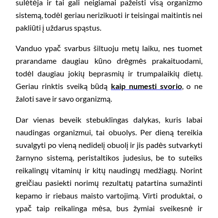
sulėtėja ir tai gali neigiamai pažeisti visą organizmo
sistemą, todėl geriau nerizikuoti ir teisingai maitintis nei
pakliūti į uždarus spąstus.
Vanduo ypač svarbus šiltuoju metų laiku, nes tuomet
prarandame daugiau kūno drėgmės prakaituodami,
todėl daugiau jokių beprasmių ir trumpalaikių dietų.
Geriau rinktis sveiką būdą
kaip numesti svorio
, o ne
žaloti save ir savo organizmą.
Dar vienas beveik stebuklingas dalykas, kuris labai
naudingas organizmui, tai obuolys. Per dieną tereikia
suvalgyti po vieną nedidelį obuolį ir jis padės sutvarkyti
žarnyno sistemą, peristaltikos judesius, be to suteiks
reikalingų vitaminų ir kitų naudingų medžiagų. Norint
greičiau pasiekti norimų rezultatų patartina sumažinti
kepamo ir riebaus maisto vartojimą. Virti produktai, o
ypač taip reikalinga mėsa, bus žymiai sveikesnė ir