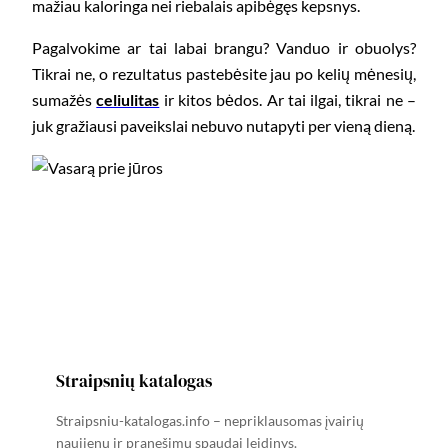
mažiau kaloringa nei riebalais apibėgęs kepsnys.
Pagalvokime ar tai labai brangu? Vanduo ir obuolys?
Tikrai ne, o rezultatus pastebėsite jau po kelių mėnesių,
sumažės
celiulitas
ir kitos bėdos. Ar tai ilgai, tikrai ne –
juk gražiausi paveikslai nebuvo nutapyti per vieną dieną.
Straipsnių katalogas
Straipsniu-katalogas.info – nepriklausomas įvairių
naujienų ir pranešimų spaudai leidinys.