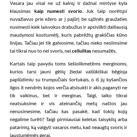
Vasara jau visai ne už kalnų ir dažnai mintyse kyla
klausimas
kaip numesti svorio
. Juk taip norėtųsi
nuvažiavus prie ežero ar į pajūrį be sąžinės graužaties
nusimesti kiek laisvokus drabužius ir apsivilkti dailiausią
maudymosi kostiumėlį, kuris pabrėžtų grakščias kūno
linijas. Tačiau jei tik galvosime, tačiau nieko nesiimsime
tai tikrai nuo to nei svoris, nei
celiulitas
nesumažės.
Kartais taip pavydu toms šešiolikmetėms merginoms,
kurios tarsi jauni gėlių žiedai valiūkiškai bėgioja
paplūdimiu su trumpučiais šortukais, o iš jų kyšančios
ilgos it nendrės kojos verčia atsisukti ir akis paganyti ne
tik vaikinus, bet ir merginas. Taigi, laiko tikrai
neatsuksime ir vis ateinančių metų naštos jau
nenusimesime, tačiau kas pasakė, kad tokių kojų
negalime turėti? Taigi pirmiausiai keletas taisyklių arba
patarimų, ką valgyti vasaros metu, kad neaugtų svoris ir
jaustumėmės gerai.