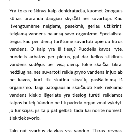
Yra toks reiškinys kaip dehidratacija, kuomet žmogaus
kūnas praranda daugiau skysčių nei suvartoja. Kad
išvengtumėme neigiamų pasekmių geriau užtikrinti
teigiamą vandens balansą savo organizme. Specialistai
teigia, kad per dieną turėtume suvartoti apie du litrus
vandens. O kaip yra iš tiesų? Puodelis kavos ryte,
puodelis arbatos per pietus, gal dar kelios stiklinės
vandens sudėjus per visą dieną. Tokie skaičiai tikrai
nedžiugina, nes suvartoti reikia gryno vandens ir juolab
ne kavos, kuri tik skatina skysčių pasišalinimą iš
organizmo. Taigi patogiausiai skaičiuoti kiek reikiamo
vandens kiekio išgeriate yra tiesiog turėti reikiamos
talpos butelį. Vanduo ne tik padeda organizmui vykdyti
jo funkcijas, jis taip pat gelbsti tada kai norite numesti
šiek tiek svorio.
Taip pat svarbus dalykas yra vanduo. Tikras, grynas,