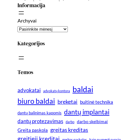
Informacija
Archyvai
Kategorijos
Temos
baldai
advokatai
advokatų kontora
biuro baldai
breketai
buitinė technika
dantų implantai
dantų balinimas kapomis
dantų protezavimas
darbo skelbimai
darbo
greitas kreditas
Greita paskola
greitieji kreditai
greitos paskolos
kaip numesti svorio