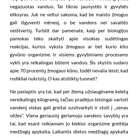
negazuotas vanduo. Tai tikras jaunystės ir gyvybės
eliksyras. Juk ne veltui sakoma, kad be maisto žmogus
gali išgyventi mėnesį, o be vandens nei savaitės
neištvertų. Turbūt dar pamenate, kaip per biologijos
pamokas teko skaityti apie visokias sudėtingas
reakcijas, kurios vyksta žmogaus ar bet kurio kito
gyvūno organizme. Ir visiems gyvybiniams procesams
vykti yra reikalingas būtent vanduo. Šis skystis sudaro
apie 70 procentų žmogaus kūno, todėl nevalia leisti, kad
rodikliai nukristų. O kas atsitiktų tuomet?
Ne paslaptis yra tai, kad per žiemą užsiauginame keletą
nereikalingų kilogramų, tačiau pradėjus teisingai vartoti
vandenį viskas gali greitai susitvarkyti ir stoti į „senas
vėžes“. Viena geriausių geriamojo vandens savybių yra
tai, kad esant reikiamam jo kiekiui organizme greitėja
medžiagų apykaita. Laikantis dietos medžiagų apykaita