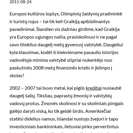
2011-08-24
Europos kultūros lopšys, Olimpinių žaidynių pradininkė
ir turistų rojus – tai tik keli Graikiją apibūdinantys
pavadinimai. Šiandien vis dažniau girdime, kad Graikija
yra Europos sąjungos našta, prasiskolinusi ir ne pagal
savo išteklius daugelį metų gyvenusį valstybė. Daugeliui
kyla klausimas, kodėl ši kiekviename pasaulio istorijos
vadovėlyje minima valstybė stipriai nukentėjo nuo
paskutinės 2008 metų finansinės krizės ir įklimpo į
skolas?
2002 – 2007 tai buvo metai, kai pigūs
kreditai
nusiaubė
daugelį šalių. Tiksliau, paprastų žmonių ir valstybių
vadovų protus. Žmonės skolinosi ir su skolintais pinigais
galėjo daryti viską, ko tik geidė širdis. Amerikiečiai
statėsi didelius namus, Islandai nustojo žvejori ir tapo
investiciniais bankininkais, lietuviai pirko pervertintus