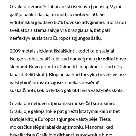
Graikijoje žmonės labai anksti išeidavo į pensiją. Vyrai
galėjo palikti darbą 55 metų, o moterys 50. Jie
vidutiniškai gaudavo 80% buvusio atlyginimo. Tuo tarpu
sveikatos sistema šalyje yra brangiausia, bet pati
neefektyviausia tarp Europos sąjungos šalių.
2009 metais siekiant išsiaiškinti, kodėl taip staigiai
išaugo skolos, paaiškėjo, kad daugelį metų
kreditai
buvo
slepiami. Buvo priimta užsimerkti ir apsimesti, kad nėra
labai didelių skolų. Blogiausia, kad tai vyko beveik visose
valstybinėse institucijose ir niekas nesiėmė
suskaičiuoti, kokio dydžio gali būti visa valstybės skola.
Graikijoje nebuvo rūpinamasi mokesčių surinkimu.
Graikijoje galioja tokie pat griežti įstatymai kaip ir bet
kurioje kitoje Europos sąjungos valstybėje. Tiesa,
mokesčius slėpė labai daug žmonių. Manoma, kad
beveik visus Graikijoje dirbančius gydytojus buvo