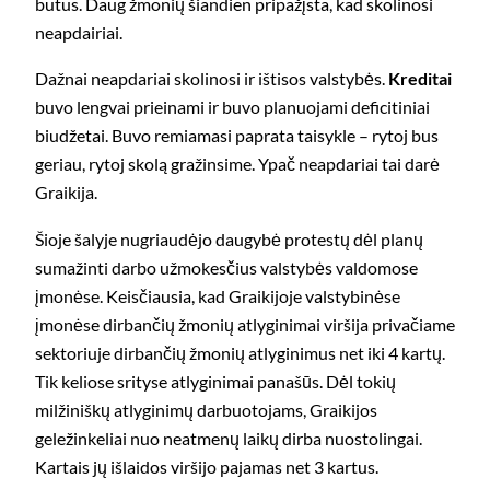
butus. Daug žmonių šiandien pripažįsta, kad skolinosi
neapdairiai.
Dažnai neapdariai skolinosi ir ištisos valstybės.
Kreditai
buvo lengvai prieinami ir buvo planuojami deficitiniai
biudžetai. Buvo remiamasi paprata taisykle – rytoj bus
geriau, rytoj skolą gražinsime. Ypač neapdariai tai darė
Graikija.
Šioje šalyje nugriaudėjo daugybė protestų dėl planų
sumažinti darbo užmokesčius valstybės valdomose
įmonėse. Keisčiausia, kad Graikijoje valstybinėse
įmonėse dirbančių žmonių atlyginimai viršija privačiame
sektoriuje dirbančių žmonių atlyginimus net iki 4 kartų.
Tik keliose srityse atlyginimai panašūs. Dėl tokių
milžiniškų atlyginimų darbuotojams, Graikijos
geležinkeliai nuo neatmenų laikų dirba nuostolingai.
Kartais jų išlaidos viršijo pajamas net 3 kartus.