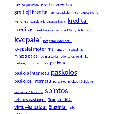
greitas kreditas
Greita paskola
greitieji kreditai
greitos paskolos
kaip numesti svorio
kreditai
kelionės
kompiuteriu remontas kaune
kreditas
kreditas internetu
krikštynų atributika
kvepalai
kvepalai internetu
kvepalai moterims
lentos
maketavimas
minkšti baldai
odiniai baldai
odontologijos klinika
paskola
padangų montavimas
paskolos
paskola internetu
paskolos internetu
prekės kūdikiams
pertvaros
spintos
skaitmeninė televizija
teisinės paslaugos
Transporto birža
virtuvės baldai
čiužiniai
žaislai