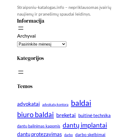
Straipsniu-katalogas.info – nepriklausomas įvairių
naujienų ir pranešimų spaudai leidinys.
Informacija
Archyvai
Kategorijos
Temos
baldai
advokatai
advokatų kontora
biuro baldai
breketai
buitinė technika
dantų implantai
dantų balinimas kapomis
dantų protezavimas
darbo skelbimai
darbo