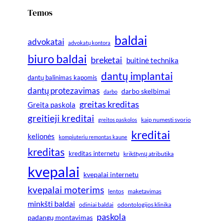
Temos
baldai
advokatai
advokatų kontora
biuro baldai
breketai
buitinė technika
dantų implantai
dantų balinimas kapomis
dantų protezavimas
darbo skelbimai
darbo
greitas kreditas
Greita paskola
greitieji kreditai
greitos paskolos
kaip numesti svorio
kreditai
kelionės
kompiuteriu remontas kaune
kreditas
kreditas internetu
krikštynų atributika
kvepalai
kvepalai internetu
kvepalai moterims
lentos
maketavimas
minkšti baldai
odiniai baldai
odontologijos klinika
paskola
padangų montavimas