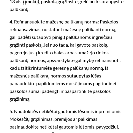
13 visų įmokų), paskolą grąžinsite greičiau ir sutaupysite
palūkanų.
4. Refinansuokite mažesnę palūkanų normą: Paskolos
refinansavimas, nustatant mažesnę palūkanų normą,
gali padėti sutaupyti pinigų palūkanoms ir greičiau
grąžinti paskolą. Jei nuo tada, kai gavote paskolą,
pagerėjo jūsų kredito balas arba sumažėjo rinkos
palūkanų normos, apsvarstykite galimybę refinansuoti,
kad užsitikrintumėte geresnę palūkanų normą. Iš
mažesnės palūkanų normos sutaupytas lėšas
panaudokite papildomiems mokėjimams pagrindinei
paskolos sumai padengti ir paspartinkite paskolos
grąžinimą.
5. Naudokitės netikėtai gautomis lėšomis ir premijomis:
Mokesčių grąžinimas, premijos ar palikimas:
pasinaudokite netikėtai gautomis lėšomis, pavyzdžiui,