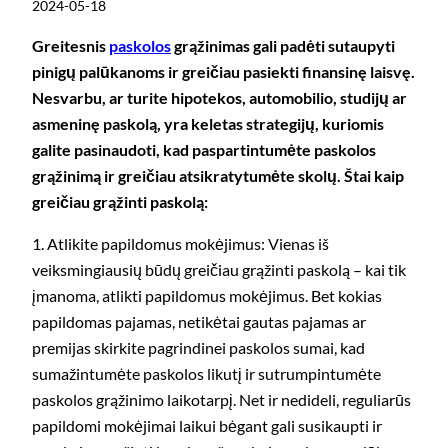
2024-05-18
Greitesnis
paskolos
grąžinimas gali padėti sutaupyti
pinigų palūkanoms ir greičiau pasiekti finansinę laisvę.
Nesvarbu, ar turite hipotekos, automobilio, studijų ar
asmeninę paskolą, yra keletas strategijų, kuriomis
galite pasinaudoti, kad paspartintumėte paskolos
grąžinimą ir greičiau atsikratytumėte skolų. Štai kaip
greičiau grąžinti paskolą:
1. Atlikite papildomus mokėjimus: Vienas iš
veiksmingiausių būdų greičiau grąžinti paskolą – kai tik
įmanoma, atlikti papildomus mokėjimus. Bet kokias
papildomas pajamas, netikėtai gautas pajamas ar
premijas skirkite pagrindinei paskolos sumai, kad
sumažintumėte paskolos likutį ir sutrumpintumėte
paskolos grąžinimo laikotarpį. Net ir nedideli, reguliarūs
papildomi mokėjimai laikui bėgant gali susikaupti ir