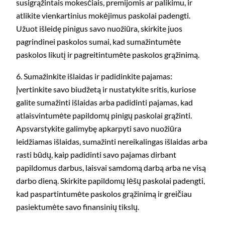
susigrąžintais mokesčiais, premijomis ar palikimu, ir
atlikite vienkartinius mokėjimus paskolai padengti.
Užuot išleidę pinigus savo nuožiūra, skirkite juos
pagrindinei paskolos sumai, kad sumažintumėte
paskolos likutį ir pagreitintumėte paskolos grąžinimą.
6. Sumažinkite išlaidas ir padidinkite pajamas:
Įvertinkite savo biudžetą ir nustatykite sritis, kuriose
galite sumažinti išlaidas arba padidinti pajamas, kad
atlaisvintumėte papildomų pinigų paskolai grąžinti.
Apsvarstykite galimybę apkarpyti savo nuožiūra
leidžiamas išlaidas, sumažinti nereikalingas išlaidas arba
rasti būdų, kaip padidinti savo pajamas dirbant
papildomus darbus, laisvai samdomą darbą arba ne visą
darbo dieną. Skirkite papildomų lėšų paskolai padengti,
kad paspartintumėte paskolos grąžinimą ir greičiau
pasiektumėte savo finansinių tikslų.