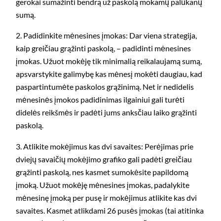
gerokai sumažinti bendrą už paskolą mokamų palūkanų
sumą.
2. Padidinkite mėnesines įmokas: Dar viena strategija,
kaip greičiau grąžinti paskolą, – padidinti mėnesines
įmokas. Užuot mokėję tik minimalią reikalaujamą sumą,
apsvarstykite galimybę kas mėnesį mokėti daugiau, kad
paspartintumėte paskolos grąžinimą. Net ir nedidelis
mėnesinės įmokos padidinimas ilgainiui gali turėti
didelės reikšmės ir padėti jums anksčiau laiko grąžinti
paskolą.
3. Atlikite mokėjimus kas dvi savaites: Perėjimas prie
dviejų savaičių mokėjimo grafiko gali padėti greičiau
grąžinti paskolą, nes kasmet sumokėsite papildomą
įmoką. Užuot mokėję mėnesines įmokas, padalykite
mėnesinę įmoką per pusę ir mokėjimus atlikite kas dvi
savaites. Kasmet atlikdami 26 pusės įmokas (tai atitinka