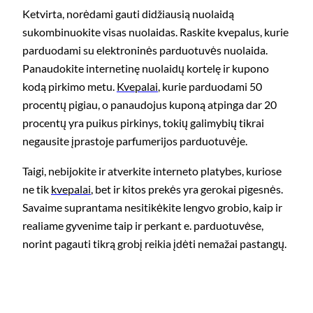
Ketvirta, norėdami gauti didžiausią nuolaidą
sukombinuokite visas nuolaidas. Raskite kvepalus, kurie
parduodami su elektroninės parduotuvės nuolaida.
Panaudokite internetinę nuolaidų kortelę ir kupono
kodą pirkimo metu.
Kvepalai
, kurie parduodami 50
procentų pigiau, o panaudojus kuponą atpinga dar 20
procentų yra puikus pirkinys, tokių galimybių tikrai
negausite įprastoje parfumerijos parduotuvėje.
Taigi, nebijokite ir atverkite interneto platybes, kuriose
ne tik
kvepalai
, bet ir kitos prekės yra gerokai pigesnės.
Savaime suprantama nesitikėkite lengvo grobio, kaip ir
realiame gyvenime taip ir perkant e. parduotuvėse,
norint pagauti tikrą grobį reikia įdėti nemažai pastangų.