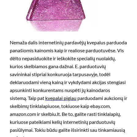
Nemaža dalis internetinių pardavėjų kvepalus parduoda
panašiomis kainomis kaip ir realiose parduotuvėse. Vis
dėlto nepasiduokite ir ieškokite specialių nuolaidų,
kurios skelbiamos gana dažnai. E. parduotuvių
savininkai stipriai konkuruoja tarpusavyje, todėl
deklaruodami vieną kainą ir vykdydami akcijas stengiasi
apsunkinti konkurentams nuspėti jų kainodaros
sistemą. Taip pat
kvepalai pigiau
parduodami aukcionų ir
skelbimų tinklalapiuose, tokiuose kaip ebay.com,
amazon.com ir skelbiu.lt. Be to, galite rasti tinklalapių,
kuriuose pateikiami kelių internetinių parduotuvių
pasiūlymai. Tokiu būdu galite išsirinkti sau tinkamiausią