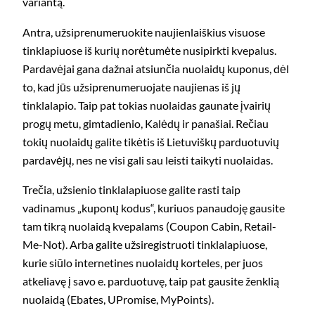
variantą.
Antra, užsiprenumeruokite naujienlaiškius visuose
tinklapiuose iš kurių norėtumėte nusipirkti kvepalus.
Pardavėjai gana dažnai atsiunčia nuolaidų kuponus, dėl
to, kad jūs užsiprenumeruojate naujienas iš jų
tinklalapio. Taip pat tokias nuolaidas gaunate įvairių
progų metu, gimtadienio, Kalėdų ir panašiai. Rečiau
tokių nuolaidų galite tikėtis iš Lietuviškų parduotuvių
pardavėjų, nes ne visi gali sau leisti taikyti nuolaidas.
Trečia, užsienio tinklalapiuose galite rasti taip
vadinamus „kuponų kodus“, kuriuos panaudoję gausite
tam tikrą nuolaidą kvepalams (Coupon Cabin, Retail-
Me-Not). Arba galite užsiregistruoti tinklalapiuose,
kurie siūlo internetines nuolaidų korteles, per juos
atkeliavę į savo e. parduotuvę, taip pat gausite ženklią
nuolaidą (Ebates, UPromise, MyPoints).