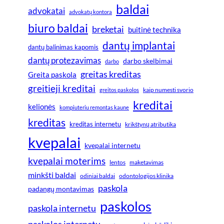
baldai
advokatai
advokatų kontora
biuro baldai
breketai
buitinė technika
dantų implantai
dantų balinimas kapomis
dantų protezavimas
darbo skelbimai
darbo
greitas kreditas
Greita paskola
greitieji kreditai
greitos paskolos
kaip numesti svorio
kreditai
kelionės
kompiuteriu remontas kaune
kreditas
kreditas internetu
krikštynų atributika
kvepalai
kvepalai internetu
kvepalai moterims
lentos
maketavimas
minkšti baldai
odiniai baldai
odontologijos klinika
paskola
padangų montavimas
paskolos
paskola internetu
paskolos internetu