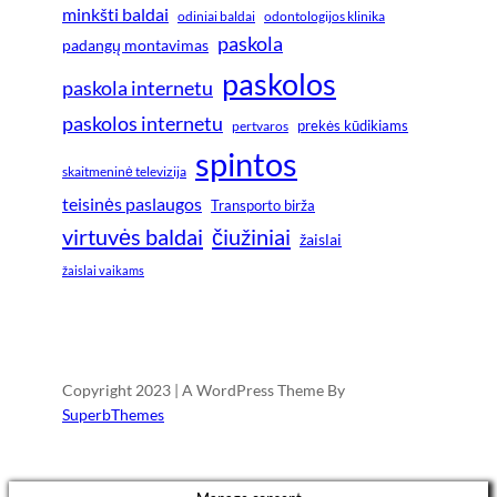
minkšti baldai
odiniai baldai
odontologijos klinika
paskola
padangų montavimas
paskolos
paskola internetu
paskolos internetu
prekės kūdikiams
pertvaros
spintos
skaitmeninė televizija
teisinės paslaugos
Transporto birža
virtuvės baldai
čiužiniai
žaislai
žaislai vaikams
Copyright 2023 | A WordPress Theme By
SuperbThemes