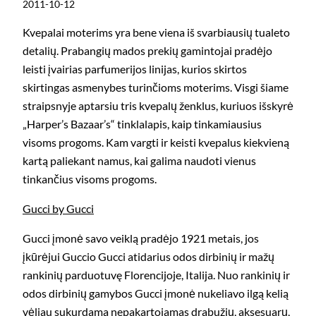
2011-10-12
Kvepalai moterims yra bene viena iš svarbiausių tualeto
detalių. Prabangių mados prekių gamintojai pradėjo
leisti įvairias parfumerijos linijas, kurios skirtos
skirtingas asmenybes turinčioms moterims. Visgi šiame
straipsnyje aptarsiu tris kvepalų ženklus, kuriuos išskyrė
„Harper’s Bazaar’s“ tinklalapis, kaip tinkamiausius
visoms progoms. Kam vargti ir keisti kvepalus kiekvieną
kartą paliekant namus, kai galima naudoti vienus
tinkančius visoms progoms.
Gucci by Gucci
Gucci įmonė savo veiklą pradėjo 1921 metais, jos
įkūrėjui Guccio Gucci atidarius odos dirbinių ir mažų
rankinių parduotuvę Florencijoje, Italija. Nuo rankinių ir
odos dirbinių gamybos Gucci įmonė nukeliavo ilgą kelią
vėliau sukurdama nepakartojamas drabužių, aksesuarų,