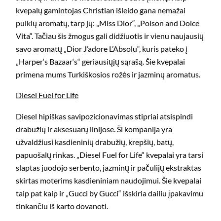
kvepalų gamintojas Christian išleido gana nemažai
puikių aromatų, tarp jų: „Miss Dior“, „Poison and Dolce
Vita“. Tačiau šis žmogus gali didžiuotis ir vienu naujausių
savo aromatų „Dior J’adore L’Absolu“, kuris pateko į
„Harper‘s Bazaar‘s“ geriausiųjų sąrašą. Šie kvepalai
primena mums Turkiškosios rožės ir jazminų aromatus.
Diesel Fuel for Life
Diesel hipiškas savipozicionavimas stipriai atsispindi
drabužių ir aksesuarų linijose. Ši kompanija yra
užvaldžiusi kasdieninių drabužių, krepšių, batų,
papuošalų rinkas. „Diesel Fuel for Life“ kvepalai yra tarsi
slaptas juodojo serbento, jazminų ir pačulijų ekstraktas
skirtas moterims kasdieniniam naudojimui. Šie kvepalai
taip pat kaip ir „Gucci by Gucci“ išskiria dailiu įpakavimu
tinkančiu iš karto dovanoti.