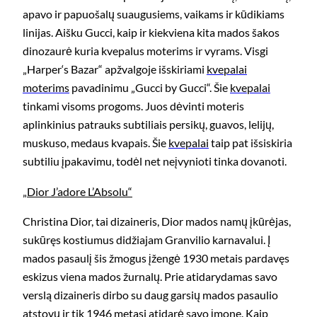
apavo ir papuošalų suaugusiems, vaikams ir kūdikiams
linijas. Aišku Gucci, kaip ir kiekviena kita mados šakos
dinozaurė kuria kvepalus moterims ir vyrams. Visgi
„Harper‘s Bazar“ apžvalgoje išskiriami
kvepalai
moterims
pavadinimu „Gucci by Gucci“. Šie
kvepalai
tinkami visoms progoms. Juos dėvinti moteris
aplinkinius patrauks subtiliais persikų, guavos, lelijų,
muskuso, medaus kvapais. Šie
kvepalai
taip pat išsiskiria
subtiliu įpakavimu, todėl net neįvynioti tinka dovanoti.
„Dior J’adore L’Absolu“
Christina Dior, tai dizaineris, Dior mados namų įkūrėjas,
sukūręs kostiumus didžiajam Granvilio karnavalui. Į
mados pasaulį šis žmogus įžengė 1930 metais pardavęs
eskizus viena mados žurnalų. Prie atidarydamas savo
verslą dizaineris dirbo su daug garsių mados pasaulio
atstovų ir tik 1946 metasi atidarė savo įmonę. Kaip