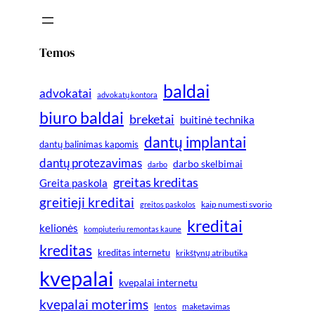
Temos
baldai
advokatai
advokatų kontora
biuro baldai
breketai
buitinė technika
dantų implantai
dantų balinimas kapomis
dantų protezavimas
darbo skelbimai
darbo
greitas kreditas
Greita paskola
greitieji kreditai
greitos paskolos
kaip numesti svorio
kreditai
kelionės
kompiuteriu remontas kaune
kreditas
kreditas internetu
krikštynų atributika
kvepalai
kvepalai internetu
kvepalai moterims
lentos
maketavimas