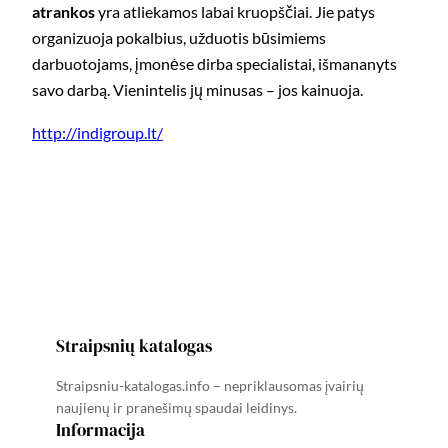
atrankos
yra atliekamos labai kruopščiai. Jie patys
organizuoja pokalbius, užduotis būsimiems
darbuotojams, įmonėse dirba specialistai, išmananyts
savo darbą. Vienintelis jų minusas – jos kainuoja.
http://indigroup.lt/
Straipsnių katalogas
Straipsniu-katalogas.info – nepriklausomas įvairių
naujienų ir pranešimų spaudai leidinys.
Informacija