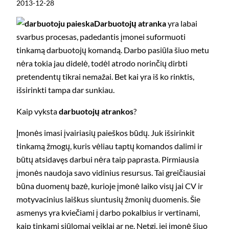
2013-12-28
Darbuotojų atranka
yra labai
svarbus procesas, padedantis įmonei suformuoti
tinkamą darbuotojų komandą. Darbo pasiūla šiuo metu
nėra tokia jau didelė, todėl atrodo norinčių dirbti
pretendentų tikrai nemažai. Bet kai yra iš ko rinktis,
išsirinkti tampa dar sunkiau.
Kaip vyksta
darbuotojų atrankos
?
Įmonės imasi įvairiasių paieškos būdų. Juk išsirinkit
tinkamą žmogų, kuris vėliau taptų komandos dalimi ir
būtų atsidavęs darbui nėra taip paprasta. Pirmiausia
įmonės naudoja savo vidinius resursus. Tai greičiausiai
būna duomenų bazė, kurioje įmonė laiko visų jai CV ir
motyvacinius laiškus siuntusių žmonių duomenis. Šie
asmenys yra kviečiami į darbo pokalbius ir vertinami,
kaip tinkami siūlomai veiklai ar ne. Netgi, jei įmonė šiuo