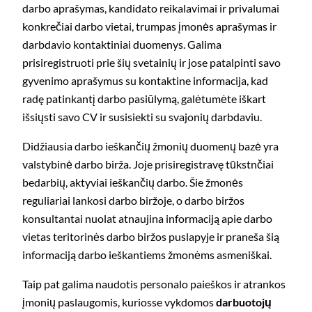
darbo aprašymas, kandidato reikalavimai ir privalumai
konkrečiai darbo vietai, trumpas įmonės aprašymas ir
darbdavio kontaktiniai duomenys. Galima
prisiregistruoti prie šių svetainių ir jose patalpinti savo
gyvenimo aprašymus su kontaktine informacija, kad
radę patinkantį darbo pasiūlymą, galėtumėte iškart
išsiųsti savo CV ir susisiekti su svajonių darbdaviu.
Didžiausia darbo ieškančių žmonių duomenų bazė yra
valstybinė darbo birža. Joje prisiregistravę tūkstnčiai
bedarbių, aktyviai ieškančių darbo. Šie žmonės
reguliariai lankosi darbo biržoje, o darbo biržos
konsultantai nuolat atnaujina informaciją apie darbo
vietas teritorinės darbo biržos puslapyje ir praneša šią
informaciją darbo ieškantiems žmonėms asmeniškai.
Taip pat galima naudotis personalo paieškos ir atrankos
įmonių paslaugomis, kuriosse vykdomos
darbuotojų