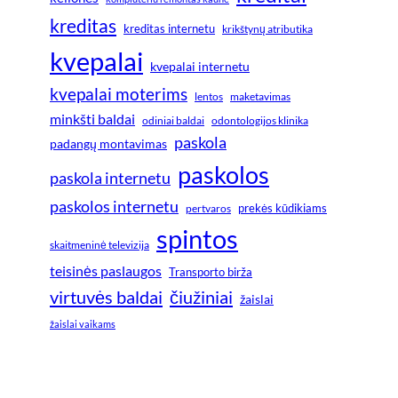
kreditas
kreditas internetu
krikštynų atributika
kvepalai
kvepalai internetu
kvepalai moterims
lentos
maketavimas
minkšti baldai
odiniai baldai
odontologijos klinika
paskola
padangų montavimas
paskolos
paskola internetu
paskolos internetu
prekės kūdikiams
pertvaros
spintos
skaitmeninė televizija
teisinės paslaugos
Transporto birža
virtuvės baldai
čiužiniai
žaislai
žaislai vaikams