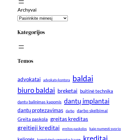
Archyvai
Kategorijos
Temos
baldai
advokatai
advokatų kontora
biuro baldai
breketai
buitinė technika
dantų implantai
dantų balinimas kapomis
dantų protezavimas
darbo skelbimai
darbo
greitas kreditas
Greita paskola
greitieji kreditai
greitos paskolos
kaip numesti svorio
kreditai
kelionės
kompiuteriu remontas kaune