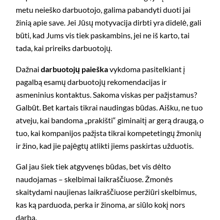
metu neieško darbuotojo, galima pabandyti duoti jai
žinią apie save. Jei Jūsų motyvacija dirbti yra didelė, gali
būti, kad Jums vis tiek paskambins, jei ne iš karto, tai
tada, kai prireiks darbuotojų.
Dažnai
darbuotojų paieška
vykdoma pasitelkiant į
pagalbą esamų darbuotojų rekomendacijas ir
asmeninius kontaktus. Sakoma viskas per pažįstamus?
Galbūt. Bet kartais tikrai naudingas būdas. Aišku, ne tuo
atveju, kai bandoma „prakišti“ giminaitį ar gerą draugą, o
tuo, kai kompanijos pažįsta tikrai kompetetingų žmonių
ir žino, kad jie pajėgtų atlikti jiems paskirtas užduotis.
Gal jau šiek tiek atgyvenęs būdas, bet vis dėlto
naudojamas – skelbimai laikraščiuose. Žmonės
skaitydami naujienas laikraščiuose peržiūri skelbimus,
kas ką parduoda, perka ir žinoma, ar siūlo kokį nors
darbą.