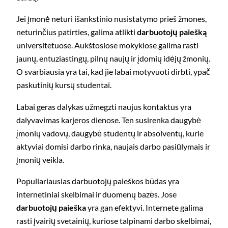
Jei įmonė neturi išankstinio nusistatymo prieš žmones,
neturinčius patirties, galima atlikti
darbuotojų paiešką
universitetuose. Aukštosiose mokyklose galima rasti
jaunų, entuziastingų, pilnų naujų ir įdomių idėjų žmonių.
O svarbiausia yra tai, kad jie labai motyvuoti dirbti, ypač
paskutinių kursų studentai.
Labai geras dalykas užmegzti naujus kontaktus yra
dalyvavimas karjeros dienose. Ten susirenka daugybė
įmonių vadovų, daugybė studentų ir absolventų, kurie
aktyviai domisi darbo rinka, naujais darbo pasiūlymais ir
įmonių veikla.
Populiariausias darbuotojų paieškos būdas yra
internetiniai skelbimai ir duomenų bazės. Jose
darbuotojų paieška
yra gan efektyvi. Internete galima
rasti įvairių svetainių, kuriose talpinami darbo skelbimai,