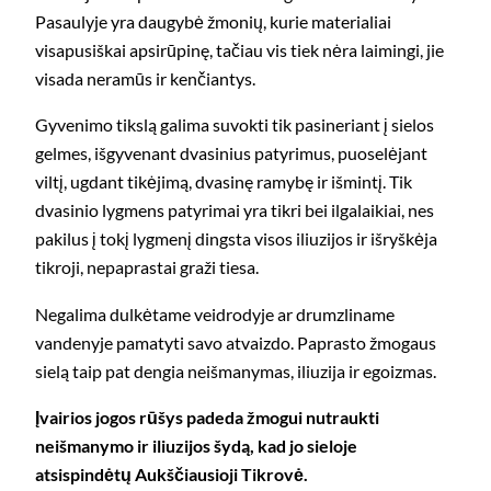
Pasaulyje yra daugybė žmonių, kurie materialiai
visapusiškai apsirūpinę, tačiau vis tiek nėra laimingi, jie
visada neramūs ir kenčiantys.
Gyvenimo tikslą galima suvokti tik pasineriant į sielos
gelmes, išgy­venant dvasinius patyrimus, puoselėjant
viltį, ugdant tikėjimą, dvasinę ra­mybę ir išmintį. Tik
dvasinio lygmens patyrimai yra tikri bei ilgalaikiai, nes
pakilus į tokį lygmenį dingsta visos iliuzijos ir išryškėja
tikroji, nepa­prastai graži tiesa.
Negalima dulkėtame veidrodyje ar drumzliname
vandenyje pamatyti savo atvaizdo. Paprasto žmogaus
sielą taip pat dengia neišmanymas, iliu­zija ir egoizmas.
Įvairios jogos rūšys padeda žmogui nutraukti
neišmanymo ir iliuzijos šydą, kad jo sieloje
atsispindėtų Aukščiausioji Tikrovė.