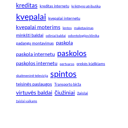
kreditas
kreditas internetu
krikštynų atributika
kvepalai
kvepalai internetu
kvepalai moterims
lentos
maketavimas
minkšti baldai
odiniai baldai
odontologijos klinika
paskola
padangų montavimas
paskolos
paskola internetu
paskolos internetu
prekės kūdikiams
pertvaros
spintos
skaitmeninė televizija
teisinės paslaugos
Transporto birža
virtuvės baldai
čiužiniai
žaislai
žaislai vaikams