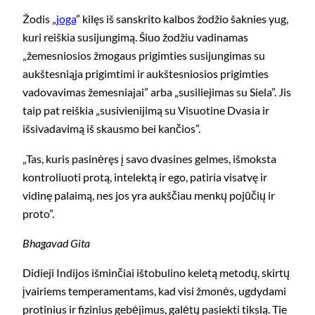
Žodis „
joga
” kilęs iš sanskrito kalbos žodžio šaknies yug,
kuri reiškia susijungimą. Šiuo žodžiu vadinamas
„žemesniosios žmogaus prigimties susijungimas su
aukštesniąja prigimtimi ir aukštesniosios prigimties
vadovavimas žemesniajai” arba „susiliejimas su Siela”. Jis
taip pat reiškia „susivienijimą su Visuotine Dvasia ir
išsivadavimą iš skausmo bei kan­čios”.
„Tas, kuris pasinėręs į savo dvasines gelmes, išmoksta
kontro­liuoti protą, intelektą ir ego, patiria visatvę ir
vidinę palaimą, nes jos yra aukščiau menkų pojūčių ir
proto”.
Bhagavad Gita
Didieji Indijos išminčiai ištobulino keletą metodų, skirtų
įvairiems temperamentams, kad visi žmonės, ugdydami
protinius ir fizinius gebėjimus, galėtų pasiekti tikslą. Tie