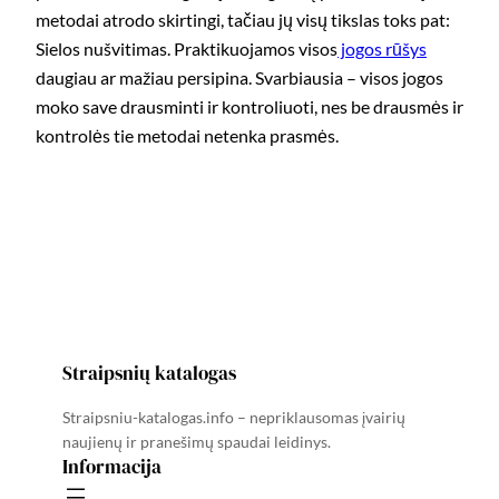
metodai atrodo skirtingi, tačiau jų visų tikslas toks pat:
Sielos nušvitimas. Praktikuojamos visos
jogos rūšys
daugiau ar mažiau persipina. Svarbiausia – visos jogos
moko save drausminti ir kon­troliuoti, nes be drausmės ir
kontrolės tie metodai netenka prasmės.
Straipsnių katalogas
Straipsniu-katalogas.info – nepriklausomas įvairių
naujienų ir pranešimų spaudai leidinys.
Informacija