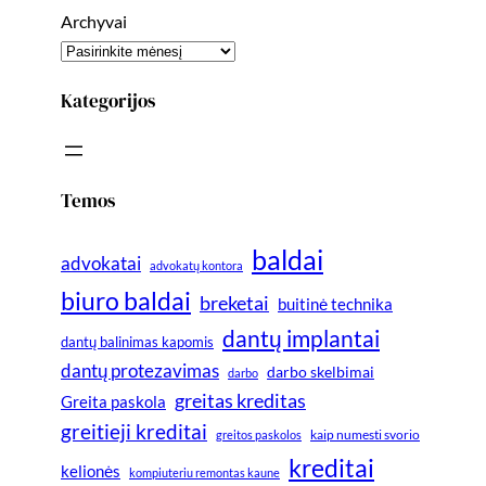
Archyvai
Kategorijos
Temos
baldai
advokatai
advokatų kontora
biuro baldai
breketai
buitinė technika
dantų implantai
dantų balinimas kapomis
dantų protezavimas
darbo skelbimai
darbo
greitas kreditas
Greita paskola
greitieji kreditai
greitos paskolos
kaip numesti svorio
kreditai
kelionės
kompiuteriu remontas kaune