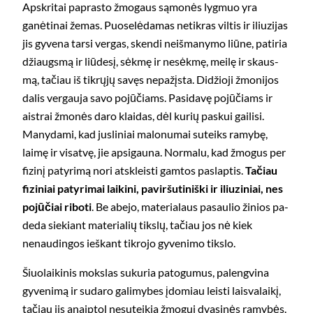
Apskritai paprasto žmogaus sąmonės lygmuo yra
ganėtinai žemas. Puoselėdamas netikras viltis ir iliuzijas
jis gyvena tarsi vergas, skendi neišmanymo liūne, patiria
džiaugsmą ir liūdesį, sėkmę ir nesėkmę, meilę ir skaus­
mą, tačiau iš tikrųjų savęs nepažįsta. Didžioji žmonijos
dalis vergauja sa­vo pojūčiams. Pasidavę pojūčiams ir
aistrai žmonės daro klaidas, dėl kurių paskui gailisi.
Manydami, kad jusliniai malonumai suteiks ramybę,
laimę ir visatvę, jie apsigauna. Normalu, kad žmogus per
fizinį patyrimą nori atskleisti gamtos paslaptis.
Tačiau
fiziniai patyrimai laikini, paviršutiniški ir iliuziniai, nes
pojūčiai riboti
. Be abejo, materialaus pasaulio žinios pa­
deda siekiant materialių tikslų, tačiau jos nė kiek
nenaudingos ieškant tik­rojo gyvenimo tikslo.
Šiuolaikinis mokslas sukuria patogumus, palengvina
gyvenimą ir su­daro galimybes įdomiau leisti laisvalaikį,
tačiau jis anaiptol nesuteikia žmo­gui dvasinės ramybės.