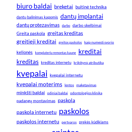
biuro baldai
breketai
buitinė technika
dantų implantai
dantų balinimas kapomis
dantų protezavimas
darbo skelbimai
darbo
greitas kreditas
Greita paskola
greitieji kreditai
greitos paskolos
kaip numesti svorio
kreditai
kelionės
kompiuteriu remontas kaune
kreditas
kreditas internetu
krikštynų atributika
kvepalai
kvepalai internetu
kvepalai moterims
lentos
maketavimas
minkšti baldai
odiniai baldai
odontologijos klinika
paskola
padangų montavimas
paskolos
paskola internetu
paskolos internetu
prekės kūdikiams
pertvaros