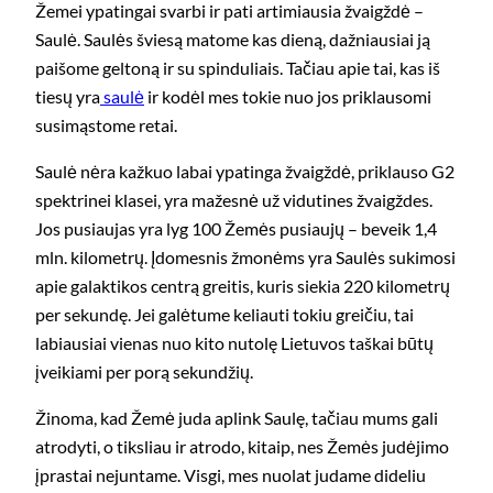
Žemei ypatingai svarbi ir pati artimiausia žvaigždė –
Saulė. Saulės šviesą matome kas dieną, dažniausiai ją
paišome geltoną ir su spinduliais. Tačiau apie tai, kas iš
tiesų yra
saulė
ir kodėl mes tokie nuo jos priklausomi
susimąstome retai.
Saulė nėra kažkuo labai ypatinga žvaigždė, priklauso G2
spektrinei klasei, yra mažesnė už vidutines žvaigždes.
Jos pusiaujas yra lyg 100 Žemės pusiaujų – beveik 1,4
mln. kilometrų. Įdomesnis žmonėms yra Saulės sukimosi
apie galaktikos centrą greitis, kuris siekia 220 kilometrų
per sekundę. Jei galėtume keliauti tokiu greičiu, tai
labiausiai vienas nuo kito nutolę Lietuvos taškai būtų
įveikiami per porą sekundžių.
Žinoma, kad Žemė juda aplink Saulę, tačiau mums gali
atrodyti, o tiksliau ir atrodo, kitaip, nes Žemės judėjimo
įprastai nejuntame. Visgi, mes nuolat judame dideliu