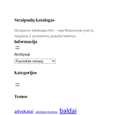
Straipsnių katalogas
Straipsniu-katalogas.info – nepriklausomas įvairių
naujienų ir pranešimų spaudai leidinys.
Informacija
Archyvai
Kategorijos
Temos
baldai
advokatai
advokatų kontora