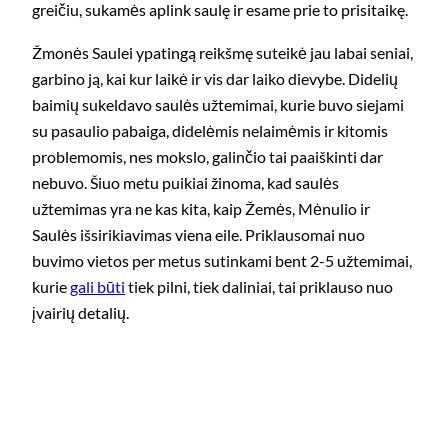
greičiu, sukamės aplink saulę ir esame prie to prisitaikę.
Žmonės Saulei ypatingą reikšmę suteikė jau labai seniai,
garbino ją, kai kur laikė ir vis dar laiko dievybe. Didelių
baimių sukeldavo saulės užtemimai, kurie buvo siejami
su pasaulio pabaiga, didelėmis nelaimėmis ir kitomis
problemomis, nes mokslo, galinčio tai paaiškinti dar
nebuvo. Šiuo metu puikiai žinoma, kad saulės
užtemimas yra ne kas kita, kaip Žemės, Mėnulio ir
Saulės išsirikiavimas viena eile. Priklausomai nuo
buvimo vietos per metus sutinkami bent 2-5 užtemimai,
kurie
gali būti
tiek pilni, tiek daliniai, tai priklauso nuo
įvairių detalių.