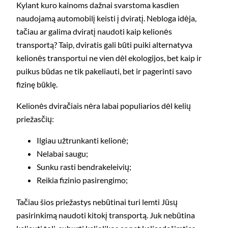
Kylant kuro kainoms dažnai svarstoma kasdien
naudojamą automobilį keisti į dviratį. Nebloga idėja,
tačiau ar galima dviratį naudoti kaip kelionės
transportą? Taip, dviratis gali būti puiki alternatyva
kelionės transportui ne vien dėl ekologijos, bet kaip ir
puikus būdas ne tik pakeliauti, bet ir pagerinti savo
fizinę būklę.
Kelionės dviračiais nėra labai populiarios dėl kelių
priežasčių:
Ilgiau užtrunkanti kelionė;
Nelabai saugu;
Sunku rasti bendrakeleivių;
Reikia fizinio pasirengimo;
Tačiau šios priežastys nebūtinai turi lemti Jūsų
pasirinkimą naudoti kitokį transportą. Juk nebūtina