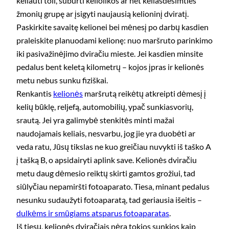
keliauti toli, suburti keliolikos ar net keliasdešimties
žmonių grupę ar įsigyti naujausią kelioninį dviratį.
Paskirkite savaitę kelionei bei mėnesį po darbų kasdien
praleiskite planuodami kelionę: nuo maršruto parinkimo
iki pasivažinėjimo dviračiu mieste. Jei kasdien minsite
pedalus bent keletą kilometrų – kojos įpras ir kelionės
metu nebus sunku fiziškai.
Renkantis
kelionės
maršrutą reikėtų atkreipti dėmesį į
kelių būklę, reljefą, automobilių, ypač sunkiasvorių,
srautą. Jei yra galimybė stenkitės minti mažai
naudojamais keliais, nesvarbu, jog jie yra duobėti ar
veda ratu, Jūsų tikslas ne kuo greičiau nuvykti iš taško A
į tašką B, o apsidairyti aplink save. Kelionės dviračiu
metu daug dėmesio reiktų skirti gamtos grožiui, tad
siūlyčiau nepamiršti fotoaparato. Tiesa, minant pedalus
nesunku sudaužyti fotoaparatą, tad geriausia išeitis –
dulkėms ir smūgiams atsparus fotoaparatas
.
Iš tiesų, kelionės dviračiais nėra tokios sunkios kaip