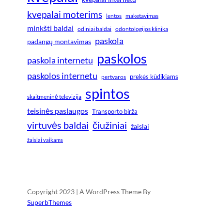
kvepalai moterims
lentos
maketavimas
minkšti baldai
odiniai baldai
odontologijos klinika
paskola
padangų montavimas
paskolos
paskola internetu
paskolos internetu
prekės kūdikiams
pertvaros
spintos
skaitmeninė televizija
teisinės paslaugos
Transporto birža
virtuvės baldai
čiužiniai
žaislai
žaislai vaikams
Copyright 2023 | A WordPress Theme By
SuperbThemes