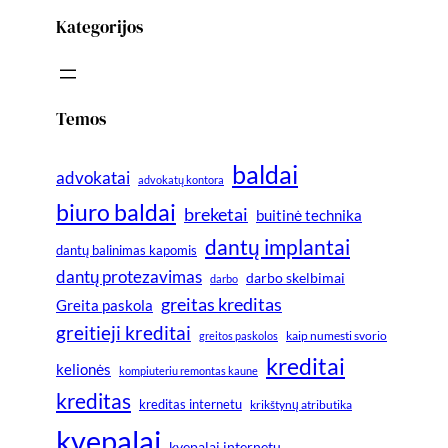
Kategorijos
Temos
baldai
advokatai
advokatų kontora
biuro baldai
breketai
buitinė technika
dantų implantai
dantų balinimas kapomis
dantų protezavimas
darbo skelbimai
darbo
greitas kreditas
Greita paskola
greitieji kreditai
greitos paskolos
kaip numesti svorio
kreditai
kelionės
kompiuteriu remontas kaune
kreditas
kreditas internetu
krikštynų atributika
kvepalai
kvepalai internetu