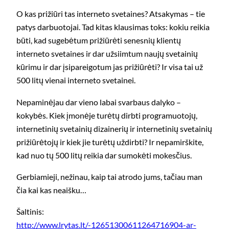
O kas prižiūri tas interneto svetaines? Atsakymas – tie
patys darbuotojai. Tad kitas klausimas toks: kokiu reikia
būti, kad sugebėtum prižiūrėti senesnių klientų
interneto svetaines ir dar užsiimtum naujų svetainių
kūrimu ir dar įsipareigotum jas prižiūrėti? Ir visa tai už
500 litų vienai interneto svetainei.
Nepaminėjau dar vieno labai svarbaus dalyko –
kokybės. Kiek įmonėje turėtų dirbti programuotojų,
internetinių svetainių dizainerių ir internetinių svetainių
prižiūrėtojų ir kiek jie turėtų uždirbti? Ir nepamirškite,
kad nuo tų 500 litų reikia dar sumokėti mokesčius.
Gerbiamieji, nežinau, kaip tai atrodo jums, tačiau man
čia kai kas neaišku…
Šaltinis:
http://www.lrytas.lt/-12651300611264716904-ar-