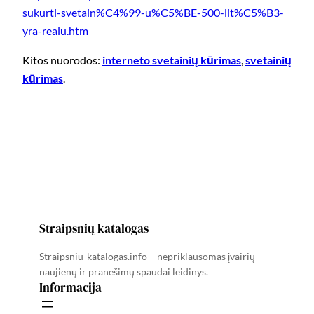
sukurti-svetain%C4%99-u%C5%BE-500-lit%C5%B3-
yra-realu.htm
Kitos nuorodos:
interneto svetainių kūrimas
,
svetainių
kūrimas
.
Straipsnių katalogas
Straipsniu-katalogas.info – nepriklausomas įvairių
naujienų ir pranešimų spaudai leidinys.
Informacija