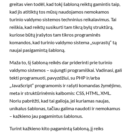
greitas vien todėl, kad tokį šabloną reiktų gamintis taip,
kad jis atitiktų tos mūsų naudojamos nemokamos
turinio valdymo sistemos techninius reikalavimus. Tai
reiškia, kad reiktų susikurti tam tikrą bylų struktūrą,
kuriose būtų įrašytos tam tikros programinės
komandos, kad turinio valdymo sistema „suprastų“ tą
naujai pasigamintą šabloną.
Maža to, šį šabloną reikės dar priderinti prie turinio
valdymo sistemos – sujungti programiškai. Vadinasi, gali
tekti programuoti, pavyzdžiui, su PHP ir/arba
„JavaScript“ programomis ir rašyti komandas žymėjimo,
meta ir struktūrinėmis kalbomis: CSS, HTML, XML.
Noriu pabrėžti, kad tai galioja, jei kuriamas naujas,
unikalus šablonas, tačiau galima naudoti ir nemokamus
– kažkieno jau pagamintus šablonus.
Turint kažkieno kito pagamintą šabloną, jį reiks