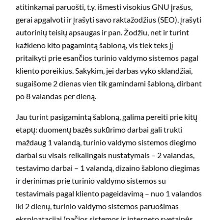
atitinkamai paruošti, t.y. išmesti visokius GNU įrašus,
gerai apgalvoti ir įrašyti savo raktažodžius (SEO), įrašyti
autorinių teisių apsaugas ir pan. Žodžiu, net ir turint
kažkieno kito pagamintą šabloną, vis tiek teks jį
pritaikyti prie esančios turinio valdymo sistemos pagal
kliento poreikius. Sakykim, jei darbas vyko sklandžiai,
sugaišome 2 dienas vien tik gamindami šabloną, dirbant
po 8 valandas per dieną.
Jau turint pasigamintą šabloną, galima pereiti prie kitų
etapų: duomenų bazės sukūrimo darbai gali trukti
maždaug 1 valandą, turinio valdymo sistemos diegimo
darbai su visais reikalingais nustatymais – 2 valandas,
testavimo darbai – 1 valandą, dizaino šablono diegimas
ir derinimas prie turinio valdymo sistemos su
testavimais pagal kliento pageidavimą – nuo 1 valandos
iki 2 dienų, turinio valdymo sistemos paruošimas
eksploatacijai (pačios sistemos ir interneto svetainės