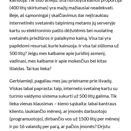
(400 litų skirtumas) yra mažų mažiausiai neadekvati.
Beje, aš sąmoningai į skaičiavimus dar neįtraukiau
internetinės svetainės talpinimą metams jų serveryje
kartu su elektroninio pašto dėžutėmis bei nuolatinę
svetainės priežiūros ir palaikymo kainą. Visa tai yra
papildomi resursai, kurie kainuoja. Ir visa tai siūloma už
500 litų? Jeigu mes kalbame apie juridinį asmenį,
vadinasi, mes kalbame ir apie mokesčius bei kitas
išlaidas. Tai kas lieka?
Gerbiamieji, pagaliau mes jau prieiname prie išvadų.
Viskas labai paprasta: taip, interneto svetainę kartu su
turinio valdymo sistema sukurti už 500 litų galima. Tik
lieka vienas klausimas – kieno sąskaita: labai kantraus
kliento, laukiančio mėnesį, ar įmonės darbuotojo
(programuotojo), dirbančio vos už 1500 litų per mėnesį
ir po 16 valandų per parą, ar pačios įmonės? Drįstu