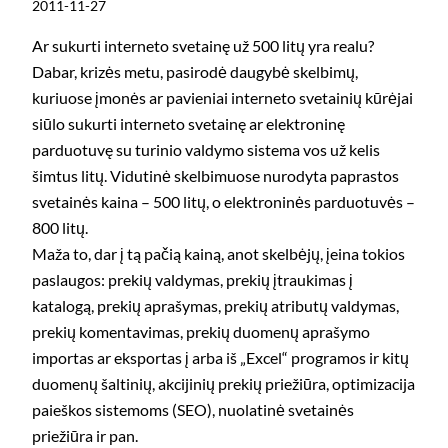
2011-11-27
Ar sukurti interneto svetainę už 500 litų yra realu?
Dabar, krizės metu, pasirodė daugybė skelbimų,
kuriuose įmonės ar pavieniai interneto svetainių kūrėjai
siūlo sukurti interneto svetainę ar elektroninę
parduotuvę su turinio valdymo sistema vos už kelis
šimtus litų. Vidutinė skelbimuose nurodyta paprastos
svetainės kaina – 500 litų, o elektroninės parduotuvės –
800 litų.
Maža to, dar į tą pačią kainą, anot skelbėjų, įeina tokios
paslaugos: prekių valdymas, prekių įtraukimas į
katalogą, prekių aprašymas, prekių atributų valdymas,
prekių komentavimas, prekių duomenų aprašymo
importas ar eksportas į arba iš „Excel“ programos ir kitų
duomenų šaltinių, akcijinių prekių priežiūra, optimizacija
paieškos sistemoms (SEO), nuolatinė svetainės
priežiūra ir pan.