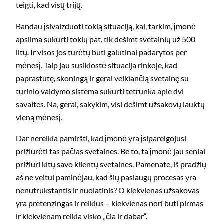
teigti, kad visų trijų.
Bandau įsivaizduoti tokią situaciją, kai, tarkim, įmonė
apsiima sukurti tokių pat, tik dešimt svetainių už 500
litų. Ir visos jos turėtų būti galutinai padarytos per
mėnesį. Taip jau susiklostė situacija rinkoje, kad
paprastutę, skoningą ir gerai veikiančią svetainę su
turinio valdymo sistema sukurti tetrunka apie dvi
savaites. Na, gerai, sakykim, visi dešimt užsakovų lauktų
vieną mėnesį.
Dar nereikia pamiršti, kad įmonė yra įsipareigojusi
prižiūrėti tas pačias svetaines. Be to, ta įmonė jau seniai
prižiūri kitų savo klientų svetaines. Pamenate, iš pradžių
aš ne veltui paminėjau, kad šių paslaugų procesas yra
nenutrūkstantis ir nuolatinis? O kiekvienas užsakovas
yra pretenzingas ir reiklus – kiekvienas nori būti pirmas
ir kiekvienam reikia visko „čia ir dabar“.