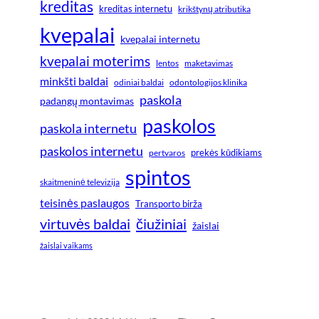
kreditas
kreditas internetu
krikštynų atributika
kvepalai
kvepalai internetu
kvepalai moterims
lentos
maketavimas
minkšti baldai
odiniai baldai
odontologijos klinika
paskola
padangų montavimas
paskolos
paskola internetu
paskolos internetu
prekės kūdikiams
pertvaros
spintos
skaitmeninė televizija
teisinės paslaugos
Transporto birža
virtuvės baldai
čiužiniai
žaislai
žaislai vaikams