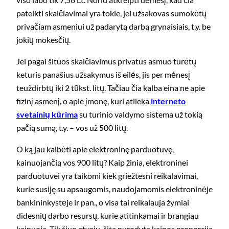
pateikti skaičiavimai yra tokie, jei užsakovas sumokėtų
privačiam asmeniui už padarytą darbą grynaisiais, t.y. be
jokių mokesčių.
Jei pagal šituos skaičiavimus privatus asmuo turėtų
keturis panašius užsakymus iš eilės, jis per mėnesį
teuždirbtų iki 2 tūkst. litų. Tačiau čia kalba eina ne apie
fizinį asmenį, o apie įmonę, kuri atlieka
interneto
svetainių kūrimą
su turinio valdymo sistema už tokią
pačią sumą, t.y. – vos už 500 litų.
O ką jau kalbėti apie elektroninę parduotuvę,
kainuojančią vos 900 litų? Kaip žinia, elektroninei
parduotuvei yra taikomi kiek griežtesni reikalavimai,
kurie susiję su apsaugomis, naudojamomis elektroninėje
bankininkystėje ir pan., o visa tai reikalauja žymiai
didesnių darbo resursų, kurie atitinkamai ir brangiau
kainuoja. Tik šiuo atveju, šita nurodyta kainos proporcija