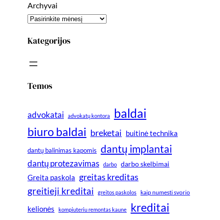
Archyvai
Kategorijos
Temos
baldai
advokatai
advokatų kontora
biuro baldai
breketai
buitinė technika
dantų implantai
dantų balinimas kapomis
dantų protezavimas
darbo skelbimai
darbo
greitas kreditas
Greita paskola
greitieji kreditai
greitos paskolos
kaip numesti svorio
kreditai
kelionės
kompiuteriu remontas kaune