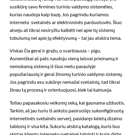
susikūrę savo firmines turinio valdymo sistemėles,
kurias naudoja kaip bazę. Jos pagrindu kuriamos
interneto svetainės ar elektroninės parduotuvės. Šiuo
atveju aš tikrai nesiryžtu kalbėti nei apie tų sistemų
tobulumą nei apie jų efektyvumą – tai jau atskira tema.
Viskas čia gerai ir gražu, o svarbiausia – pigu.
Asmeniškai aš pats naudoju vieną laisvai prieinamą ir
nemokamą sistemą iš šiuo metu pasaulyje
populiariausių ir gerai žinomų turinio valdymo sistemų.
Jos pagrindu esu sukūręs nemažai svetainių, tad tikrai
žinau tą procesą ir orientuojuosi, kiek tai kainuoja.
Toliau papasakosiu veiksmų seką, kai gaunama užduotis.
Tarkim, aš jau turiu iš anksto pasiruošęs sukonfigūruotą
internetinės svetainės serverį, pasidaręs keletą dizaino
šablonų ir visa kita. Sukuriu atskirą katalogą, kuris bus
skirtas kliento interneto svetainei talpinti ir kuris dirbs