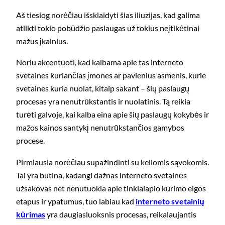
Aš tiesiog norėčiau išsklaidyti šias iliuzijas, kad galima
atlikti tokio pobūdžio paslaugas už tokius neįtikėtinai
mažus įkainius.
Noriu akcentuoti, kad kalbama apie tas interneto
svetaines kuriančias įmones ar pavienius asmenis, kurie
svetaines kuria nuolat, kitaip sakant – šių paslaugų
procesas yra nenutrūkstantis ir nuolatinis. Tą reikia
turėti galvoje, kai kalba eina apie šių paslaugų kokybės ir
mažos kainos santykį nenutrūkstančios gamybos
procese.
Pirmiausia norėčiau supažindinti su keliomis sąvokomis.
Tai yra būtina, kadangi dažnas interneto svetainės
užsakovas net nenutuokia apie tinklalapio kūrimo eigos
etapus ir ypatumus, tuo labiau kad
interneto svetainių
kūrimas
yra daugiasluoksnis procesas, reikalaujantis