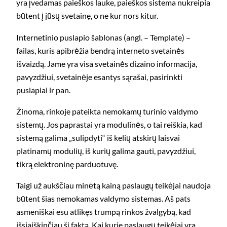
yra įvedamas paieškos lauke, paieškos sistema nukreipia
būtent į jūsų svetainę, o ne kur nors kitur.
Internetinio puslapio šablonas (angl. – Template) –
failas, kuris apibrėžia bendrą interneto svetainės
išvaizdą. Jame yra visa svetainės dizaino informacija,
pavyzdžiui, svetainėje esantys sąrašai, pasirinkti
puslapiai ir pan.
Žinoma, rinkoje pateikta nemokamų turinio valdymo
sistemų. Jos paprastai yra modulinės, o tai reiškia, kad
sistemą galima „sulipdyti“ iš kelių atskirų laisvai
platinamų modulių, iš kurių galima gauti, pavyzdžiui,
tikrą elektroninę parduotuvę.
Taigi už aukščiau minėtą kainą paslaugų teikėjai naudoja
būtent šias nemokamas valdymo sistemas. Aš pats
asmeniškai esu atlikęs trumpą rinkos žvalgybą, kad
išsiaiškinčiau šį faktą. Kai kurie paslaugų teikėjai yra