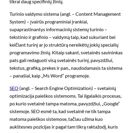
tikrai daug specifinių žinių.
Turinio valdymo sistema (angl. – Content Management
System) – įvairūs programiniai įrankiai,
supaprastinantys informacinių sistemų turinio –
tekstinio ir grafinio – valdymą taip, kad sukuriant bei
keičiant turinį ar jo struktūrą nereikėtų jokių specialių
programavimo žinių. Kitaip sakant, svetainės savininkas
pats gali redaguoti visą svetainės turinį, pavyzdžiui,
tekstus, grafiką, prekes ir pan., naudodamasis ta sistema
– panašiai, kaip „Ms Word“ programoje.
SEO
(angl. – Search Engine Optimization) – svetainių
optimizacija paieškos sistemoms. Tai ilgalaikis procesas,
po kurio svetainė tampa matoma, pavyzdžiui, „Google“
sistemoje. SEO esmė ta, kad svetainė ne tik tampa
matoma paieškos sistemose, tačiau užima kuo
aukštesnes pozicijas ir pagal tam tikrą raktažodį, kuris