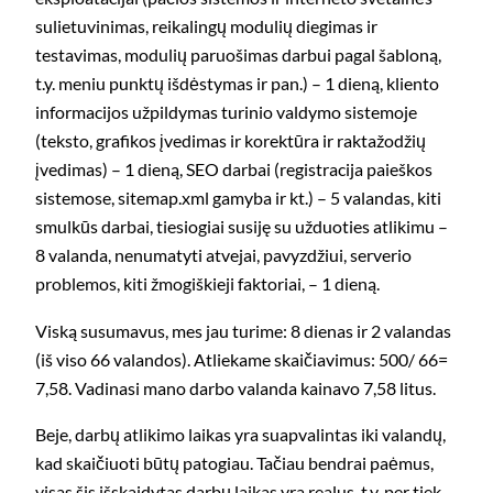
sulietuvinimas, reikalingų modulių diegimas ir
testavimas, modulių paruošimas darbui pagal šabloną,
t.y. meniu punktų išdėstymas ir pan.) – 1 dieną, kliento
informacijos užpildymas turinio valdymo sistemoje
(teksto, grafikos įvedimas ir korektūra ir raktažodžių
įvedimas) – 1 dieną, SEO darbai (registracija paieškos
sistemose, sitemap.xml gamyba ir kt.) – 5 valandas, kiti
smulkūs darbai, tiesiogiai susiję su užduoties atlikimu –
8 valanda, nenumatyti atvejai, pavyzdžiui, serverio
problemos, kiti žmogiškieji faktoriai, – 1 dieną.
Viską susumavus, mes jau turime: 8 dienas ir 2 valandas
(iš viso 66 valandos). Atliekame skaičiavimus: 500/ 66=
7,58. Vadinasi mano darbo valanda kainavo 7,58 litus.
Beje, darbų atlikimo laikas yra suapvalintas iki valandų,
kad skaičiuoti būtų patogiau. Tačiau bendrai paėmus,
visas šis išskaidytas darbų laikas yra realus, t.y. per tiek