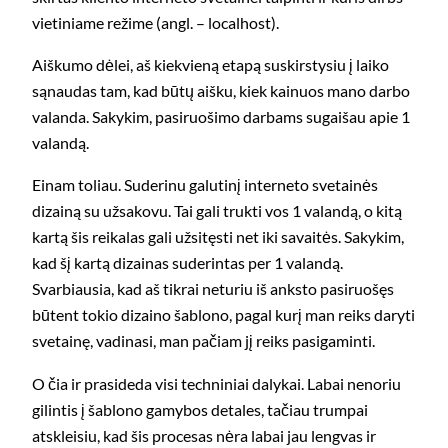
vietiniame režime (angl. – localhost).
Aiškumo dėlei, aš kiekvieną etapą suskirstysiu į laiko
sąnaudas tam, kad būtų aišku, kiek kainuos mano darbo
valanda. Sakykim, pasiruošimo darbams sugaišau apie 1
valandą.
Einam toliau. Suderinu galutinį interneto svetainės
dizainą su užsakovu. Tai gali trukti vos 1 valandą, o kitą
kartą šis reikalas gali užsitęsti net iki savaitės. Sakykim,
kad šį kartą dizainas suderintas per 1 valandą.
Svarbiausia, kad aš tikrai neturiu iš anksto pasiruošęs
būtent tokio dizaino šablono, pagal kurį man reiks daryti
svetainę, vadinasi, man pačiam jį reiks pasigaminti.
O čia ir prasideda visi techniniai dalykai. Labai nenoriu
gilintis į šablono gamybos detales, tačiau trumpai
atskleisiu, kad šis procesas nėra labai jau lengvas ir