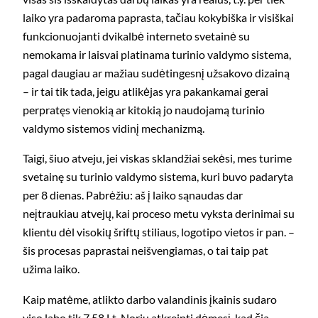
laiko yra padaroma paprasta, tačiau kokybiška ir visiškai
funkcionuojanti dvikalbė interneto svetainė su
nemokama ir laisvai platinama turinio valdymo sistema,
pagal daugiau ar mažiau sudėtingesnį užsakovo dizainą
– ir tai tik tada, jeigu atlikėjas yra pakankamai gerai
perpratęs vienokią ar kitokią jo naudojamą turinio
valdymo sistemos vidinį mechanizmą.
Taigi, šiuo atveju, jei viskas sklandžiai sekėsi, mes turime
svetainę su turinio valdymo sistema, kuri buvo padaryta
per 8 dienas. Pabrėžiu: aš į laiko sąnaudas dar
neįtraukiau atvejų, kai proceso metu vyksta derinimai su
klientu dėl visokių šriftų stiliaus, logotipo vietos ir pan. –
šis procesas paprastai neišvengiamas, o tai taip pat
užima laiko.
Kaip matėme, atlikto darbo valandinis įkainis sudaro
viso labo tik 7,58 Lt. Noriu atkreipti dėmesį, kad čia