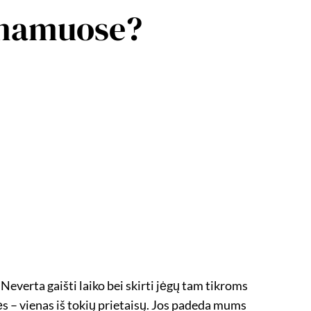
e namuose?
Neverta gaišti laiko bei skirti jėgų tam tikroms
ės – vienas iš tokių prietaisų. Jos padeda mums