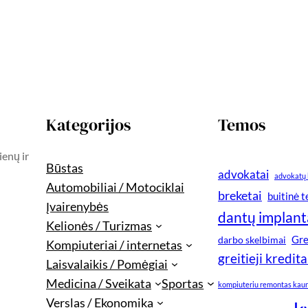
Kategorijos
Temos
ienų ir
Būstas
advokatai
advokatų 
Automobiliai / Motociklai
breketai
buitinė 
Įvairenybės
dantų implant
Kelionės / Turizmas
Gre
darbo skelbimai
Kompiuteriai / internetas
greitieji kredita
Laisvalaikis / Pomėgiai
Medicina / Sveikata
Sportas
kompiuteriu remontas kau
Verslas / Ekonomika