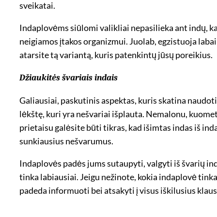
sveikatai.
Indaplovėms siūlomi valikliai nepasilieka ant indų, kad
neigiamos įtakos organizmui. Juolab, egzistuoja labai 
atarsite tą variantą, kuris patenkintų jūsų poreikius.
Džiaukitės švariais indais
Galiausiai, paskutinis aspektas, kuris skatina naudot
lėkštę, kuri yra nešvariai išplauta. Nemalonu, kuomet
prietaisu galėsite būti tikras, kad išimtas indas iš in
sunkiausius nešvarumus.
Indaplovės padės jums sutaupyti, valgyti iš švarių ind
tinka labiausiai. Jeigu nežinote, kokia indaplovė tink
padeda informuoti bei atsakyti į visus iškilusius klau