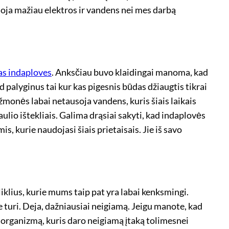
udoja mažiau elektros ir vandens nei mes darbą
s indaploves
. Anksčiau buvo klaidingai manoma, kad
palyginus tai kur kas pigesnis būdas džiaugtis tikrai
monės labai netausoja vandens, kuris šiais laikais
ulio ištekliais. Galima drąsiai sakyti, kad indaplovės
, kurie naudojasi šiais prietaisais. Jie iš savo
liklius, kurie mums taip pat yra labai kenksmingi.
e turi. Deja, dažniausiai neigiamą. Jeigu manote, kad
 organizmą, kuris daro neigiamą įtaką tolimesnei