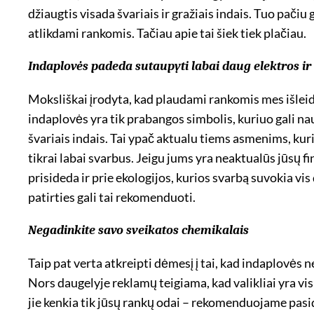
džiaugtis visada švariais ir gražiais indais. Tuo pač
atlikdami rankomis. Tačiau apie tai šiek tiek plačiau.
Indaplovės padeda sutaupyti labai daug elektros i
Moksliškai įrodyta, kad plaudami rankomis mes išle
indaplovės yra tik prabangos simbolis, kuriuo gali na
švariais indais. Tai ypač aktualu tiems asmenims, ku
tikrai labai svarbus. Jeigu jums yra neaktualūs jūsų f
prisideda ir prie ekologijos, kurios svarbą suvokia vi
patirties gali tai rekomenduoti.
Negadinkite savo sveikatos chemikalais
Taip pat verta atkreipti dėmesį į tai, kad indaplovės 
Nors daugelyje reklamų teigiama, kad valikliai yra vis
jie kenkia tik jūsų rankų odai – rekomenduojame pasi