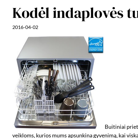
Kodėl indaplovės t
2016-04-02
Buitiniai prie
veikloms, kurios mums apsunkina gyvenimą, kai viską u