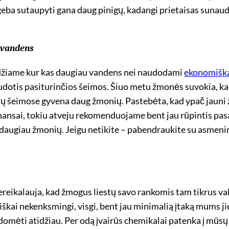
iu geba sutaupyti gana daug pinigų, kadangi prietaisas suna
r vandens
idžiame kur kas daugiau vandens nei naudodami
ekonomiška
udotis pasiturinčios šeimos. Šiuo metu žmonės suvokia, kad 
rių šeimose gyvena daug žmonių. Pastebėta, kad ypač jauni ž
inansai, tokiu atveju rekomenduojame bent jau rūpintis pasa
s daugiau žmonių. Jeigu netikite – pabendraukite su asmenimis
nereikalauja, kad žmogus liestų savo rankomis tam tikrus va
iškai nekenksmingi, visgi, bent jau minimalią įtaką mums ji
domėti atidžiau. Per odą įvairūs chemikalai patenka į mūsų