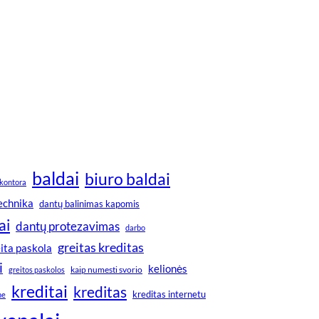
baldai
biuro baldai
kontora
technika
dantų balinimas kapomis
ai
dantų protezavimas
darbo
greitas kreditas
ita paskola
i
kelionės
greitos paskolos
kaip numesti svorio
kreditai
kreditas
kreditas internetu
ne