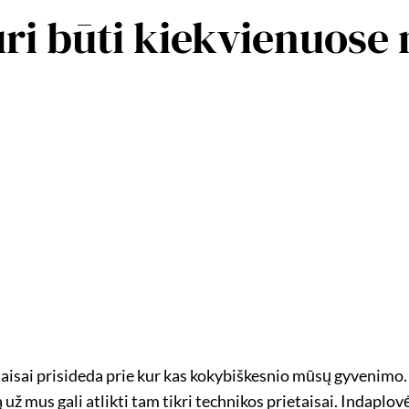
uri būti kiekvienuos
taisai prisideda prie kur kas kokybiškesnio mūsų gyvenimo. 
ž mus gali atlikti tam tikri technikos prietaisai. Indaplov