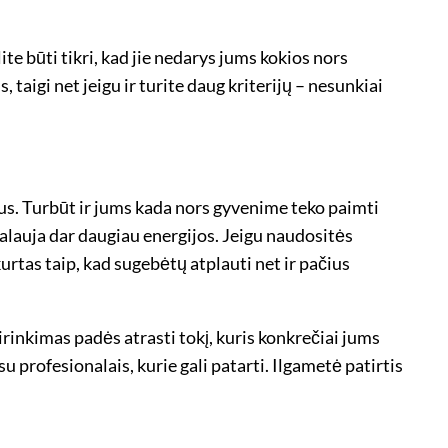
ite būti tikri, kad jie nedarys jums kokios nors
taigi net jeigu ir turite daug kriterijų – nesunkiai
ndus. Turbūt ir jums kada nors gyvenime teko paimti
kalauja dar daugiau energijos. Jeigu naudositės
kurtas taip, kad sugebėtų atplauti net ir pačius
irinkimas padės atrasti tokį, kuris konkrečiai jums
 profesionalais, kurie gali patarti. Ilgametė patirtis