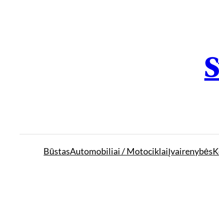
S
Būstas
Automobiliai / Motociklai
Įvairenybės
K