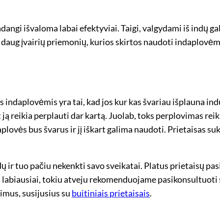
angi išvaloma labai efektyviai. Taigi, valgydami iš indų gal
daug įvairių priemonių, kurios skirtos naudoti indaplovėms, 
is indaplovėmis yra tai, kad jos kur kas švariau išplauna i
 ją reikia perplauti dar kartą. Juolab, toks perplovimas rei
daplovės bus švarus ir jį iškart galima naudoti. Prietaisas su
ų ir tuo pačiu nekenkti savo sveikatai. Platus prietaisų pas
a labiausiai, tokiu atveju rekomenduojame pasikonsultuoti su
simus, susijusius su
buitiniais prietaisais
.