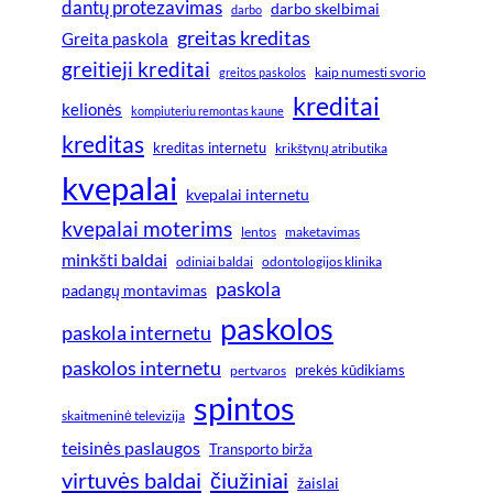
dantų protezavimas
darbo skelbimai
darbo
greitas kreditas
Greita paskola
greitieji kreditai
greitos paskolos
kaip numesti svorio
kreditai
kelionės
kompiuteriu remontas kaune
kreditas
kreditas internetu
krikštynų atributika
kvepalai
kvepalai internetu
kvepalai moterims
lentos
maketavimas
minkšti baldai
odiniai baldai
odontologijos klinika
paskola
padangų montavimas
paskolos
paskola internetu
paskolos internetu
prekės kūdikiams
pertvaros
spintos
skaitmeninė televizija
teisinės paslaugos
Transporto birža
virtuvės baldai
čiužiniai
žaislai