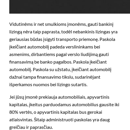
Vidutinėms ir net smulkioms įmonėms, gauti bankinį
lizingą nėra taip paprasta, todėl nebankinis lizingas yra
geriausias būdas įsigyti transporto priemonę. Paskola
įkeičiant automobilį padeda verslininkams bei
asmenims, dirbantiems pagal verslo liudijimą gauti
finansavimą be banko pagalbos. Paskola įkeičiant
automobilį. Paskola su užstatu, įkeičiant automobilį
dažnai tampa finansavimo tikslu, sudarinėjant
išperkamos nuomos bei lizingo sutartis.
Jei jūsų įmonė prekiauja automobiliais, apyvartinis
kapitalas, įkeitus parduodamus automobilius gausite iki
80% vertės, o apyvartinis kapitalas bus gerokai
atlaisvintas. Šitaip administruoti paskolas yra daug
greičiau ir paprasčiau.