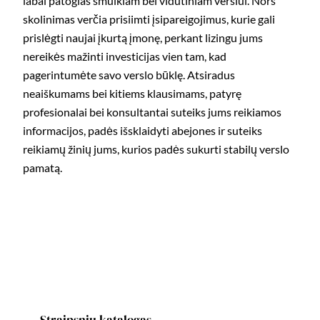
labai patogias smulkiam bei vidutiniam verslui. Nors
skolinimas verčia prisiimti įsipareigojimus, kurie gali
prislėgti naujai įkurtą įmonę, perkant lizingu jums
nereikės mažinti investicijas vien tam, kad
pagerintumėte savo verslo būklę. Atsiradus
neaiškumams bei kitiems klausimams, patyrę
profesionalai bei konsultantai suteiks jums reikiamos
informacijos, padės išsklaidyti abejones ir suteiks
reikiamų žinių jums, kurios padės sukurti stabilų verslo
pamatą.
Straipsnių katalogas