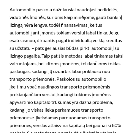
Automobilio paskola dažniausiai naudojasi nedidelės,
vidutinės įmonės, kurioms kaip minėjome, gauti bankinį
lizingą nėra lengva, todėl finansavimas įkeitus
automobilį ant įmonės tokiam verslui labai tinka. Jeigu
esate asmuo, dirbantis pagal individualią veiklą kreditas
su užstatu – pats geriausias būdas pirkti automobilį su
lizingo pagalba. Taip pat šis metodas labai tinkamas taksi
vairuotojams, bei kitoms įmonėms, teikiančioms tokias
paslaugas, kadangi jų uždarbis labai priklauso nuo
transporto priemonės. Paskolos su automobilio
įkeitimu ypač naudingos transporto priemonėmis
prekiaujančiam verslui, kadangi tokioms įmonėms
apyvartinio kapitalo trūkumas yra dažna problema,
kadangi jo viskas lieka perkamuose transporto
priemonėse. Įkeisdamas parduodamas transporto
priemones, verslas atlaisvina kapitalą bei gauna iki 80%
paskolą. Šis metodas taip pat leidžia įkeisti ir užsienio