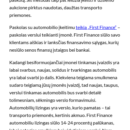
aukcione pirktus naudotas, daužtas transporto
priemones.
Paskolas su automobilio įkeitimu
teikia „First Finance“
–
paskolas verslui teikianti įmonė. First Finance siūlo savo
klientams aiškias ir lanksčias finansavimo sąlygas, kurių
nesiūlo senos finansų įstaigos bei bankai.
Kadangi besiformuojančiai įmonei tinkamas įvaizdis yra
labai svarbus, naujas, solidus ir tvarkingas automobilis
yra labai svarbi jo dalis. Kiekviena teigiama smulkmena
sudaro teigiamą jūsų įmonės įvaizdį, tad naujas, taupus,
verslui tinkamas automobilis bus svarbi detalė
tolimesniam, sėkmingo verslo formavimuisi.
Automobilių lizingas yra verslo, kurio pamatas – tai
transporto priemonės, kertinis akmuo. First Finance
automobiliu lizingas siūlo 14-24 procentų palūkanas,