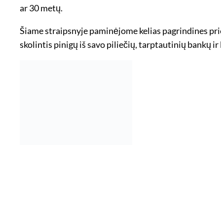
ar 30 metų.
Šiame straipsnyje paminėjome kelias pagrindines priež
skolintis pinigų iš savo piliečių, tarptautinių bankų ir