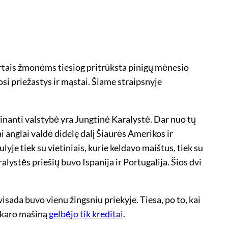
kartais žmonėms tiesiog pritrūksta pinigų mėnesio
mosi priežastys ir mąstai. Šiame straipsnyje
linanti valstybė yra Jungtinė Karalystė. Dar nuo tų
ai anglai valdė didelę dalį Šiaurės Amerikos ir
lyje tiek su vietiniais, kurie keldavo maištus, tiek su
lystės priešių buvo Ispanija ir Portugalija. Šios dvi
isada buvo vienu žingsniu priekyje. Tiesa, po to, kai
s karo mašiną
gelbėjo tik kreditai
.