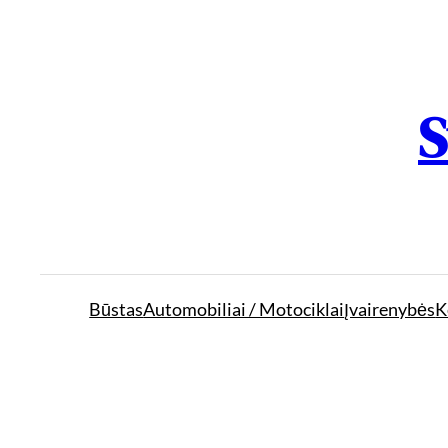
S
Būstas
Automobiliai / Motociklai
Įvairenybės
K