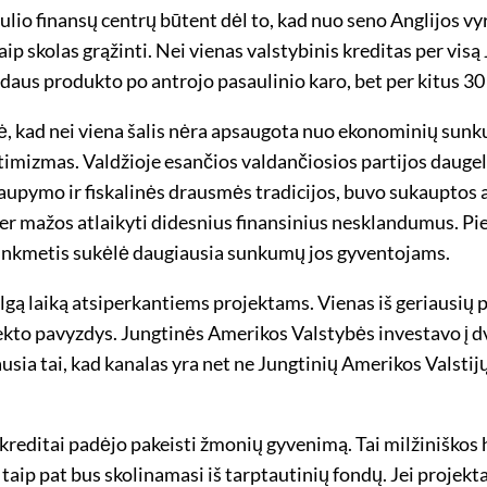
io finansų centrų būtent dėl to, kad nuo seno Anglijos vyri
kaip skolas grąžinti. Nei vienas valstybinis kreditas per vis
daus produkto po antrojo pasaulinio karo, bet per kitus 30 
, kad nei viena šalis nėra apsaugota nuo ekonominių sunkum
ptimizmas. Valdžioje esančios valdančiosios partijos daug
os taupymo ir fiskalinės drausmės tradicijos, buvo sukaupto
r mažos atlaikyti didesnius finansinius nesklandumus. Pietų 
sunkmetis sukėlė daugiausia sunkumų jos gyventojams.
 ilgą laiką atsiperkantiems projektams. Vienas iš geriausių 
jekto pavyzdys. Jungtinės Amerikos Valstybės investavo į 
sia tai, kad kanalas yra net ne Jungtinių Amerikos Valstijų 
reditai padėjo pakeisti žmonių gyvenimą. Tai milžiniškos h
ip pat bus skolinamasi iš tarptautinių fondų. Jei projekta