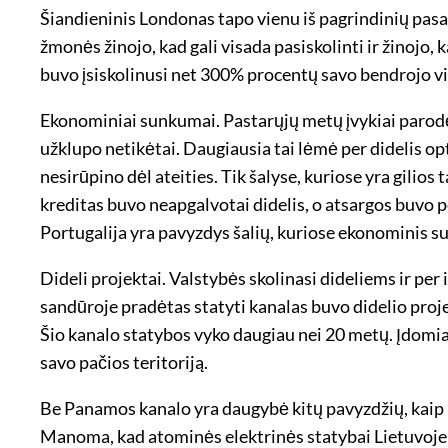
Šiandieninis Londonas tapo vienu iš pagrindinių pasaul
žmonės žinojo, kad gali visada pasiskolinti ir žinojo, 
buvo įsiskolinusi net 300% procentų savo bendrojo vi
Ekonominiai sunkumai. Pastarųjų metų įvykiai parodė
užklupo netikėtai. Daugiausia tai lėmė per didelis o
nesirūpino dėl ateities. Tik šalyse, kuriose yra gili
kreditas buvo neapgalvotai didelis, o atsargos buvo pe
Portugalija yra pavyzdys šalių, kuriose ekonominis 
Dideli projektai. Valstybės skolinasi dideliems ir per
sandūroje pradėtas statyti kanalas buvo didelio pro
Šio kanalo statybos vyko daugiau nei 20 metų. Įdomiau
savo pačios teritoriją.
Be Panamos kanalo yra daugybė kitų pavyzdžių, kaip k
Manoma, kad atominės elektrinės statybai Lietuvoje ta