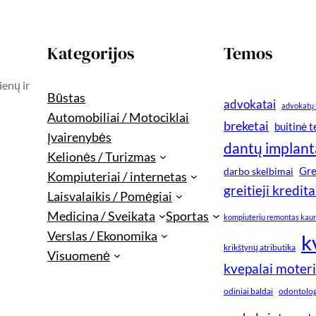
Kategorijos
Temos
ienų ir
Būstas
advokatai
advokatų 
Automobiliai / Motociklai
breketai
buitinė 
Įvairenybės
dantų implant
Kelionės / Turizmas
Gre
darbo skelbimai
Kompiuteriai / internetas
greitieji kredita
Laisvalaikis / Pomėgiai
Medicina / Sveikata
Sportas
kompiuteriu remontas kau
Verslas / Ekonomika
k
krikštynų atributika
Visuomenė
kvepalai moter
odiniai baldai
odontologi