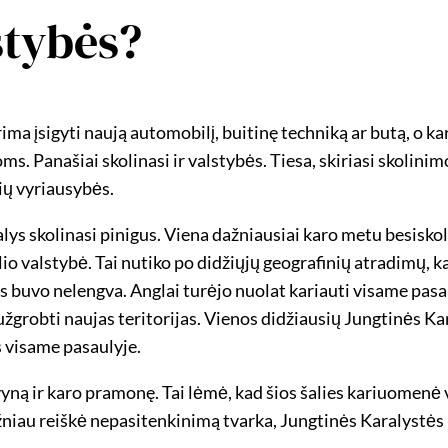
stybės?
ima įsigyti naują automobilį, buitinę techniką ar butą, o 
ms. Panašiai skolinasi ir valstybės. Tiesa, skiriasi skolini
ių vyriausybės.
šalys skolinasi pinigus. Viena dažniausiai karo metu besisko
aulio valstybė. Tai nutiko po didžiųjų geografinių atradimų, k
jas buvo nelengva. Anglai turėjo nuolat kariauti visame pasau
žgrobti naujas teritorijas. Vienos didžiausių Jungtinės Kara
s visame pasaulyje.
yną ir karo pramonę. Tai lėmė, kad šios šalies kariuomenė v
dažniau reiškė nepasitenkinimą tvarka, Jungtinės Karalystė