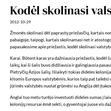
Kodėl skolinasi val
2012-10-29
Žmonės skolinasi dėl paprastų priežasčių, kartais nor
pabaigoje, taipogi, kartais skolinamasi net ir atostogo
papasakosime apie priežastis, kodėl skolinasi valstyb
Karai. Būtent karas yra dažniausia priežastis, kodėl 
laikų, kai ši šalis buvo didžiausia ir galingiausia pas
Pietryčių Azijos šalių. Išlaikyti tokias dideles koloni
kitomis Europos valstybėmis, kurios taip pat taikėsi u
jūrinės valstybės nuolat grūmėsi su Anglija dėl įtako
Anglai tuo metu turėjo investuoti dideles sumas į laiv
kolonijų resursai ėmė sekti, o gyventojai juose vis 