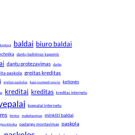
baldai
biuro baldai
kontora
technika
dantų balinimas kapomis
ai
dantų protezavimas
darbo
greitas kreditas
ita paskola
i
kelionės
greitos paskolos
kaip numesti svorio
kreditai
kreditas
kreditas internetu
ne
vepalai
kvepalai internetu
ims
minkšti baldai
lentos
maketavimas
paskola
padangų montavimas
jos klinika
paskolos