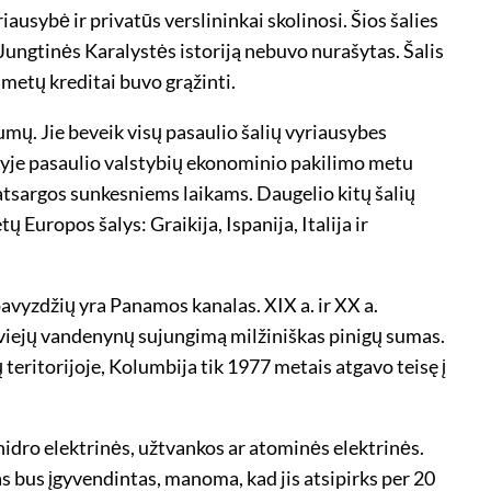
ausybė ir privatūs verslininkai skolinosi. Šios šalies
ą Jungtinės Karalystės istoriją nebuvo nurašytas. Šalis
metų kreditai buvo grąžinti.
ų. Jie beveik visų pasaulio šalių vyriausybes
elyje pasaulio valstybių ekonominio pakilimo metu
s atsargos sunkesniems laikams. Daugelio kitų šalių
Europos šalys: Graikija, Ispanija, Italija ir
pavyzdžių yra Panamos kanalas. XIX a. ir XX a.
dviejų vandenynų sujungimą milžiniškas pinigų sumas.
teritorijoje, Kolumbija tik 1977 metais atgavo teisę į
idro elektrinės, užtvankos ar atominės elektrinės.
s bus įgyvendintas, manoma, kad jis atsipirks per 20