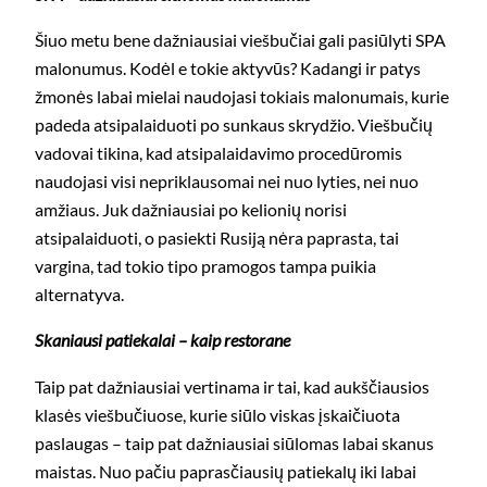
Šiuo metu bene dažniausiai viešbučiai gali pasiūlyti SPA
malonumus. Kodėl e tokie aktyvūs? Kadangi ir patys
žmonės labai mielai naudojasi tokiais malonumais, kurie
padeda atsipalaiduoti po sunkaus skrydžio. Viešbučių
vadovai tikina, kad atsipalaidavimo procedūromis
naudojasi visi nepriklausomai nei nuo lyties, nei nuo
amžiaus. Juk dažniausiai po kelionių norisi
atsipalaiduoti, o pasiekti Rusiją nėra paprasta, tai
vargina, tad tokio tipo pramogos tampa puikia
alternatyva.
Skaniausi patiekalai – kaip restorane
Taip pat dažniausiai vertinama ir tai, kad aukščiausios
klasės viešbučiuose, kurie siūlo viskas įskaičiuota
paslaugas – taip pat dažniausiai siūlomas labai skanus
maistas. Nuo pačiu paprasčiausių patiekalų iki labai