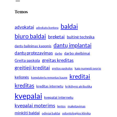
Temos
baldai
advokatai
advokatų kontora
biuro baldai
breketai
buitinė technika
dantų implantai
dantų balinimas kapomis
dantų protezavimas
darbo skelbimai
darbo
greitas kreditas
Greita paskola
greitieji kreditai
greitos paskolos
kaip numesti svorio
kreditai
kelionės
kompiuteriu remontas kaune
kreditas
kreditas internetu
krikštynų atributika
kvepalai
kvepalai internetu
kvepalai moterims
lentos
maketavimas
minkšti baldai
odiniai baldai
odontologijos klinika