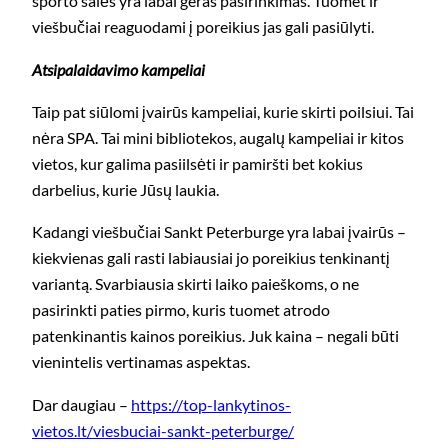
sporto salės yra labai geras pasirinkimas. Tuomet ir
viešbučiai reaguodami į poreikius jas gali pasiūlyti.
Atsipalaidavimo kampeliai
Taip pat siūlomi įvairūs kampeliai, kurie skirti poilsiui. Tai
nėra SPA. Tai mini bibliotekos, augalų kampeliai ir kitos
vietos, kur galima pasiilsėti ir pamiršti bet kokius
darbelius, kurie Jūsų laukia.
Kadangi viešbučiai Sankt Peterburge yra labai įvairūs –
kiekvienas gali rasti labiausiai jo poreikius tenkinantį
variantą. Svarbiausia skirti laiko paieškoms, o ne
pasirinkti paties pirmo, kuris tuomet atrodo
patenkinantis kainos poreikius. Juk kaina – negali būti
vienintelis vertinamas aspektas.
Dar daugiau –
https://top-lankytinos-
vietos.lt/viesbuciai-sankt-peterburge/