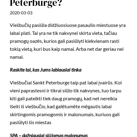
Peterburge?
2020-03-03
Viešbučių pasiūla didžiuosiuose pasaulio miestuose yra
labai plati. Tai yra ne tik nakvynei skirta vieta, tačiau
pramogų oazės, kurios gali pasiūlyti kiekvienam rasti
tokią vietą, kuri bus kaip namai. Arba net dar geriau nei
namai.
Raskite tai, kas Jums labiausiai tinka
Viešbučiai Sankt Peterburge taip pat labai įvairūs. Kol
vieni paprastesni ir tikrai siūlo tik nakvynes, tuo tarpu
kiti gali pateikti tiek daug pramogų, kad net nereikia
išeiti iš viešbučio, kad galėtumėte mėgautis labai
skirtingomis pramogomis ir malonumais, kuriuos gali
pasiūlyti šis miestas
SPA – dažniausiai siūlomas malonumas