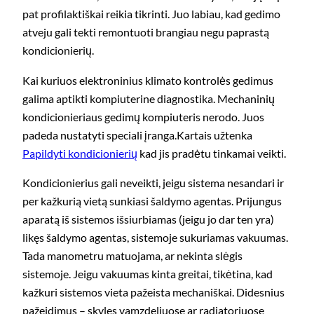
pat profilaktiškai reikia tikrinti. Juo labiau, kad gedimo
atveju gali tekti remontuoti brangiau negu paprastą
kondicionierių.
Kai kuriuos elektroninius klimato kontrolės gedimus
galima aptikti kompiuterine diagnostika. Mechaninių
kondicionieriaus gedimų kompiuteris nerodo. Juos
padeda nustatyti speciali įranga.Kartais užtenka
Papildyti kondicionierių
kad jis pradėtu tinkamai veikti.
Kondicionierius gali neveikti, jeigu sistema nesandari ir
per kažkurią vietą sunkiasi šaldymo agentas. Prijungus
aparatą iš sistemos išsiurbiamas (jeigu jo dar ten yra)
likęs šaldymo agentas, sistemoje sukuriamas vakuumas.
Tada manometru matuojama, ar nekinta slėgis
sistemoje. Jeigu vakuumas kinta greitai, tikėtina, kad
kažkuri sistemos vieta pažeista mechaniškai. Didesnius
pažeidimus – skyles vamzdeliuose ar radiatoriuose