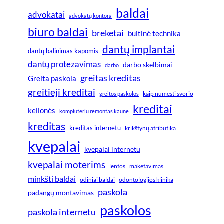
baldai
advokatai
advokatų kontora
biuro baldai
breketai
buitinė technika
dantų implantai
dantų balinimas kapomis
dantų protezavimas
darbo skelbimai
darbo
greitas kreditas
Greita paskola
greitieji kreditai
greitos paskolos
kaip numesti svorio
kreditai
kelionės
kompiuteriu remontas kaune
kreditas
kreditas internetu
krikštynų atributika
kvepalai
kvepalai internetu
kvepalai moterims
lentos
maketavimas
minkšti baldai
odiniai baldai
odontologijos klinika
paskola
padangų montavimas
paskolos
paskola internetu