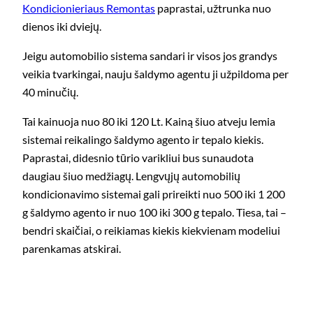
Kondicionieriaus Remontas
paprastai, užtrunka nuo
dienos iki dviejų.
Jeigu automobilio sistema sandari ir visos jos grandys
veikia tvarkingai, nauju šaldymo agentu ji užpildoma per
40 minučių.
Tai kainuoja nuo 80 iki 120 Lt. Kainą šiuo atveju lemia
sistemai reikalingo šaldymo agento ir tepalo kiekis.
Paprastai, didesnio tūrio varikliui bus sunaudota
daugiau šiuo medžiagų. Lengvųjų automobilių
kondicionavimo sistemai gali prireikti nuo 500 iki 1 200
g šaldymo agento ir nuo 100 iki 300 g tepalo. Tiesa, tai –
bendri skaičiai, o reikiamas kiekis kiekvienam modeliui
parenkamas atskirai.