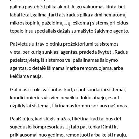
galima pastebėti plika akimi. Jeigu vakuumas kinta, bet
labai lėtai, galima įtarti atsiradus plika akimi nematomų
mikroskopinių pažeidimų. Jų ieškoma į sistemą prileidus
tepalo ir su specialiais dažais sumaišyto šaldymo agento.
Pašvietus ultravioletiniu prožektoriumi ta sistemos
vieta, per kurią sunkiasi agentas, pradeda švytėti. Radus
pažeistą vietą, iš sistemos vėl pašalinamas šaldymo
agentas, o detalė išimama ir arba remontuojama, arba
keičiama nauja.
Galimas ir toks variantas, kad, esant sandariai sistemai,
kondicionierius vis vien neveikia. Tokiu atveju, esant
užpildytai sistemai, tikrinamas kompresoriaus našumas.
Paaiškėjus, kad slėgis mažas, tikėtina, kad tai bus dėl
sugedusio kompresoriaus. Jį taip pat tenka išimti ir,
priklausomai nuo gedimo, remontuoti arba keisti nauju.