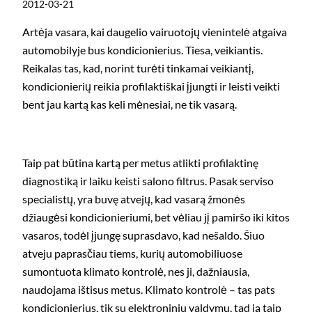
2012-03-21
Artėja vasara, kai daugelio vairuotojų vienintelė atgaiva
automobilyje bus kondicionierius. Tiesa, veikiantis.
Reikalas tas, kad, norint turėti tinkamai veikiantį,
kondicionierių reikia profilaktiškai įjungti ir leisti veikti
bent jau kartą kas keli mėnesiai, ne tik vasarą.
Taip pat būtina kartą per metus atlikti profilaktinę
diagnostiką ir laiku keisti salono filtrus. Pasak serviso
specialistų, yra buvę atvejų, kad vasarą žmonės
džiaugėsi kondicionieriumi, bet vėliau jį pamiršo iki kitos
vasaros, todėl įjungę suprasdavo, kad nešaldo. Šiuo
atveju paprasčiau tiems, kurių automobiliuose
sumontuota klimato kontrolė, nes ji, dažniausia,
naudojama ištisus metus. Klimato kontrolė – tas pats
kondicionierius, tik su elektroniniu valdymu, tad ją taip