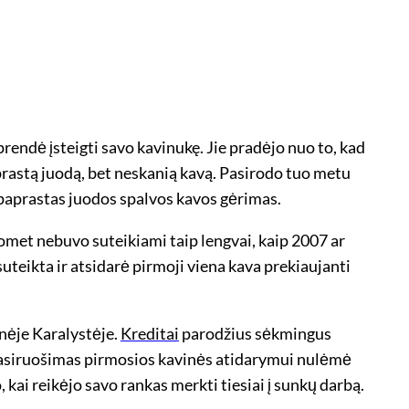
sprendė įsteigti savo kavinukę. Jie pradėjo nuo to, kad
rastą juodą, bet neskanią kavą. Pasirodo tuo metu
paprastas juodos spalvos kavos gėrimas.
met nebuvo suteikiami taip lengvai, kaip 2007 ar
uteikta ir atsidarė pirmoji viena kava prekiaujanti
inėje Karalystėje.
Kreditai
parodžius sėkmingus
d pasiruošimas pirmosios kavinės atidarymui nulėmė
kai reikėjo savo rankas merkti tiesiai į sunkų darbą.