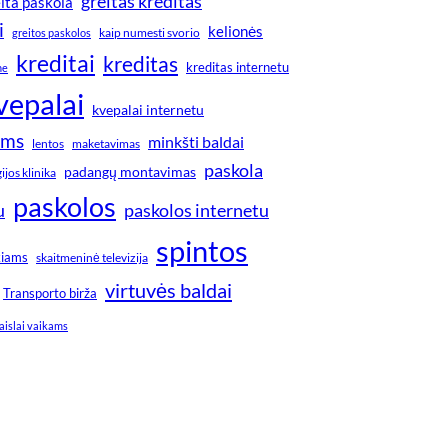
greitas kreditas
ita paskola
i
kelionės
greitos paskolos
kaip numesti svorio
kreditai
kreditas
kreditas internetu
ne
vepalai
kvepalai internetu
ims
minkšti baldai
lentos
maketavimas
paskola
padangų montavimas
jos klinika
paskolos
u
paskolos internetu
spintos
kiams
skaitmeninė televizija
virtuvės baldai
Transporto birža
aislai vaikams