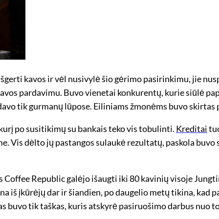
išgerti kavos ir vėl nusivylė šio gėrimo pasirinkimu, jie nu
avos pardavimu. Buvo vienetai konkurentų, kurie siūlė pap
davo tik gurmanų lūpose. Eiliniams žmonėms buvo skirtas 
, kurį po susitikimų su bankais teko vis tobulinti.
Kreditai
tuo
. Vis dėlto jų pastangos sulaukė rezultatų, paskola buvo s
 Coffee Republic galėjo išaugti iki 80 kavinių visoje Jungt
a iš įkūrėjų dar ir šiandien, po daugelio metų tikina, ka
 buvo tik taškas, kuris atskyrė pasiruošimo darbus nuo to, 