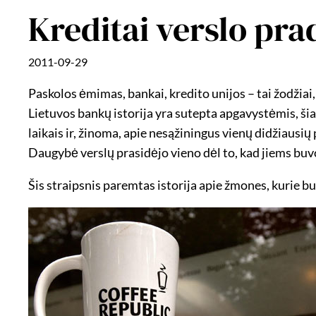
Kreditai verslo pra
2011-09-29
Paskolos ėmimas, bankai, kredito unijos – tai žodžia
Lietuvos bankų istorija yra sutepta apgavystėmis, ši
laikais ir, žinoma, apie nesąžiningus vienų didžiausių
Daugybė verslų prasidėjo vieno dėl to, kad jiems buv
Šis straipsnis paremtas istorija apie žmones, kurie b