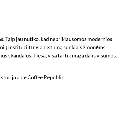
jas. Taip jau nutiko, kad nepriklausomos modernios
nsinių institucijų nelankstumą sunkiais žmonėms
us skandalus. Tiesa, visa tai tik maža dalis visumos.
istorija apie Coffee Republic.