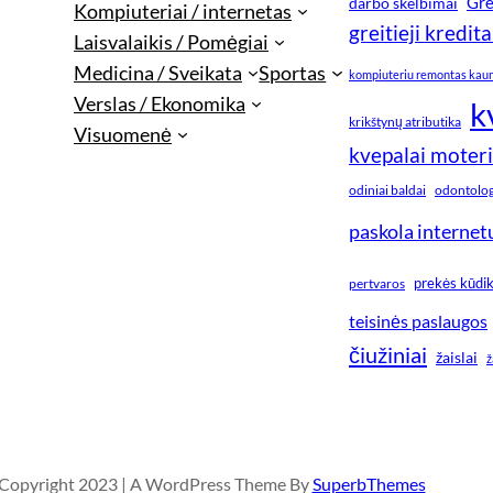
Gre
darbo skelbimai
Kompiuteriai / internetas
greitieji kredita
Laisvalaikis / Pomėgiai
Medicina / Sveikata
Sportas
kompiuteriu remontas kau
Verslas / Ekonomika
k
krikštynų atributika
Visuomenė
kvepalai moter
odiniai baldai
odontologi
paskola internet
prekės kūdi
pertvaros
teisinės paslaugos
čiužiniai
žaislai
ž
Copyright 2023 | A WordPress Theme By
SuperbThemes