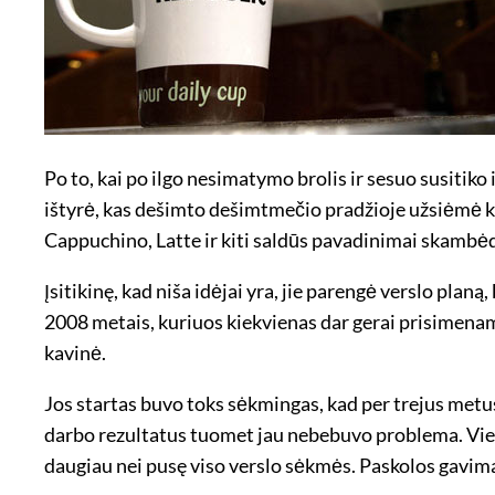
Po to, kai po ilgo nesimatymo brolis ir sesuo susitiko 
ištyrė, kas dešimto dešimtmečio pradžioje užsiėmė k
Cappuchino, Latte ir kiti saldūs pavadinimai skambė
Įsitikinę, kad niša idėjai yra, jie parengė verslo planą
2008 metais, kuriuos kiekvienas dar gerai prisimename
kavinė.
Jos startas buvo toks sėkmingas, kad per trejus metus
darbo rezultatus tuomet jau nebebuvo problema. Vien
daugiau nei pusę viso verslo sėkmės. Paskolos gavimas