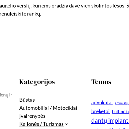
daugelio verslų, kuriems pradžia davė vien skolintos lėšos.
 nenuleiskite rankų.
Kategorijos
Temos
ienų ir
Būstas
advokatai
advokatų 
Automobiliai / Motociklai
breketai
buitinė 
Įvairenybės
dantų implant
Kelionės / Turizmas