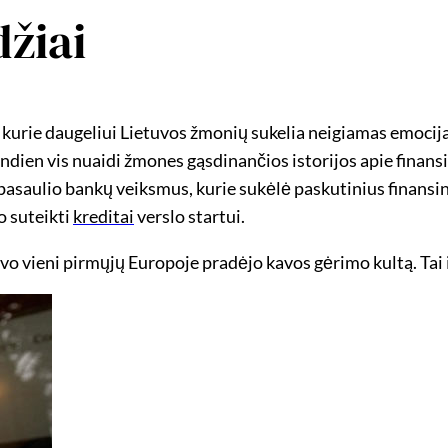
džiai
i, kurie daugeliui Lietuvos žmonių sukelia neigiamas emoci
andien vis nuaidi žmones gąsdinančios istorijos apie fina
 pasaulio bankų veiksmus, kurie sukėlė paskutinius finansini
o suteikti
kreditai
verslo startui.
uvo vieni pirmųjų Europoje pradėjo kavos gėrimo kultą. Tai 