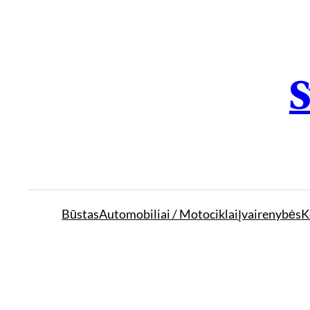
S
Būstas
Automobiliai / Motociklai
Įvairenybės
K