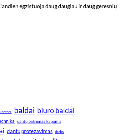
 Šiandien egzistuoja daug daugiau ir daug geresnių
baldai
biuro baldai
kontora
technika
dantų balinimas kapomis
ai
dantų protezavimas
darbo