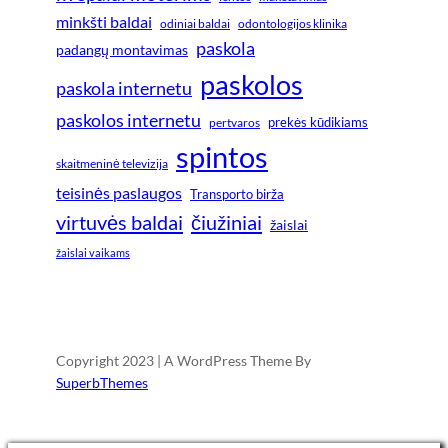
minkšti baldai
odiniai baldai
odontologijos klinika
paskola
padangų montavimas
paskolos
paskola internetu
paskolos internetu
prekės kūdikiams
pertvaros
spintos
skaitmeninė televizija
teisinės paslaugos
Transporto birža
virtuvės baldai
čiužiniai
žaislai
žaislai vaikams
Copyright 2023 | A WordPress Theme By
SuperbThemes