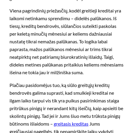
Viena pagrindinių priežasčių, kodėl greitieji kreditai yra
laikomi netinkamu sprendimu – didelės palūkanos. Iš
tiesų, kreditų bendrovės, siūlančios suteikti paskolas
per keletą minučių mėnesiui ar keliems dažniausiai
nustatę tikrai nemažas palūkanas. To logika labai
paprasta, mažos palūkanos mėnesiui ar trims tikrai
neatpirktų net patiriamų biurokratinių išlaidų. Taigi,
dideles metines palūkanas pritaikius keliems mėnesiams
išeina ne tokia jau ir milžiniška suma.
Plačiau pasidomėjus tuo, ką siūlo greitųjų kreditų
bendrovės galima suprasti, kad smulkieji kreditai ne
ilgam laiko tarpui vis tik yra puikus pasirinkimas staiga
pritrūkus pinigų ir nerandant kitų išeičių, kaip apsieiti be
skolintų pinigų. Tad jei ir Jums šiuo metu trūksta pinigų
būtinoms išlaidoms –
greitasis kreditas
Jums
greičiausiai pagelbės, tik nepamirškite laiku vykdyti