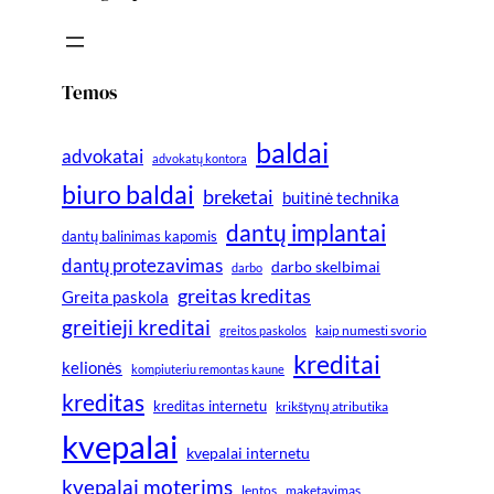
Temos
baldai
advokatai
advokatų kontora
biuro baldai
breketai
buitinė technika
dantų implantai
dantų balinimas kapomis
dantų protezavimas
darbo skelbimai
darbo
greitas kreditas
Greita paskola
greitieji kreditai
greitos paskolos
kaip numesti svorio
kreditai
kelionės
kompiuteriu remontas kaune
kreditas
kreditas internetu
krikštynų atributika
kvepalai
kvepalai internetu
kvepalai moterims
lentos
maketavimas