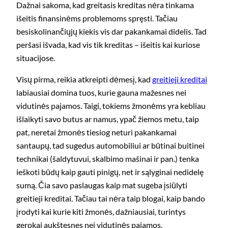
Dažnai sakoma, kad greitasis kreditas nėra tinkama
išeitis finansinėms problemoms spręsti. Tačiau
besiskolinančiųjų kiekis vis dar pakankamai didelis. Tad
peršasi išvada, kad vis tik kreditas – išeitis kai kuriose
situacijose.
Visų pirma, reikia atkreipti dėmesį, kad
greitieji kreditai
labiausiai domina tuos, kurie gauna mažesnes nei
vidutinės pajamos. Taigi, tokiems žmonėms yra kebliau
išlaikyti savo butus ar namus, ypač žiemos metu, taip
pat, neretai žmonės tiesiog neturi pakankamai
santaupų, tad sugedus automobiliui ar būtinai buitinei
technikai (šaldytuvui, skalbimo mašinai ir pan.) tenka
ieškoti būdų kaip gauti pinigų, net ir sąlyginai nedidelę
sumą. Čia savo paslaugas kaip mat sugeba įsiūlyti
greitieji kreditai. Tačiau tai nėra taip blogai, kaip bando
įrodyti kai kurie kiti žmonės, dažniausiai, turintys
gerokai aukštesnes nei vidutinės pajamos.